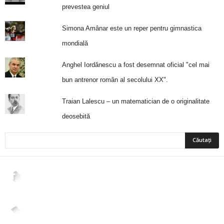
prevestea geniul
Simona Amânar este un reper pentru gimnastica
mondială
Anghel Iordănescu a fost desemnat oficial "cel mai
bun antrenor român al secolului XX".
Traian Lalescu – un matematician de o originalitate
deosebită
2,265
Fani
ÎMI PLACE
4,400
Abonați
ABONAȚI-VĂ