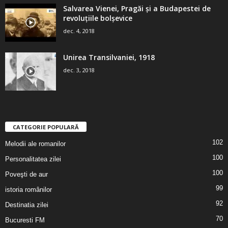
Salvarea Vienei, Pragăi şi a Budapestei de
revoluţiile bolşevice
dec. 4, 2018
Unirea Transilvaniei, 1918
dec. 3, 2018
CATEGORIE POPULARĂ
102
Melodii ale romanilor
100
Personalitatea zilei
100
Poveşti de aur
99
istoria românilor
92
Destinatia zilei
70
Bucuresti FM