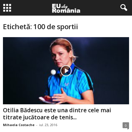
Etichetă: 100 de sportii
Otilia Bădescu este una dintre cele mai
titrate jucătoare de tenis...
Mihaela Costache
-
iul. 23, 2016
0