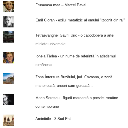
Frumoasa mea – Marcel Pavel
Emil Cioran - exilul metafizic al omului "izgonit din rai"
Tetraevanghel Gavril Uric - o capodoperă a artei
miniate universale
Ionela Târlea - un nume de referință în atletismul
românesc
Zona Întorsura Buzăului, jud. Covasna, o zonă
misterioasă, uneori cam geroasă...
Marin Sorescu - figură marcantă a poeziei române
contemporane
Amintirile - 3 Sud Est