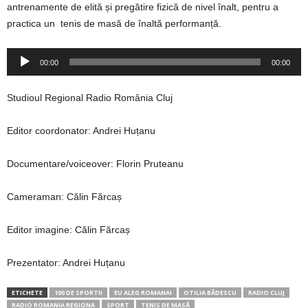
antrenamente de elită și pregătire fizică de nivel înalt, pentru a
practica un tenis de masă de înaltă performanță.
Player
00:00
00:00
audio
Studioul Regional Radio România Cluj
Editor coordonator: Andrei Huțanu
Documentare/voiceover: Florin Pruteanu
Cameraman: Călin Fărcaș
Editor imagine: Călin Fărcaș
Prezentator: Andrei Huțanu
ETICHETE
100 DE SPORTII
EU ALEG ROMANAI
OTILIA BĂDESCU
RADIO CLUJ
RADIO ROMANIA REGIONA
SPORT
TENIS DE MASĂ