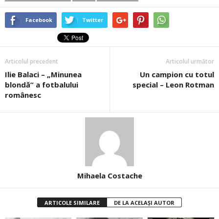
Facebook
Twitter
Articolul precedent
Articolul următor
Ilie Balaci – „Minunea
Un campion cu totul
blondă” a fotbalului
special – Leon Rotman
românesc
Mihaela Costache
ARTICOLE SIMILARE
DE LA ACELAȘI AUTOR