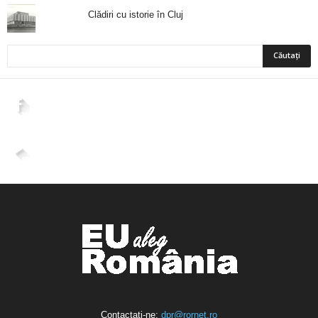
Clădiri cu istorie în Cluj
2,265
Fani
ÎMI PLACE
4,400
Abonați
ABONAȚI-VĂ
Contactați-ne:
dpr@rornet.ro