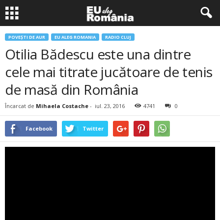
POVEŞTI DE AUR
EU ALEG ROMANIA
RADIO CLUJ
Otilia Bădescu este una dintre
cele mai titrate jucătoare de tenis
de masă din România
Încarcat de
Mihaela Costache
-
iul. 23, 2016
4741
0
Facebook
Twitter