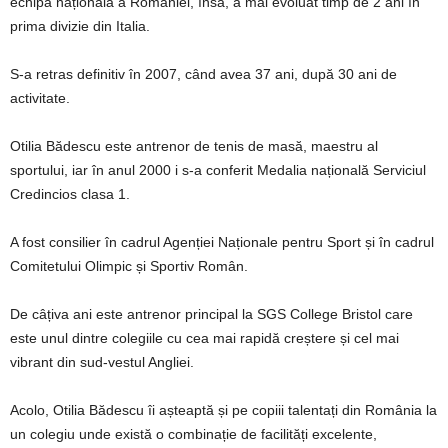
echipa națională a României, însă, a mai evoluat timp de 2 ani în
prima divizie din Italia.
S-a retras definitiv în 2007, când avea 37 ani, după 30 ani de
activitate.
Otilia Bădescu este antrenor de tenis de masă, maestru al
sportului, iar în anul 2000 i s-a conferit Medalia națională Serviciul
Credincios clasa 1.
A fost consilier în cadrul Agenției Naționale pentru Sport și în cadrul
Comitetului Olimpic și Sportiv Român.
De câțiva ani este antrenor principal la SGS College Bristol care
este unul dintre colegiile cu cea mai rapidă creștere și cel mai
vibrant din sud-vestul Angliei.
Acolo, Otilia Bădescu îi așteaptă și pe copiii talentați din România la
un colegiu unde există o combinație de facilități excelente,