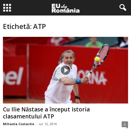
Etichetă: ATP
Cu Ilie Năstase a început istoria
clasamentului ATP
Mihaela Costache
-
iul. 12, 2016
0