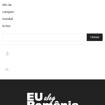
2,265
Fani
ÎMI PLACE
4,400
Abonați
ABONAȚI-VĂ