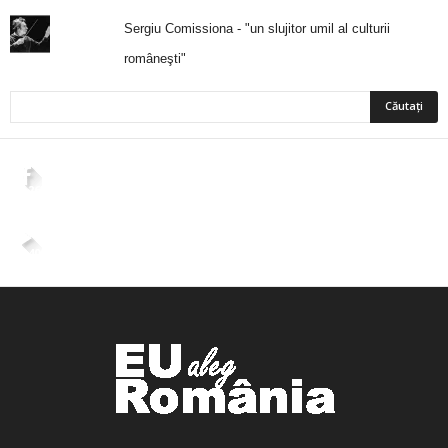
Sergiu Comissiona - "un slujitor umil al culturii
româneşti"
2,265
Fani
ÎMI PLACE
4,400
Abonați
ABONAȚI-VĂ