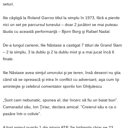
seturi.
Ilie câştigă la Roland Garros titlul la simplu în 1973, fără a pierde
nici un set pe parcursul tuneului – doar 2 jucători se mai puteau
lăuda cu această performanţă – Bjorn Borg şi Rafael Nadal.
De-a lungul carierei, Ilie Năstase a castigat 7 titluri de Grand Slam
– 2 la simplu, 3 la dublu şi 2 la dublu mixt şi a mai jucat încă 6
finale.
Ilie Năstase avea simţul umorului şi pe teren, însă deseori nu ştia
când să se oprească şi intra în conflict cu adversarii, aşa cum îşi
aminteşte şi celebrul comentator sportiv Ion Ghiţulescu
„Sunt cam nebunatic, spunea el, dar încerc să fiu un baiat bun”.
Camaradul său, Ion Ţiriac, declara amical: ”Creierul său e ca o
pasăre într-o colivie”.
A fost primul număr 1 din istoria ATP. Se întâmpla chiar pe 23