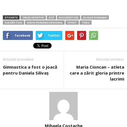
ETICHETE
100 DE SPORTIVI
ATP
BUCUREȘTI FM
EU ALEG ROMANAI
ILIE NĂSTASE
RADIO ROMANIA REGIONAL
SPORT
TENIS
Facebook
Twitter
Articolul precedent
Articolul următor
Gimnastica a fost o joacă
Maria Cioncan – atleta
pentru Daniela Silivaş
care a zărit gloria printre
lacrimi
Mihaela Costache