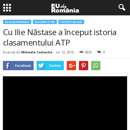
EU ALEG ROMANIA
BUCURESTI FM
POVEŞTI DE AUR
Cu Ilie Năstase a început istoria
clasamentului ATP
Încarcat de
Mihaela Costache
-
iul. 12, 2016
5829
0
Facebook
Twitter