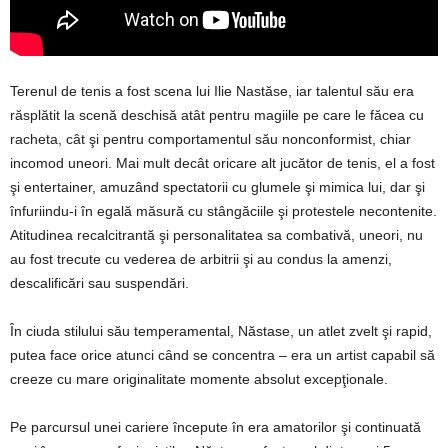
Terenul de tenis a fost scena lui Ilie Nastăse, iar talentul său era
răsplătit la scenă deschisă atât pentru magiile pe care le făcea cu
racheta, cât şi pentru comportamentul său nonconformist, chiar
incomod uneori. Mai mult decât oricare alt jucător de tenis, el a fost
şi entertainer, amuzând spectatorii cu glumele şi mimica lui, dar şi
înfuriindu-i în egală măsură cu stângăciile şi protestele necontenite.
Atitudinea recalcitrantă şi personalitatea sa combativă, uneori, nu
au fost trecute cu vederea de arbitrii şi au condus la amenzi,
descalificări sau suspendări.
În ciuda stilului său temperamental, Năstase, un atlet zvelt şi rapid,
putea face orice atunci când se concentra – era un artist capabil să
creeze cu mare originalitate momente absolut excepţionale.
Pe parcursul unei cariere începute în era amatorilor şi continuată