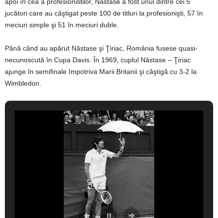
apoi în cea a profesionistilor, Năstase a fost unul dintre cei 5
jucători care au câştigat peste 100 de titluri la profesionişti, 57 în
meciuri simple şi 51 în meciuri duble.
Până când au apărut Năstase şi Ţiriac, România fusese quasi-
necunoscută în Cupa Davis. În 1969, cuplul Năstase – Ţiriac
ajunge în semifinale împotriva Marii Britanii şi câştigă cu 3-2 la
Wimbledon.