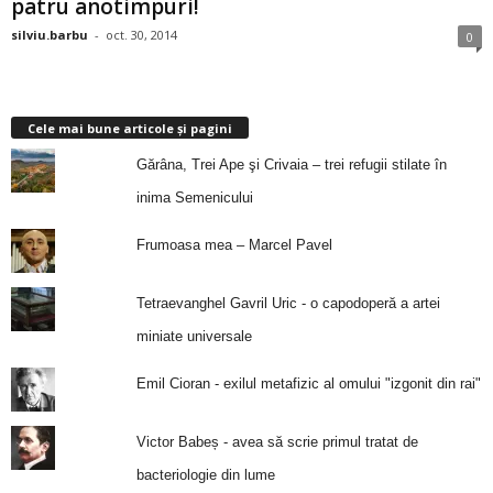
patru anotimpuri!
silviu.barbu
-
oct. 30, 2014
0
Cele mai bune articole și pagini
Gărâna, Trei Ape şi Crivaia – trei refugii stilate în
inima Semenicului
Frumoasa mea – Marcel Pavel
Tetraevanghel Gavril Uric - o capodoperă a artei
miniate universale
Emil Cioran - exilul metafizic al omului "izgonit din rai"
Victor Babeș - avea să scrie primul tratat de
bacteriologie din lume