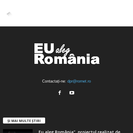
ÎMI PLACE
4,400
Abonați
ABONAȚI-VĂ
Contactați-ne:
dpr@rornet.ro
ȘI MAI MULTE ȘTIRI
„Eu aleg România”, proiectul realizat de