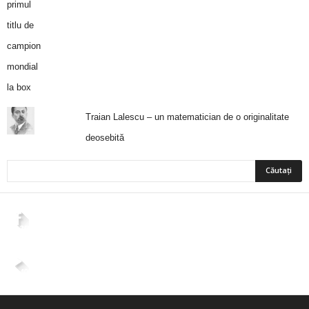
Traian Lalescu – un matematician de o originalitate
deosebită
2,265
Fani
ÎMI PLACE
4,400
Abonați
ABONAȚI-VĂ