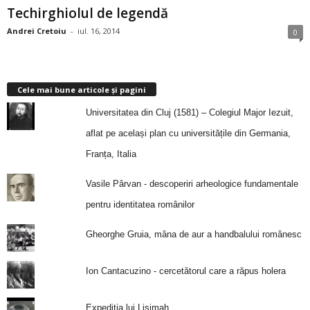
Techirghiolul de legendă
Andrei Cretoiu
-
iul. 16, 2014
0
Cele mai bune articole și pagini
Universitatea din Cluj (1581) – Colegiul Major Iezuit,
aflat pe același plan cu universitățile din Germania,
Franța, Italia
Vasile Pârvan - descoperiri arheologice fundamentale
pentru identitatea românilor
Gheorghe Gruia, mâna de aur a handbalului românesc
Ion Cantacuzino - cercetătorul care a răpus holera
Expediţia lui Lisimah