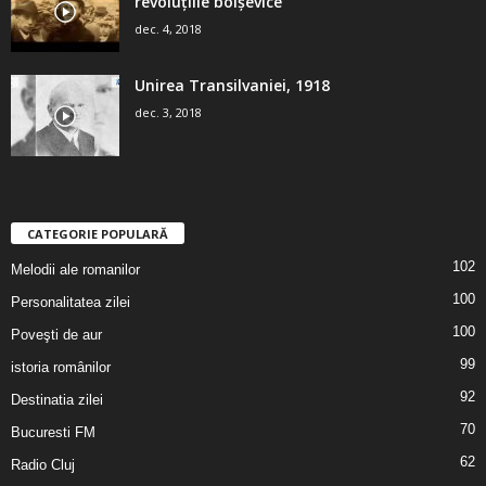
revoluţiile bolşevice
dec. 4, 2018
Unirea Transilvaniei, 1918
dec. 3, 2018
CATEGORIE POPULARĂ
102
Melodii ale romanilor
100
Personalitatea zilei
100
Poveşti de aur
99
istoria românilor
92
Destinatia zilei
70
Bucuresti FM
62
Radio Cluj