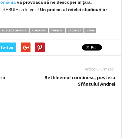
România
vă provoacă să ne descoperim ţara.
e TREBUIE sa le vezi!
Un proiect al retelei studiourilor
EUALEGROMANIA
ROMANIA
TURISM
VACANTA
VARA
Twitter
Articolul următor
rii
Bethleemul românesc, peştera
Sfântului Andrei