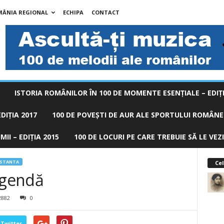
MÂNIA REGIONAL
ECHIPA
CONTACT
ISTORIA ROMÂNILOR ÎN 100 DE MOMENTE ESENŢIALE – EDIŢI
DIȚIA 2017
100 DE POVEŞTI DE AUR ALE SPORTULUI ROMÂNES
II – EDIȚIA 2015
100 DE LOCURI PE CARE TREBUIE SĂ LE VEZI
NSTANTA
Cel
egendă
2882
0
Twitter