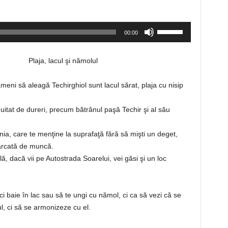
Folosește
00:00
tastele
săgeată
Plaja, lacul şi nămolul
sus/jos
pentru
ameni să aleagă Techirghiol sunt lacul sărat, plaja cu nisip
a
mări
itat de dureri, precum bătrânul paşă Techir şi al său
sau
micșora
ia, care te menţine la suprafaţă fără să mişti un deget,
volumul.
cărcată de muncă.
ă, dacă vii pe Autostrada Soarelui, vei găsi şi un loc
ci baie în lac sau să te ungi cu nămol, ci ca să vezi că se
, ci să se armonizeze cu el.