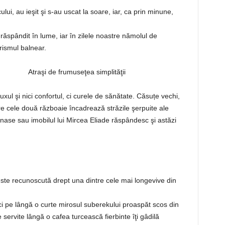
ui, au ieşit şi s-au uscat la soare, iar, ca prin minune,
răspândit în lume, iar în zilele noastre nămolul de
urismul balnear.
Atraşi de frumuseţea simplităţii
luxul şi nici confortul, ci curele de sănătate. Căsuțe vechi,
tre cele două războaie încadrează străzile şerpuite ale
ase sau imobilul lui Mircea Eliade răspândesc şi astăzi
te recunoscută drept una dintre cele mai longevive din
eci pe lângă o curte mirosul suberekului proaspăt scos din
 servite lângă o cafea turcească fierbinte îţi gâdilă