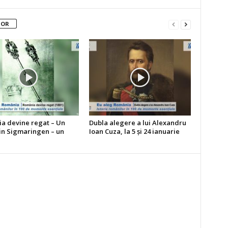
TOR
a devine regat – Un
Dubla alegere a lui Alexandru
din Sigmaringen – un
Ioan Cuza, la 5 şi 24 ianuarie