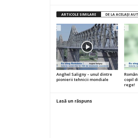
ARTICOLE SIMILARE
DE LA ACELAȘI AU
Anghel Saligny – unul dintre
Români
pionierii tehnicii mondiale
copil 
rege!
Lasă un răspuns