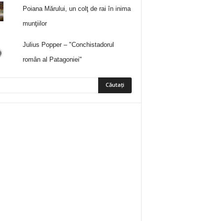
Poiana Mărului, un colţ de rai în inima
munţiilor
Julius Popper – "Conchistadorul
român al Patagoniei"
5
Fani
ÎMI PLACE
0
Abonați
ABONAȚI-VĂ