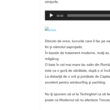
simţurile.
Player
00:00
audio
Dincolo de orice, lucrurile care îi fac pe o
fin şi nămolul sapropelic.
În bazele de tratament moderne, mulţi au u
măgăruş.
O baie în cel mai mare lac salin din Român
este ca o gură de sănătate, după o zi în
La distanţă de o oră şi jumătate de Capital
excelent pentru windsurfing şi yachting.
Nu iţi spunem să vii la Techirghiol ca să fa
poate ca Modernul să nu afecteze Trecutul