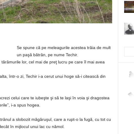
Se spune că pe meleagurile acestea trăia de mult
un paşă bătrân, pe nume Techir.
tărâmurile lor, cel mai de preţ lucru pe care îl mai avea
lta, într-o zi, Techir i-a cerut unui hoge să-i citească din
2,26
4,40
crezi celui care te iubeşte şi să te laşi în voia şi dragostea
erile”, i-a spus hogea.
ânul a slobozit măgăruşul, care a rupt-o la fugă, cu tot cu
decât în mijlocul unui lac cu nămol.