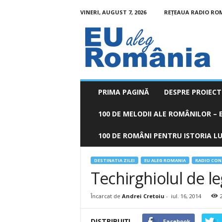
VINERI, AUGUST 7, 2026
REȚEAUA RADIO RO
EU
aleg
România
PRIMA PAGINĂ
DESPRE PROIECT
100 DE MELODII ALE ROMÂNILOR – E
100 DE ROMÂNI PENTRU ISTORIA LUM
DESTINATIA ZILEI
EU ALEG ROMANIA
RADIO CO
Techirghiolul de l
Încarcat de
Andrei Cretoiu
-
iul. 16, 2014
DISTRIBUIȚI
Facebook