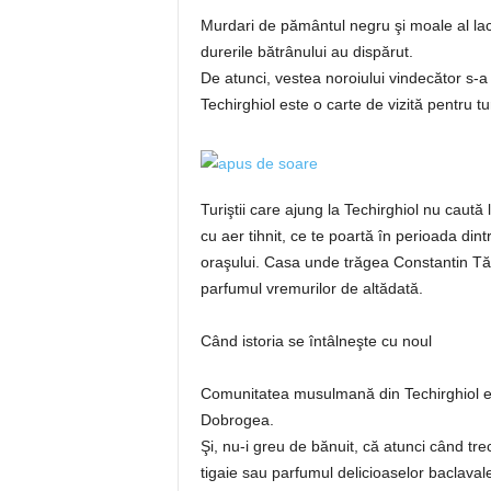
Murdari de pământul negru şi moale al lacul
durerile bătrânului au dispărut.
De atunci, vestea noroiului vindecător s-a 
Techirghiol este o carte de vizită pentru t
Turiştii care ajung la Techirghiol nu caută 
cu aer tihnit, ce te poartă în perioada din
oraşului. Casa unde trăgea Constantin Tăn
parfumul vremurilor de altădată.
Când istoria se întâlneşte cu noul
Comunitatea musulmană din Techirghiol es
Dobrogea.
Şi, nu-i greu de bănuit, că atunci când tr
tigaie sau parfumul delicioaselor baclavale