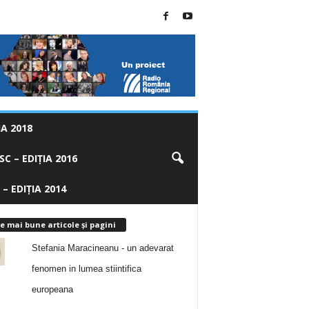
A 2018
C – EDIȚIA 2016
 – EDIȚIA 2014
e mai bune articole și pagini
Stefania Maracineanu - un adevarat
fenomen in lumea stiintifica
europeana