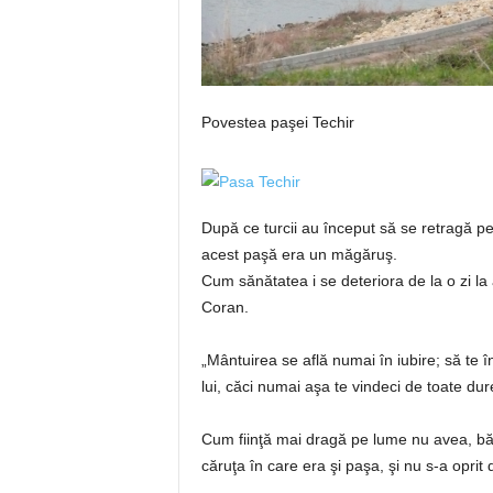
Povestea paşei Techir
După ce turcii au început să se retragă pe 
acest paşă era un măgăruş.
Cum sănătatea i se deteriora de la o zi la a
Coran.
„Mântuirea se află numai în iubire; să te în
lui, căci numai aşa te vindeci de toate dur
Cum fiinţă mai dragă pe lume nu avea, bătr
căruţa în care era şi paşa, şi nu s-a oprit 