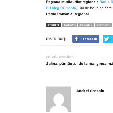
Reţeaua studiourilor regionale
Radio 
EU aleg ROmania
, 100 de locuri pe car
Radio Romania Regional
ETICHETE
CAMPANIE
CONCEDIU
DESTINATII
DISTRIBUIȚI
Facebook
Articolul precedent
Sulina, pământul de la marginea mă
Andrei Cretoiu