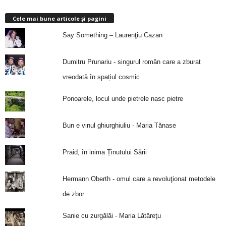
Cele mai bune articole și pagini
Say Something – Laurenţiu Cazan
Dumitru Prunariu - singurul român care a zburat
vreodată în spațiul cosmic
Ponoarele, locul unde pietrele nasc pietre
Bun e vinul ghiurghiuliu - Maria Tănase
Praid, în inima Ținutului Sării
Hermann Oberth - omul care a revoluţionat metodele
de zbor
Sanie cu zurgălăi - Maria Lătăreţu