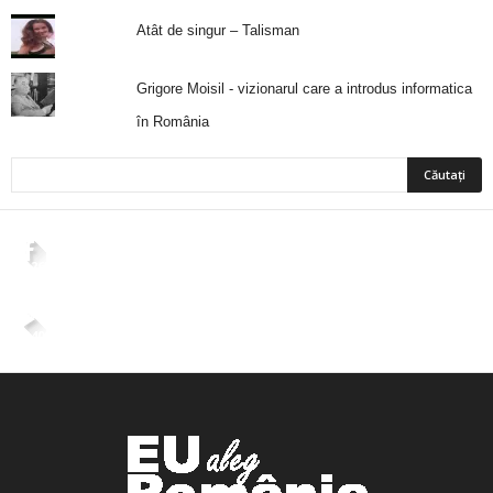
Atât de singur – Talisman
Grigore Moisil - vizionarul care a introdus informatica
în România
2,265
Fani
ÎMI PLACE
4,400
Abonați
ABONAȚI-VĂ