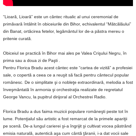
“Lioară, Lioară” este un cântec ritualic al unui ceremonial de
primăvară întâlnit în obiceiurile din Bihor, echivalentul “Mătcălăului”
din Banat, ortăcirea fetelor, legământul lor de-a păstra mereu o
pritenie curată.
Obiceiul se practică în Bihor mai ales pe Valea Crişului Negru, în
prima sau a doua zi de Paşti .
Pentru Florica Bradu acest cântec este “cartea de vizită” a profesiei
sale, o copertă a ceea ce a reuşit să facă pentru cântecul popular
românesc. De o simplitate şi o nobleţe extraordinară, melodia a fost
înveşmântată în armonia şi orchestraţia realizate de regretatul
George Vancu, la pupitrul dirijoral al Orchestrei Radio.
Florica Bradu a dus faima muzicii populare româneşti peste tot în
lume. Potenţialul său artistic a fost remarcat de la primele apariţii
pe scenă. De-a lungul carierei şi-a îngrijit şi cultivat vocea păstrând
emisia naturală, autentică aşa cum cântă ţăranii, i-a dat vocii sale