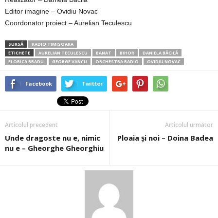
Editor imagine – Ovidiu Novac
Coordonator proiect – Aurelian Teculescu
SURSĂ
RADIO TIMISOARA
ETICHETE
AURELIAN TECULESCU
BANAT
BIHOR
DANIELA BĂCILĂ
FLORICA BRADU
GEORGE VANCU
ORCHESTRA RADIO
OVIDIU NOVAC
Facebook
Twitter
Articolul precedent
Articolul următor
Unde dragoste nu e, nimic
Ploaia şi noi – Doina Badea
nu e – Gheorghe Gheorghiu