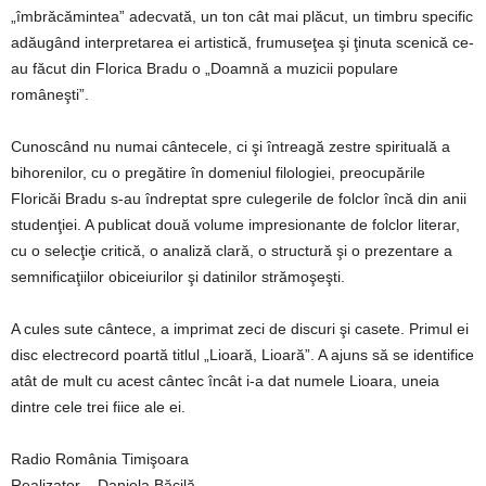
„îmbrăcămintea” adecvată, un ton cât mai plăcut, un timbru specific
adăugând interpretarea ei artistică, frumuseţea şi ţinuta scenică ce-
au făcut din Florica Bradu o „Doamnă a muzicii populare
româneşti”.
Cunoscând nu numai cântecele, ci şi întreagă zestre spirituală a
bihorenilor, cu o pregătire în domeniul filologiei, preocupările
Floricăi Bradu s-au îndreptat spre culegerile de folclor încă din anii
studenţiei. A publicat două volume impresionante de folclor literar,
cu o selecţie critică, o analiză clară, o structură şi o prezentare a
semnificaţiilor obiceiurilor şi datinilor strămoşeşti.
A cules sute cântece, a imprimat zeci de discuri şi casete. Primul ei
disc electrecord poartă titlul „Lioară, Lioară”. A ajuns să se identifice
atât de mult cu acest cântec încât i-a dat numele Lioara, uneia
dintre cele trei fiice ale ei.
Radio România Timişoara
Realizator – Daniela Băcilă