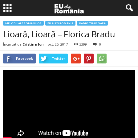
MELODII ALE ROMANILOR
EU ALEG ROMANIA
RADIO TIMISOARA
Lioară, Lioară – Florica Bradu
Încarcat de
Cristina Ion
-
oct. 25, 2017
3399
0
Facebook
Twitter