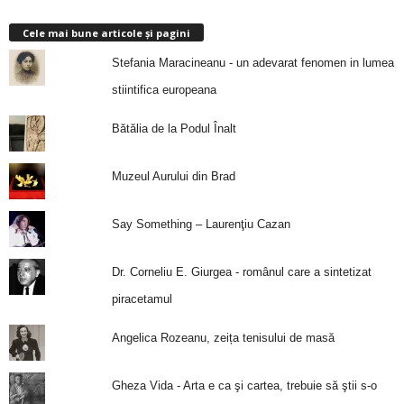
Cele mai bune articole și pagini
Stefania Maracineanu - un adevarat fenomen in lumea
stiintifica europeana
Bătălia de la Podul Înalt
Muzeul Aurului din Brad
Say Something – Laurenţiu Cazan
Dr. Corneliu E. Giurgea - românul care a sintetizat
piracetamul
Angelica Rozeanu, zeița tenisului de masă
Gheza Vida - Arta e ca şi cartea, trebuie să ştii s-o