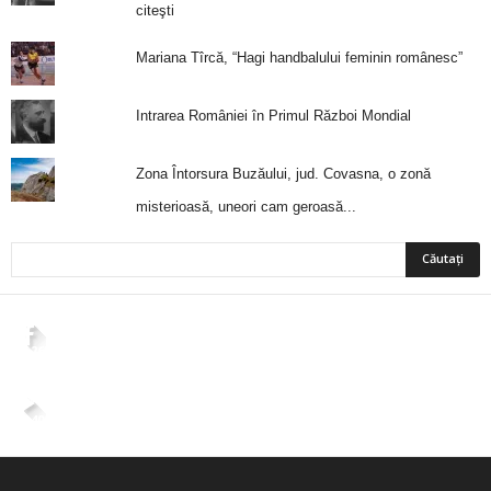
citeşti
Mariana Tîrcă, “Hagi handbalului feminin românesc”
Intrarea României în Primul Război Mondial
Zona Întorsura Buzăului, jud. Covasna, o zonă
misterioasă, uneori cam geroasă...
2,265
Fani
ÎMI PLACE
4,400
Abonați
ABONAȚI-VĂ