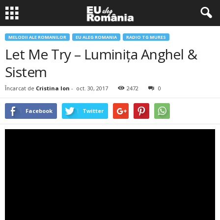
MELODII ALE ROMANILOR
EU ALEG ROMANIA
RADIO TG MURES
Let Me Try – Luminiţa Anghel &
Sistem
Încarcat de
Cristina Ion
-
oct. 30, 2017
2472
0
Facebook
Twitter