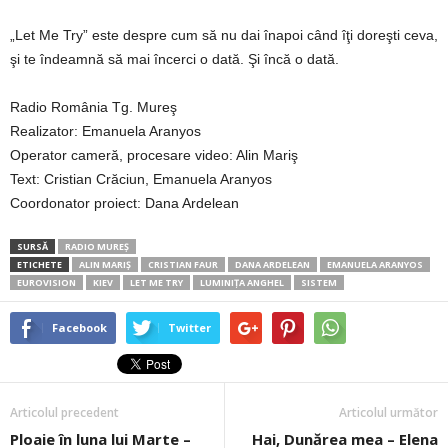
„Let Me Try” este despre cum să nu dai înapoi când îţi doreşti ceva,
şi te îndeamnă să mai încerci o dată. Şi încă o dată.
Radio România Tg. Mureş
Realizator: Emanuela Aranyos
Operator cameră, procesare video: Alin Mariş
Text: Cristian Crăciun, Emanuela Aranyos
Coordonator proiect: Dana Ardelean
SURSĂ
RADIO MUREȘ
ETICHETE
ALIN MARIŞ
CRISTIAN FAUR
DANA ARDELEAN
EMANUELA ARANYOS
EUROVISION
KIEV
LET ME TRY
LUMINIŢA ANGHEL
SISTEM
Facebook
Twitter
Articolul precedent
Articolul următor
Ploaie în luna lui Marte –
Hai, Dunărea mea – Elena