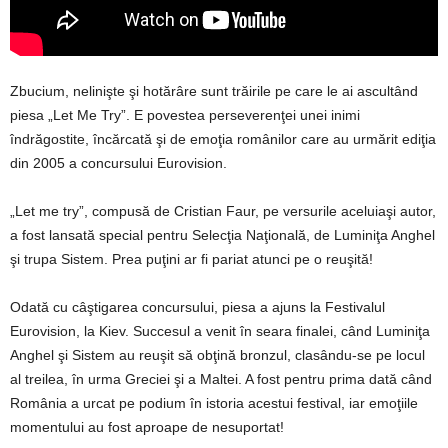
Zbucium, nelinişte şi hotărâre sunt trăirile pe care le ai ascultând
piesa „Let Me Try”. E povestea perseverenţei unei inimi
îndrăgostite, încărcată şi de emoţia românilor care au urmărit ediţia
din 2005 a concursului Eurovision.
„Let me try”, compusă de Cristian Faur, pe versurile aceluiaşi autor,
a fost lansată special pentru Selecţia Naţională, de Luminiţa Anghel
şi trupa Sistem. Prea puţini ar fi pariat atunci pe o reuşită!
Odată cu câştigarea concursului, piesa a ajuns la Festivalul
Eurovision, la Kiev. Succesul a venit în seara finalei, când Luminiţa
Anghel şi Sistem au reuşit să obţină bronzul, clasându-se pe locul
al treilea, în urma Greciei şi a Maltei. A fost pentru prima dată când
România a urcat pe podium în istoria acestui festival, iar emoţiile
momentului au fost aproape de nesuportat!