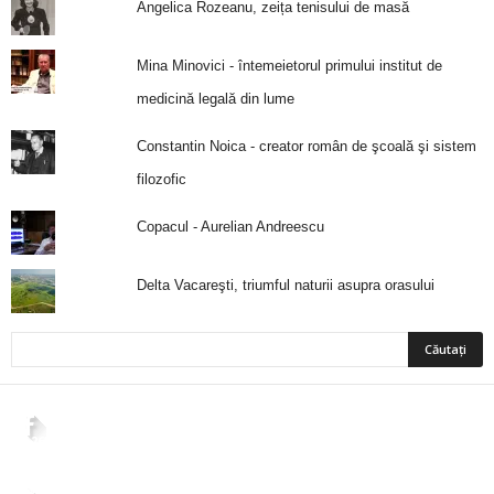
Angelica Rozeanu, zeița tenisului de masă
Mina Minovici - întemeietorul primului institut de
medicină legală din lume
Constantin Noica - creator român de şcoală şi sistem
filozofic
Copacul - Aurelian Andreescu
Delta Vacareşti, triumful naturii asupra orasului
2,265
Fani
ÎMI PLACE