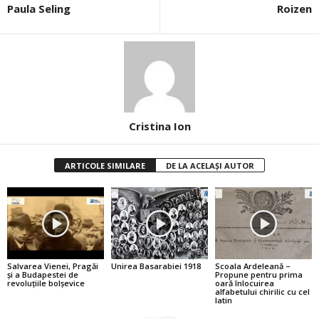
Paula Seling
Roizen
Cristina Ion
ARTICOLE SIMILARE
DE LA ACELAȘI AUTOR
Salvarea Vienei, Pragăi
Unirea Basarabiei 1918
Scoala Ardeleană –
şi a Budapestei de
Propune pentru prima
revoluţiile bolşevice
oară înlocuirea
alfabetului chirilic cu cel
latin