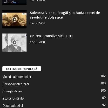
dec. 5, 2018
Salvarea Vienei, Pragăi şi a Budapestei de
revoluţiile bolşevice
dec. 4, 2018
Unirea Transilvaniei, 1918
dec. 3, 2018
CATEGORIE POPULARĂ
102
Melodii ale romanilor
100
Personalitatea zilei
100
Poveşti de aur
99
istoria românilor
92
Destinatia zilei