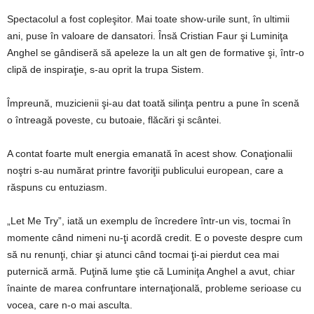
Spectacolul a fost copleşitor. Mai toate show-urile sunt, în ultimii
ani, puse în valoare de dansatori. Însă Cristian Faur şi Luminiţa
Anghel se gândiseră să apeleze la un alt gen de formative şi, într-o
clipă de inspiraţie, s-au oprit la trupa Sistem.
Împreună, muzicienii şi-au dat toată silinţa pentru a pune în scenă
o întreagă poveste, cu butoaie, flăcări şi scântei.
A contat foarte mult energia emanată în acest show. Conaţionalii
noştri s-au numărat printre favoriţii publicului european, care a
răspuns cu entuziasm.
„Let Me Try”, iată un exemplu de încredere într-un vis, tocmai în
momente când nimeni nu-ţi acordă credit. E o poveste despre cum
să nu renunţi, chiar şi atunci când tocmai ţi-ai pierdut cea mai
puternică armă. Puţină lume ştie că Luminiţa Anghel a avut, chiar
înainte de marea confruntare internaţională, probleme serioase cu
vocea, care n-o mai asculta.