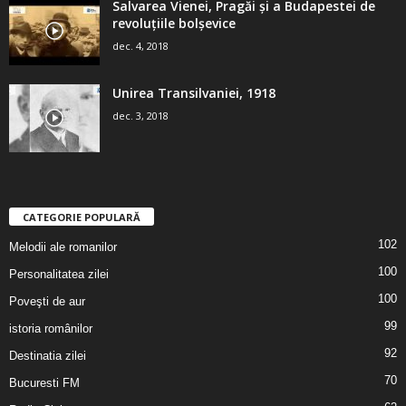
Salvarea Vienei, Pragăi şi a Budapestei de
revoluţiile bolşevice
dec. 4, 2018
Unirea Transilvaniei, 1918
dec. 3, 2018
CATEGORIE POPULARĂ
102
Melodii ale romanilor
100
Personalitatea zilei
100
Poveşti de aur
99
istoria românilor
92
Destinatia zilei
70
Bucuresti FM