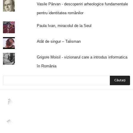
Vasile Pârvan - descoperiri arheologice fundamentale
pentru identitatea românilor
Paula Ivan, miracolul de la Seul
Atât de singur – Talisman
Grigore Moisil - vizionarul care a introdus informatica
în România
2,265
Fani
ÎMI PLACE
4,400
Abonați
ABONAȚI-VĂ