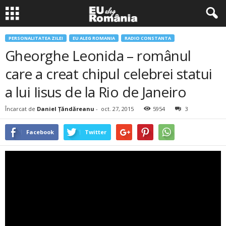
PERSONALITATEA ZILEI
EU ALEG ROMANIA
RADIO CONSTANTA
Gheorghe Leonida – românul
care a creat chipul celebrei statui
a lui Iisus de la Rio de Janeiro
Încarcat de
Daniel Țăndăreanu
-
oct. 27, 2015
5954
3
Facebook
Twitter