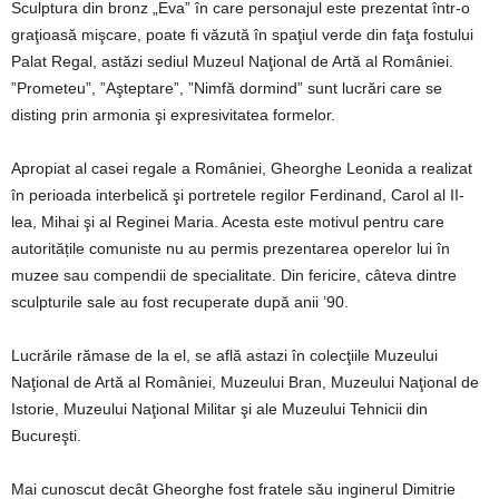
Sculptura din bronz „Eva” în care personajul este prezentat într-o
graţioasă mişcare, poate fi văzută în spaţiul verde din faţa fostului
Palat Regal, astăzi sediul Muzeul Naţional de Artă al României.
”Prometeu”, ”Aşteptare”, ”Nimfă dormind” sunt lucrări care se
disting prin armonia şi expresivitatea formelor.
Apropiat al casei regale a României, Gheorghe Leonida a realizat
în perioada interbelică şi portretele regilor Ferdinand, Carol al II-
lea, Mihai şi al Reginei Maria. Acesta este motivul pentru care
autoritățile comuniste nu au permis prezentarea operelor lui în
muzee sau compendii de specialitate. Din fericire, câteva dintre
sculpturile sale au fost recuperate după anii ’90.
Lucrările rămase de la el, se află astazi în colecţiile Muzeului
Naţional de Artă al României, Muzeului Bran, Muzeului Naţional de
Istorie, Muzeului Naţional Militar şi ale Muzeului Tehnicii din
Bucureşti.
Mai cunoscut decât Gheorghe fost fratele său inginerul Dimitrie