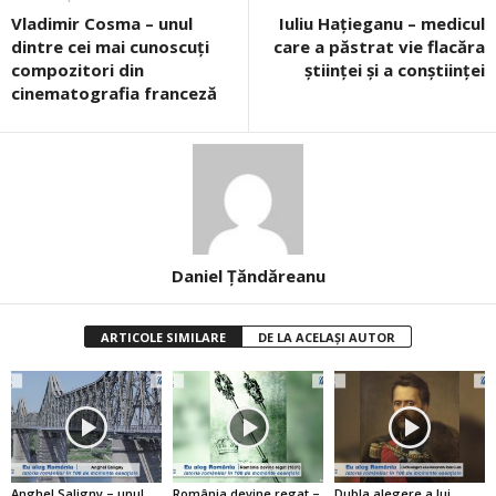
Vladimir Cosma – unul
Iuliu Hațieganu – medicul
dintre cei mai cunoscuţi
care a păstrat vie flacăra
compozitori din
ştiinţei şi a conştiinţei
cinematografia franceză
Daniel Țăndăreanu
ARTICOLE SIMILARE
DE LA ACELAȘI AUTOR
Anghel Saligny – unul
România devine regat –
Dubla alegere a lui