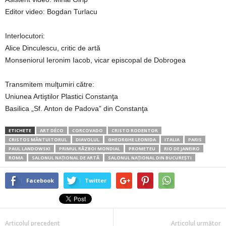
Editor video: Bogdan Turlacu
Interlocutori:
Alice Dinculescu, critic de artă
Monseniorul Ieronim Iacob, vicar episcopal de Dobrogea
Transmitem mulţumiri către:
Uniunea Artiştilor Plastici Constanţa
Basilica „Sf. Anton de Padova” din Constanţa
ETICHETE
ART DÉCO
CORCOVADO
CRISTO RODENTOR
CRISTOS MÂNTUITORUL
DIAVOLUL
GHEORGHE LEONIDA
ITALIA
PARIS
PAUL LANDOWSKI
PRIMUL RĂZBOI MONDIAL
PROMETEU
RIO DE JANEIRO
ROMA
SALONUL NAŢIONAL DE ARTĂ
SALONUL NAȚIONAL DIN BUCUREŞTI
Facebook
Twitter
Articolul precedent
Articolul următor