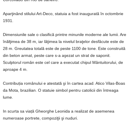
Aparţinând stilului Art-Deco, statuia a fost inaugurată în octombrie
1931.
Dimensiunile sale o clasifică printre minunile moderne ale lumii. Are
înălţimea de 38 m, iar lăţimea la nivelul braţelor desfăcute este de
28 m. Greutatea totală este de peste 1100 de tone. Este construită
din beton armat, peste care s-a aşezat un strat de saponit.
Sculptorul român este cel care a executat chipul Mântuitorului, de
aproape 4 m.
Contribuția românului e atestată şi în cartea acad. Atico Vilas-Boas
da Mota, brazilian. O statuie simbol pentru catolicii din întreaga
lume.
In scurta sa viață Gheorghe Leonida a realizat de asemenea
numeroase portrete, compoziţii şi nuduri.