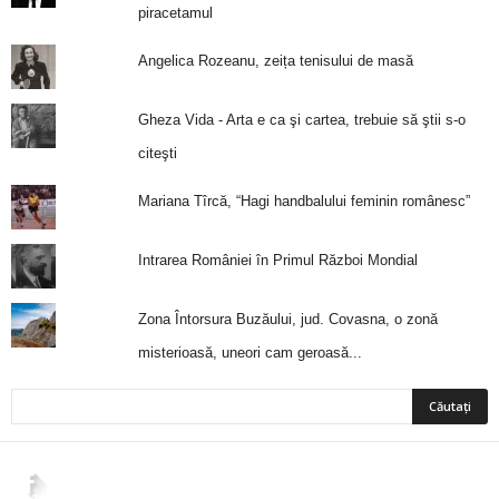
piracetamul
Angelica Rozeanu, zeița tenisului de masă
Gheza Vida - Arta e ca şi cartea, trebuie să ştii s-o
citeşti
Mariana Tîrcă, “Hagi handbalului feminin românesc”
Intrarea României în Primul Război Mondial
Zona Întorsura Buzăului, jud. Covasna, o zonă
misterioasă, uneori cam geroasă...
2,265
Fani