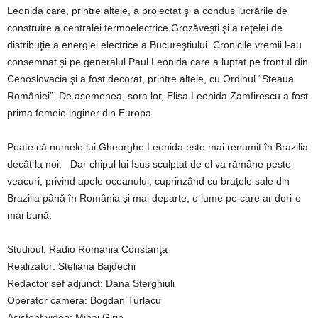
Leonida care, printre altele, a proiectat şi a condus lucrările de
construire a centralei termoelectrice Grozăveşti şi a reţelei de
distribuţie a energiei electrice a Bucureştiului. Cronicile vremii l-au
consemnat şi pe generalul Paul Leonida care a luptat pe frontul din
Cehoslovacia şi a fost decorat, printre altele, cu Ordinul “Steaua
României”. De asemenea, sora lor, Elisa Leonida Zamfirescu a fost
prima femeie inginer din Europa.
Poate că numele lui Gheorghe Leonida este mai renumit în Brazilia
decât la noi. Dar chipul lui Isus sculptat de el va rămâne peste
veacuri, privind apele oceanului, cuprinzând cu brațele sale din
Brazilia până în România şi mai departe, o lume pe care ar dori-o
mai bună.
Studioul: Radio Romania Constanţa
Realizator: Steliana Bajdechi
Redactor sef adjunct: Dana Sterghiuli
Operator camera: Bogdan Turlacu
Asistent video: Mihai Girip