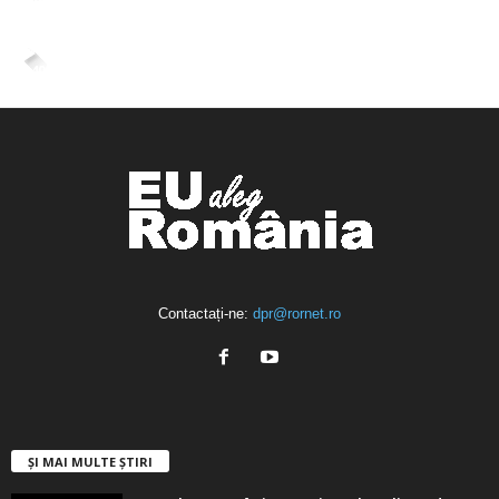
ÎMI PLACE
4,400
Abonați
ABONAȚI-VĂ
Contactați-ne:
dpr@rornet.ro
ȘI MAI MULTE ȘTIRI