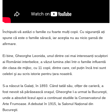
Închipuiti-vă astăzi o familie cu foarte mulți copii. Cu siguranță ați
spune că este o familie săracă, iar aceştia nu au nicio şansă de
afirmare.
Ei bine, Gheorghe Leonida, unul dintre cei mai interesanți sculptori
ai României interbelice, a văzut lumina zilei într-o familie influentă
din clasa de mijloc, cu 11 copii, dintre care, cel puțin încă trei sunt
celebri şi au scris istorie pentru țara noastră.
S-a născut la Galați, în 1893. Când tatăl său, ofițer de carieră, a
fost nevoit să părăsească oraşul, Gheorghe l-a urmat la Bucureşti,
unde a absolvit liceul apoi a continuat studiile la Conservatorul de
Arte Frumoase. A debutat în 1915, la Salonul Național din
Bucureşti.