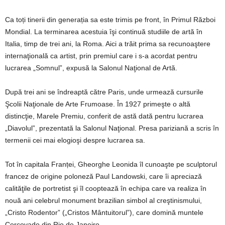
Ca toți tinerii din generația sa este trimis pe front, în Primul Război
Mondial. La terminarea acestuia îşi continuă studiile de artă în
Italia, timp de trei ani, la Roma. Aici a trăit prima sa recunoaştere
internaţională ca artist, prin premiul care i s-a acordat pentru
lucrarea „Somnul”, expusă la Salonul Naţional de Artă.
După trei ani se îndreaptă către Paris, unde urmează cursurile
Şcolii Naţionale de Arte Frumoase. În 1927 primeşte o altă
distincţie, Marele Premiu, conferit de astă dată pentru lucrarea
„Diavolul”, prezentată la Salonul Naţional. Presa pariziană a scris în
termenii cei mai elogioşi despre lucrarea sa.
Tot în capitala Franței, Gheorghe Leonida îl cunoaşte pe sculptorul
francez de origine poloneză Paul Landowski, care îi apreciază
calităţile de portretist şi îl cooptează în echipa care va realiza în
nouă ani celebrul monument brazilian simbol al creştinismului,
„Cristo Rodentor” („Cristos Mântuitorul”), care domină muntele
Corcovado din Rio de Janeiro.