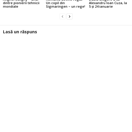
dintre pionierii tehnicii
Un copil din
Alexandru Ioan Cuza, la
mondiale
Sigmaringen – un rege!
5 şi 24 ianuarie
Lasă un răspuns