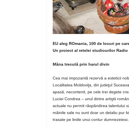
EU aleg ROmania, 100 de locuri pe care
Un proiect al retelei studiourilor Rad
Mâna trecută prin harul divin
Cea mai impozantă rezervă a esteticii nobi
Localitatea Moldoviţa, din judeţul Suceav
apasă, necontenit, pe cele trei degete cre
Luciei Condrea – unul dintre artiştii români
actuale nu permit răspândirea talentului s
mâinile sale nu sunt doar un detaliu pur b
trasate pe liniile unui contur dumnezeiesc