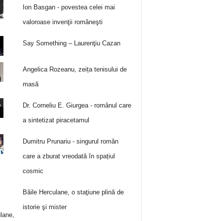
Ion Basgan - povestea celei mai
valoroase invenţii româneşti
Say Something – Laurenţiu Cazan
Angelica Rozeanu, zeița tenisului de
masă
Dr. Corneliu E. Giurgea - românul care
a sintetizat piracetamul
Dumitru Prunariu - singurul român
care a zburat vreodată în spațiul
cosmic
Băile Herculane, o staţiune plină de
istorie şi mister