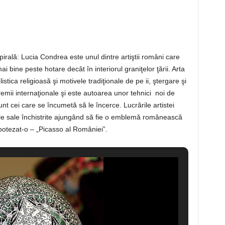
spirală: Lucia Condrea este unul dintre artiştii români care
ai bine peste hotare decât în interiorul graniţelor ţării. Arta
tica religioasă şi motivele tradiţionale de pe ii, ştergare şi
mii internaţionale şi este autoarea unor tehnici noi de
unt cei care se încumetă să le încerce. Lucrările artistei
ăle sale închistrite ajungând să fie o emblemă românească
i botezat-o – „Picasso al României”.