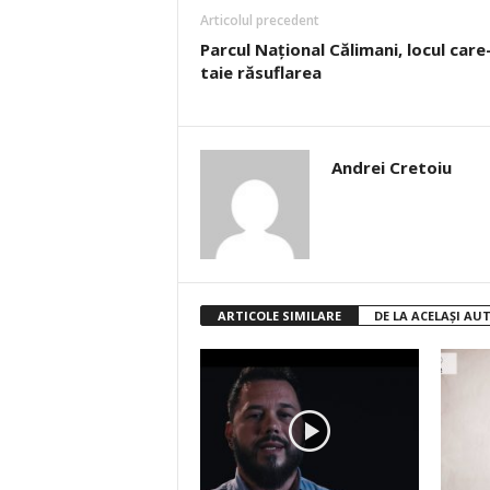
Articolul precedent
Parcul Național Călimani, locul care-
taie răsuflarea
Andrei Cretoiu
ARTICOLE SIMILARE
DE LA ACELAȘI AU