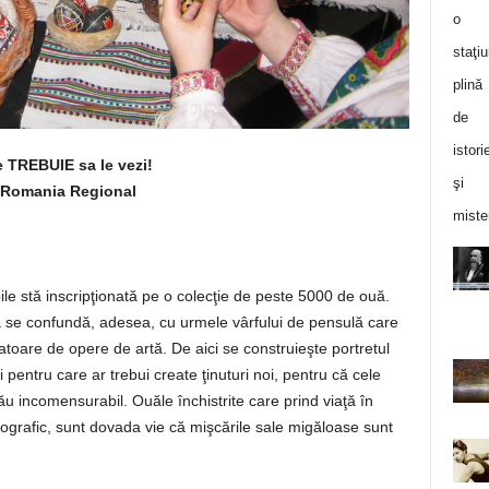
 TREBUIE sa le vezi!
io Romania Regional
le stă inscripţionată pe o colecţie de peste 5000 de ouă.
a se confundă, adesea, cu urmele vârfului de pensulă care
atoare de opere de artă. De aici se construieşte portretul
 pentru care ar trebui create ţinuturi noi, pentru că cele
ău incomensurabil. Ouăle închistrite care prind viaţă în
iografic, sunt dovada vie că mişcările sale migăloase sunt
.