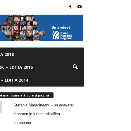
A 2018
C – EDIȚIA 2016
 – EDIȚIA 2014
e mai bune articole și pagini
Stefania Maracineanu - un adevarat
fenomen in lumea stiintifica
europeana