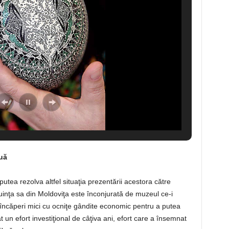
uă
tea rezolva altfel situaţia prezentării acestora către
uinţa sa din Moldoviţa este înconjurată de muzeul ce-i
încăperi mici cu ocniţe gândite economic pentru a putea
 un efort investiţional de câţiva ani, efort care a însemnat