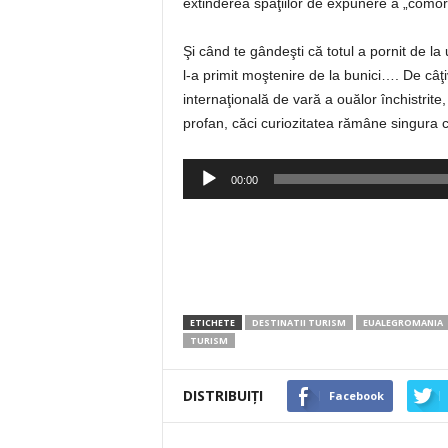
extinderea spaţiilor de expunere a „comori
Şi când te gândeşti că totul a pornit de 
l-a primit moştenire de la bunici…. De câţiv
internaţională de vară a ouălor închistrite, 
profan, căci curiozitatea rămâne singura 
Player
00:00
audio
ETICHETE
DESTINATII TURISM
EUALEGROMANIA
TURISM
DISTRIBUIȚI
Facebook