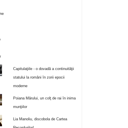
Capitulaţiile - o dovadă a continuităţii
statului la români în zorii epocii
moderne
Poiana Mărului, un colţ de rai în inima
munţiilor
Lia Manoliu, discobola de Cartea
Recordurilor!