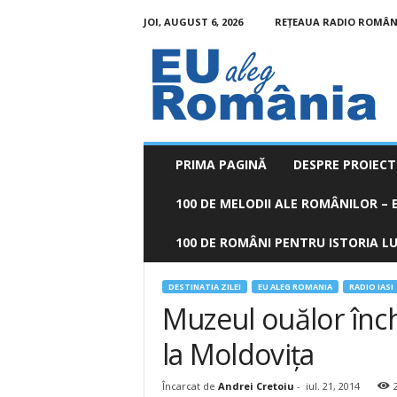
JOI, AUGUST 6, 2026
REȚEAUA RADIO ROMÂN
EU
aleg
România
PRIMA PAGINĂ
DESPRE PROIECT
100 DE MELODII ALE ROMÂNILOR – E
100 DE ROMÂNI PENTRU ISTORIA LUM
DESTINATIA ZILEI
EU ALEG ROMANIA
RADIO IASI
Muzeul ouălor închi
la Moldoviţa
Încarcat de
Andrei Cretoiu
-
iul. 21, 2014