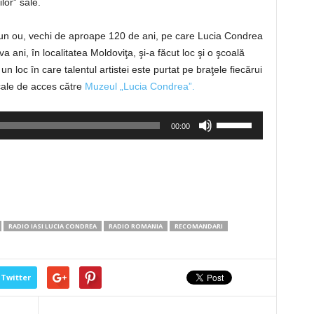
lor” sale.
la un ou, vechi de aproape 120 de ani, pe care Lucia Condrea
a ani, în localitatea Moldoviţa, şi-a făcut loc şi o şcoală
un loc în care talentul artistei este purtat pe braţele fiecărui
cale de acces către
Muzeul „Lucia Condrea”.
Folosește
00:00
tastele
săgeată
sus/jos
pentru
a
mări
RADIO IASI LUCIA CONDREA
RADIO ROMANIA
RECOMANDARI
sau
micșora
volumul.
Twitter