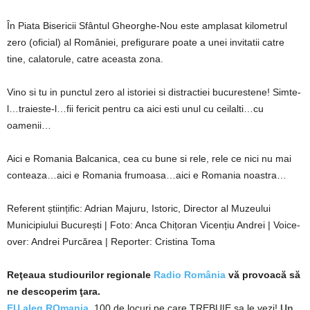
În Piata Bisericii Sfântul Gheorghe-Nou este amplasat kilometrul
zero (oficial) al României, prefigurare poate a unei invitatii catre
tine, calatorule, catre aceasta zona.
Vino si tu in punctul zero al istoriei si distractiei bucurestene! Simte-
l…traieste-l…fii fericit pentru ca aici esti unul cu ceilalti…cu
oamenii…
Aici e Romania Balcanica, cea cu bune si rele, rele ce nici nu mai
conteaza…aici e Romania frumoasa…aici e Romania noastra…
Referent științific: Adrian Majuru, Istoric, Director al Muzeului
Municipiului București | Foto: Anca Chițoran Vicențiu Andrei | Voice-
over: Andrei Purcărea | Reporter: Cristina Toma
Reţeaua studiourilor regionale
Radio România
vă provoacă să
ne descoperim ţara.
EU aleg ROmania
, 100 de locuri pe care TREBUIE sa le vezi!
Un