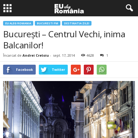
EU ALEG ROMANIA
BUCURESTI FM
DESTINATIA ZILEI
Bucureşti – Centrul Vechi, inima
Balcanilor!
Încarcat de
Andrei Cretoiu
-
sept. 17, 2014
4628
1
Facebook
Twitter