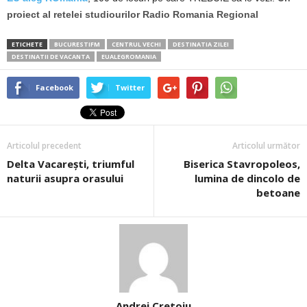
proiect al retelei studiourilor Radio Romania Regional
ETICHETE
BUCURESTIFM
CENTRUL VECHI
DESTINATIA ZILEI
DESTINATII DE VACANTA
EUALEGROMANIA
Facebook
Twitter
Articolul precedent
Articolul următor
Delta Vacareşti, triumful
Biserica Stavropoleos,
naturii asupra orasului
lumina de dincolo de
betoane
Andrei Cretoiu