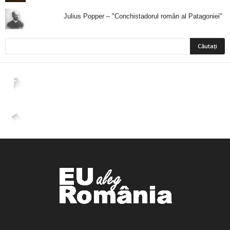
Julius Popper – "Conchistadorul român al Patagoniei"
2,265
Fani
ÎMI PLACE
4,400
Abonați
ABONAȚI-VĂ