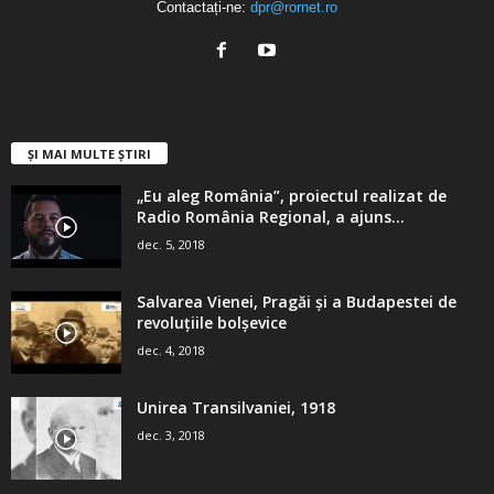
Contactați-ne:
dpr@rornet.ro
ȘI MAI MULTE ȘTIRI
„Eu aleg România”, proiectul realizat de
Radio România Regional, a ajuns...
dec. 5, 2018
Salvarea Vienei, Pragăi şi a Budapestei de
revoluţiile bolşevice
dec. 4, 2018
Unirea Transilvaniei, 1918
dec. 3, 2018