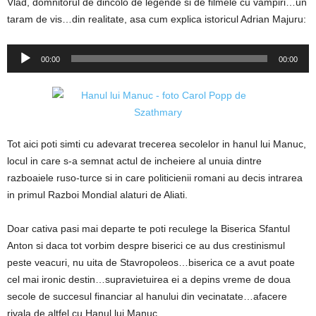
Vlad, domnitorul de dincolo de legende si de filmele cu vampiri…un
taram de vis…din realitate, asa cum explica istoricul Adrian Majuru:
Player
00:00
00:00
audio
Tot aici poti simti cu adevarat trecerea secolelor in hanul lui Manuc,
locul in care s-a semnat actul de incheiere al unuia dintre
razboaiele ruso-turce si in care politicienii romani au decis intrarea
in primul Razboi Mondial alaturi de Aliati.
Doar cativa pasi mai departe te poti reculege la Biserica Sfantul
Anton si daca tot vorbim despre biserici ce au dus crestinismul
peste veacuri, nu uita de Stavropoleos…biserica ce a avut poate
cel mai ironic destin…supravietuirea ei a depins vreme de doua
secole de succesul financiar al hanului din vecinatate…afacere
rivala de altfel cu Hanul lui Manuc…