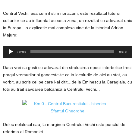
Centrul Vechi, asa cum il stim noi acum, este rezultatul tuturor
culturilor ce au influentat aceasta zona, un rezultat cu adevarat unic
in Europa…o explicatie mai complexa vine de la istoricul Adrian
Majuru:
Player
00:00
00:00
audio
Daca vrei sa gusti cu adevarat din stralucirea epocii interbelice treci
pragul vremurilor si gandeste-te ca in localurile de aici au stat, au
vorbit, au scris cei pe care i-ai citit…de la Eminescu la Caragiale, cu
totii au trait savoarea balcanica a Centrului Vechi…
Deloc nelalocul sau, la marginea Centrului Vechi este punctul de
referinta al Romaniei…