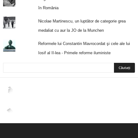
în România
Nicolae Martinescu, un luptător de categorie grea
medaliat cu aur la JO de la Munchen
Reformele lui Constantin Mavrocordat şi cele ale lui
Iosif al II-lea - Primele reforme iluministe
2,265
Fani
ÎMI PLACE
4,400
Abonați
ABONAȚI-VĂ