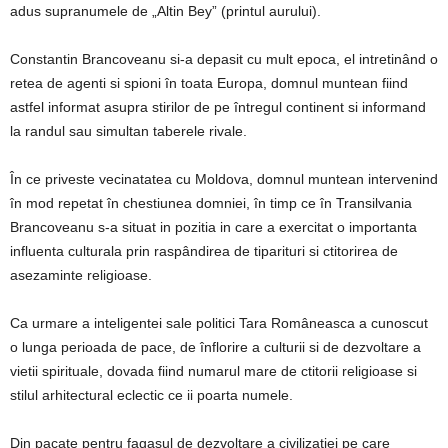
adus supranumele de „Altin Bey” (printul aurului).
Constantin Brancoveanu si-a depasit cu mult epoca, el intretinând o
retea de agenti si spioni în toata Europa, domnul muntean fiind
astfel informat asupra stirilor de pe întregul continent si informand
la randul sau simultan taberele rivale.
În ce priveste vecinatatea cu Moldova, domnul muntean intervenind
în mod repetat în chestiunea domniei, în timp ce în Transilvania
Brancoveanu s-a situat in pozitia in care a exercitat o importanta
influenta culturala prin raspândirea de tiparituri si ctitorirea de
asezaminte religioase.
Ca urmare a inteligentei sale politici Tara Româneasca a cunoscut
o lunga perioada de pace, de înflorire a culturii si de dezvoltare a
vietii spirituale, dovada fiind numarul mare de ctitorii religioase si
stilul arhitectural eclectic ce ii poarta numele.
Din pacate pentru fagasul de dezvoltare a civilizatiei pe care