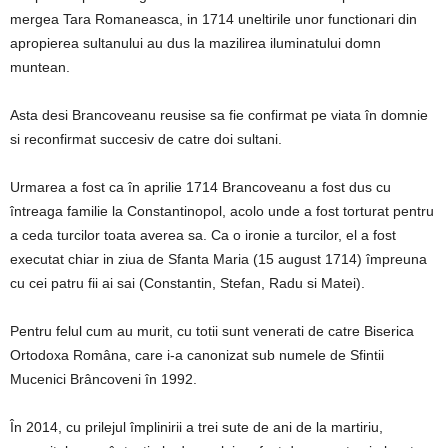
mergea Tara Romaneasca, in 1714 uneltirile unor functionari din
apropierea sultanului au dus la mazilirea iluminatului domn
muntean.
Asta desi Brancoveanu reusise sa fie confirmat pe viata în domnie
si reconfirmat succesiv de catre doi sultani.
Urmarea a fost ca în aprilie 1714 Brancoveanu a fost dus cu
întreaga familie la Constantinopol, acolo unde a fost torturat pentru
a ceda turcilor toata averea sa. Ca o ironie a turcilor, el a fost
executat chiar in ziua de Sfanta Maria (15 august 1714) împreuna
cu cei patru fii ai sai (Constantin, Stefan, Radu si Matei).
Pentru felul cum au murit, cu totii sunt venerati de catre Biserica
Ortodoxa Româna, care i-a canonizat sub numele de Sfintii
Mucenici Brâncoveni în 1992.
În 2014, cu prilejul împlinirii a trei sute de ani de la martiriu,