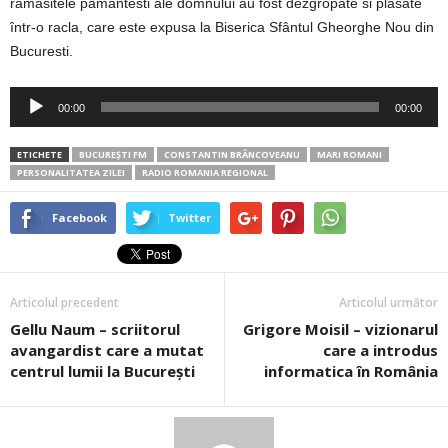
ramasitele pamântesti ale domnului au fost dezgropate si plasate
într-o racla, care este expusa la Biserica Sfântul Gheorghe Nou din
Bucuresti.
Player
00:00
00:00
audio
ETICHETE
BUCUREȘTI FM
CONSTANTIN BRÂNCOVEANU
MARI ROMANI
PERSONALITATEA ZILEI
RADIO ROMANIA REGIONAL
Facebook
Twitter
Articolul precedent
Articolul următor
Gellu Naum – scriitorul
Grigore Moisil – vizionarul
avangardist care a mutat
care a introdus
centrul lumii la București
informatica în România