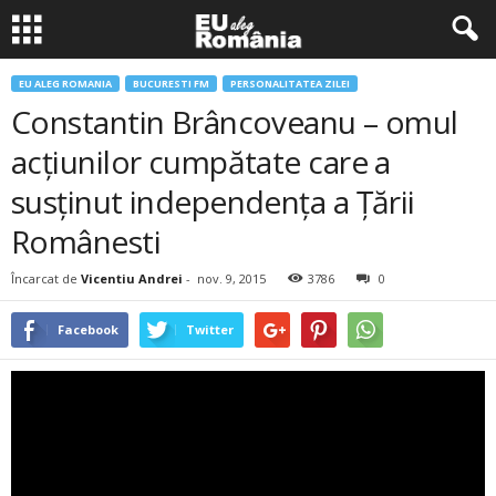
EU ALEG ROMANIA
BUCURESTI FM
PERSONALITATEA ZILEI
Constantin Brâncoveanu – omul
acțiunilor cumpătate care a
susținut independența a Țării
Românesti
Încarcat de
Vicentiu Andrei
-
nov. 9, 2015
3786
0
Facebook
Twitter