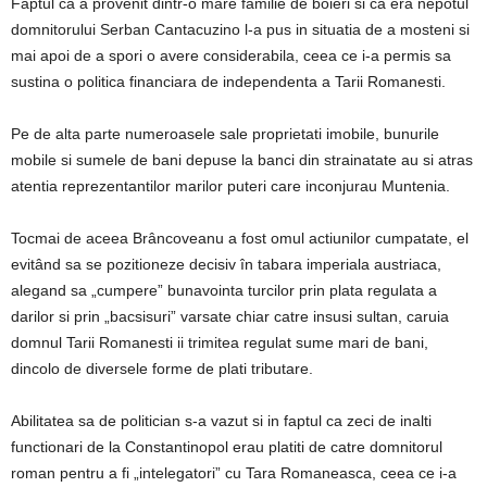
Faptul ca a provenit dintr-o mare familie de boieri si ca era nepotul
domnitorului Serban Cantacuzino l-a pus in situatia de a mosteni si
mai apoi de a spori o avere considerabila, ceea ce i-a permis sa
sustina o politica financiara de independenta a Tarii Romanesti.
Pe de alta parte numeroasele sale proprietati imobile, bunurile
mobile si sumele de bani depuse la banci din strainatate au si atras
atentia reprezentantilor marilor puteri care inconjurau Muntenia.
Tocmai de aceea Brâncoveanu a fost omul actiunilor cumpatate, el
evitând sa se pozitioneze decisiv în tabara imperiala austriaca,
alegand sa „cumpere” bunavointa turcilor prin plata regulata a
darilor si prin „bacsisuri” varsate chiar catre insusi sultan, caruia
domnul Tarii Romanesti ii trimitea regulat sume mari de bani,
dincolo de diversele forme de plati tributare.
Abilitatea sa de politician s-a vazut si in faptul ca zeci de inalti
functionari de la Constantinopol erau platiti de catre domnitorul
roman pentru a fi „intelegatori” cu Tara Romaneasca, ceea ce i-a