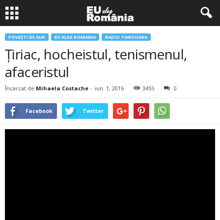
POVEŞTI DE AUR
EU ALEG ROMANIA
RADIO TIMISOARA
Ţiriac, hocheistul, tenismenul,
afaceristul
Încarcat de
Mihaela Costache
-
iun. 1, 2016
3455
0
Facebook
Twitter