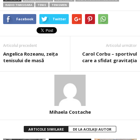
RADIO TIMISOARA
TENIS
TENISMEN
Facebook
Twitter
Articolul precedent
Articolul următor
Angelica Rozeanu, zeița
Carol Corbu – sportivul
tenisului de masă
care a sfidat gravitaţia
Mihaela Costache
ARTICOLE SIMILARE
DE LA ACELAȘI AUTOR