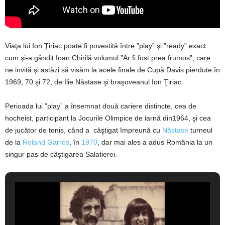
Viaţa lui Ion Ţiriac poate fi povestită între ”play” şi ”ready” exact
cum şi-a gândit Ioan Chirilă volumul ”Ar fi fost prea frumos”, care
ne invită şi astăzi să visăm la acele finale de Cupă Davis pierdute în
1969, 70 şi 72, de Ilie Năstase şi braşoveanul Ion Ţiriac.
Perioada lui ”play” a însemnat două cariere distincte, cea de
hocheist, participant la Jocurile Olimpice de iarnă din1964, şi cea
de jucător de tenis, când a câştigat împreună cu
Năstase
turneul
de la
Roland Garros
, în
1970
, dar mai ales a adus România la un
singur pas de câştigarea Salatierei.