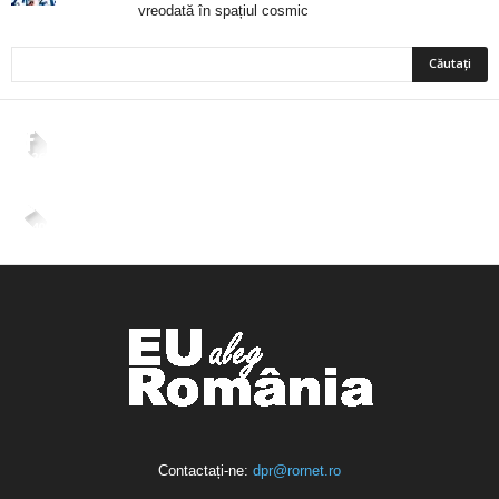
vreodată în spațiul cosmic
2,265
Fani
ÎMI PLACE
4,400
Abonați
ABONAȚI-VĂ
Contactați-ne:
dpr@rornet.ro