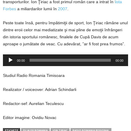
transporturilor. Ion Ţiriac a fost primul român care a intrat în
lista
Forbes
a miliardarilor lumii în
2007
.
Peste toate însă, pentru împătimiţii de sport, Ion Ţiriac rămâne unul
dintre eroii celor mai mediatizate şi mai pline de emoţii înfrângeri
din istoria sportului românesc, finalele de Cupă Davis de acum
aproape o jumătate de veac. Cu adevărat, ”ar fi fost prea frumos”.
Player
00:00
00:00
audio
Studiul Radio Romania Timisoara
Realizator / voiceover: Adrian Schindarli
Redactor-sef: Aurelian Teculescu
Editor imagine: Ovidiu Novac
ETICHETE
EU ALEG ROMANIA
ION TIRIAC
RADIO ROMANIA REGIONAL