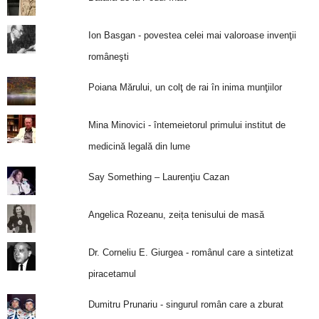
Ion Basgan - povestea celei mai valoroase invenţii
româneşti
Poiana Mărului, un colţ de rai în inima munţiilor
Mina Minovici - întemeietorul primului institut de
medicină legală din lume
Say Something – Laurenţiu Cazan
Angelica Rozeanu, zeița tenisului de masă
Dr. Corneliu E. Giurgea - românul care a sintetizat
piracetamul
Dumitru Prunariu - singurul român care a zburat