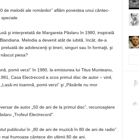
00 de melodii ale românilor” aflăm povestea unui cântec-
l speciale.
să şi interpretată de Margareta Pâslaru în 1980, inspirată
Blandiana. Melodia a devenit atât de iubită, încât, de-a
preluată de adolescenţi şi tineri, singuri sau în formaţii, şi
 născut piesa?
ă, pomii verzi” în 1980, la emisiunea lui Titus Munteanu,
1981, Casa Electrecord a scos primul disc de autor – vinil,
: „Lasă-mi toamnă, pomii verzi” şi „Păsările nu mor
2,26
4,40
niversar de autor „50 de ani de la primul disc”, recunoaştere
slaru „Trofeul Electrecord”.
tul publicului în „80 de ani de muzică în 80 de ani de radio”
e mai frumoase cântece din ultimii 80 de ani.