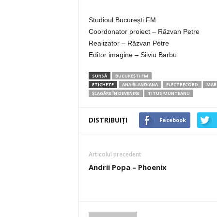
Studioul Bucureşti FM
Coordonator proiect – Răzvan Petre
Realizator – Răzvan Petre
Editor imagine – Silviu Barbu
SURSĂ
BUCUREȘTI FM
ETICHETE
ANA BLANDIANA
ELECTRECORD
MAR
ŞLAGĂRE ÎN DEVENIRE
TITUS MUNTEANU
DISTRIBUIȚI
Facebook
Articolul precedent
Andrii Popa – Phoenix