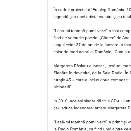
În cadrul proiectului “Eu aleg România, 1
legendă şi a unei artiste cu totul şi cu totu
“Lasa-mi toamnă pomii verzi” a fost compu
fiind de versurile poeziei „Cântec” de Ana 
lungul celor 37 de ani de la lansare, a fost 
chiar de mari actori ai României. Cum s-a
Margareta Pâslaru a lansat „Lasă-mi toamn
Şlagăre în devenire, de la Sala Radio. În 
turaţie 45 – care a inclus două compoziţii
niciodată”.
În 2010, acelaşi slagăr dă titlul CD-ului a
ce-i aduce legendarei artiste Margareta Pâ
“Lasă-mi toamnă pomii verzi” a primit şi vo
la Radio România, ca fiind unul dintre cel