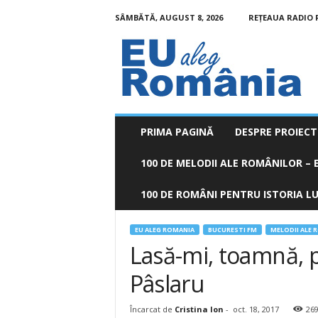
SÂMBĂTĂ, AUGUST 8, 2026
REȚEAUA RADIO
EU
aleg
România
PRIMA PAGINĂ
DESPRE PROIECT
100 DE MELODII ALE ROMÂNILOR – E
100 DE ROMÂNI PENTRU ISTORIA LUM
EU ALEG ROMANIA
BUCURESTI FM
MELODII ALE 
Lasă-mi, toamnă, p
Pâslaru
Încarcat de
Cristina Ion
-
oct. 18, 2017
26