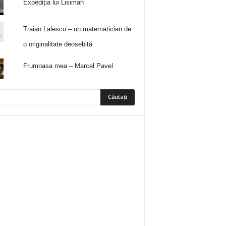
Expediţia lui Lisimah
Traian Lalescu – un matematician de
o originalitate deosebită
Frumoasa mea – Marcel Pavel
5
Fani
ÎMI PLACE
0
Abonați
ABONAȚI-VĂ