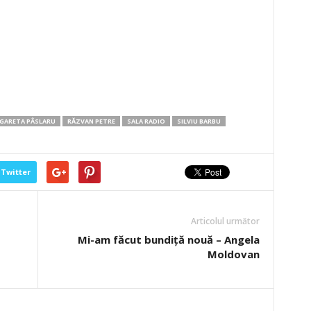
GARETA PÂSLARU
RĂZVAN PETRE
SALA RADIO
SILVIU BARBU
Twitter
Articolul următor
Mi-am făcut bundiţă nouă – Angela
Moldovan