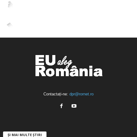
2,265
Fani
ÎMI PLACE
4,400
Abonați
ABONAȚI-VĂ
Contactați-ne:
dpr@rornet.ro
ȘI MAI MULTE ȘTIRI