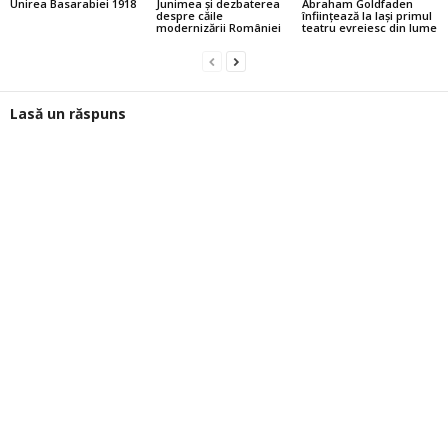
Unirea Basarabiei 1918
Junimea şi dezbaterea
Abraham Goldfaden
despre căile
înfiinţează la Iaşi primul
modernizării României
teatru evreiesc din lume
Lasă un răspuns