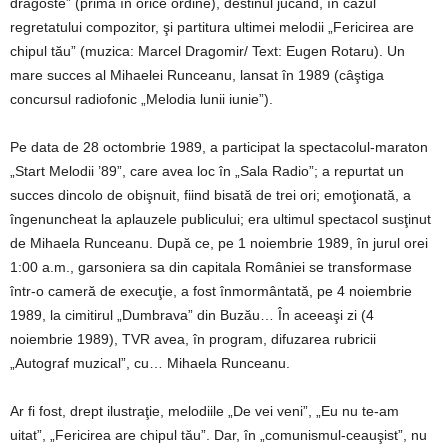
dragoste” (prima în orice ordine), destinul jucând, în cazul
regretatului compozitor, şi partitura ultimei melodii „Fericirea are
chipul tău” (muzica: Marcel Dragomir/ Text: Eugen Rotaru). Un
mare succes al Mihaelei Runceanu, lansat în 1989 (câştiga
concursul radiofonic „Melodia lunii iunie”).
Pe data de 28 octombrie 1989, a participat la spectacolul-maraton
„Start Melodii ’89”, care avea loc în „Sala Radio”; a repurtat un
succes dincolo de obişnuit, fiind bisată de trei ori; emoţionată, a
îngenuncheat la aplauzele publicului; era ultimul spectacol susţinut
de Mihaela Runceanu. După ce, pe 1 noiembrie 1989, în jurul orei
1:00 a.m., garsoniera sa din capitala României se transformase
într-o cameră de execuţie, a fost înmormântată, pe 4 noiembrie
1989, la cimitirul „Dumbrava” din Buzău… În aceeaşi zi (4
noiembrie 1989), TVR avea, în program, difuzarea rubricii
„Autograf muzical”, cu… Mihaela Runceanu.
Ar fi fost, drept ilustraţie, melodiile „De vei veni”, „Eu nu te-am
uitat”, „Fericirea are chipul tău”. Dar, în „comunismul-ceauşist”, nu