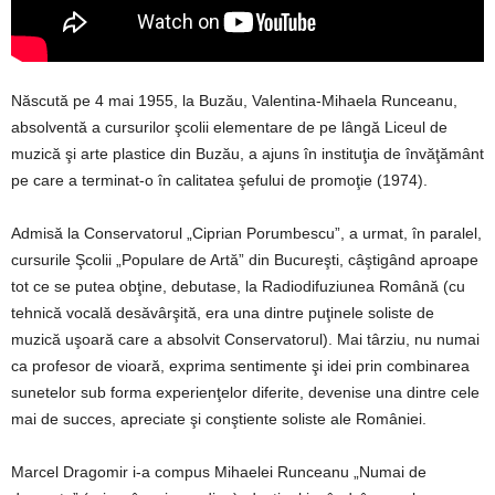
Născută pe 4 mai 1955, la Buzău, Valentina-Mihaela Runceanu,
absolventă a cursurilor şcolii elementare de pe lângă Liceul de
muzică şi arte plastice din Buzău, a ajuns în instituţia de învăţământ
pe care a terminat-o în calitatea şefului de promoţie (1974).
Admisă la Conservatorul „Ciprian Porumbescu”, a urmat, în paralel,
cursurile Şcolii „Populare de Artă” din Bucureşti, câştigând aproape
tot ce se putea obţine, debutase, la Radiodifuziunea Română (cu
tehnică vocală desăvârşită, era una dintre puţinele soliste de
muzică uşoară care a absolvit Conservatorul). Mai târziu, nu numai
ca profesor de vioară, exprima sentimente şi idei prin combinarea
sunetelor sub forma experienţelor diferite, devenise una dintre cele
mai de succes, apreciate şi conştiente soliste ale României.
Marcel Dragomir i-a compus Mihaelei Runceanu „Numai de