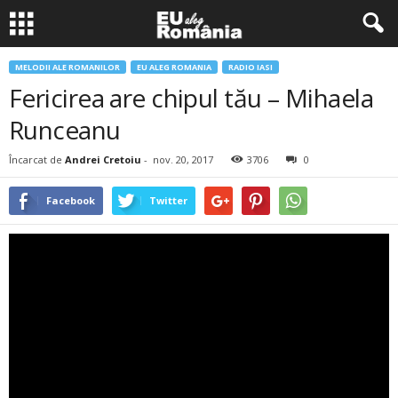
MELODII ALE ROMANILOR
EU ALEG ROMANIA
RADIO IASI
Fericirea are chipul tău – Mihaela
Runceanu
Încarcat de
Andrei Cretoiu
-
nov. 20, 2017
3706
0
Facebook
Twitter