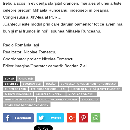
trebuia scos în evidenţă sfârşitul crâncen, mai ales al unei artiste
celebre precum Mihaela Runceanu, îndeosebi în preajma
Congresului al XIV-lea al PCR…
„Cântecul este modul prin care dăruim oamenilor tot ce avem mai
bun şi mai frumos în noi”, spunea Mihaela Runceanu.
Radio România Iaşi
Realizator: Nicolae Tomescu,
Coordonator proiect: Nicolae Tomescu,
Editor imagine/Operator cameră: Bogdan Zlei
SURSĂ
RADIO IAȘI
ETICHETE
BOGDAN ZLEI
BUZĂU
CONSERVATORUL CIPRIAN PORUMBESCU
EUGEN ROTARU
FERICIREA ARE CHIPUL TĂU
LICEUL DE MUZICĂ ŞI ARTE PLASTICE
MARCEL DRAGOMIR
MIHAELA RUNCEANU
NICOLAE TOMESCU
NUMAI DE DRAGOSTE
RADIODIFUZIUNEA ROMÂNĂ
SALA RADIO
VALENTINA-MIHAELA RUNCEANU
Facebook
Twitter