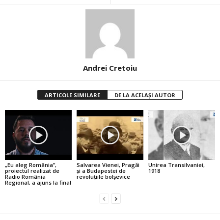
Andrei Cretoiu
ARTICOLE SIMILARE
DE LA ACELAȘI AUTOR
„Eu aleg România”,
Salvarea Vienei, Pragăi
Unirea Transilvaniei,
proiectul realizat de
şi a Budapestei de
1918
Radio România
revoluţiile bolşevice
Regional, a ajuns la final