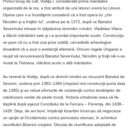
Primul locaş de cult, Vodiţa I, considerată prima mănăstire
organizată de la noi, a fost atribuit de unii istorici vremii lui Litovoi.
Opinia care s-a încetăţenit consideră că a fost opera lui „chir
Nicodim şi a fraţilor lui“, undeva pe la 1372, după ce Banatul
Severinului intrase în stăpânirea domnilor români. Vladislav-Vlaicu
a dăruit mănăstirii sate şi i-a acordat importante scutiri. Construcţia
se pare că nu a fost una prea solidă, cercetările arheologice
dovedind că a avut o existenţă efemeră. Oricum regele Ungariei a
reuşit să recucerească Banatul Severinului. Nicodim şi fraţii săi s-au
mutat la Tismana, ridicând acolo o altă mănăstire.
Au revenit la Vodiţa, după ce domnii români au recucerit Banatul de
Severin, undeva prin 1383–1384 (clopotul noii construcţii purta data
de 1385) şi au reluat eforturile de rezistenţă contra tendinţelor de
catolicizare venite de peste munţi. Victoria ortodoxiei avea să fie
deplină după eşecul Conciliului de la Ferrara – Florenţa, din 1438–
1439. Deja, de ani buni, împăraţii bizantini încercau să negocieze
un sprijin al Occidentului contra pericolului otoman, în schimbul
reunificării Bisericii creştine. Decizia de reunificare adoptată de