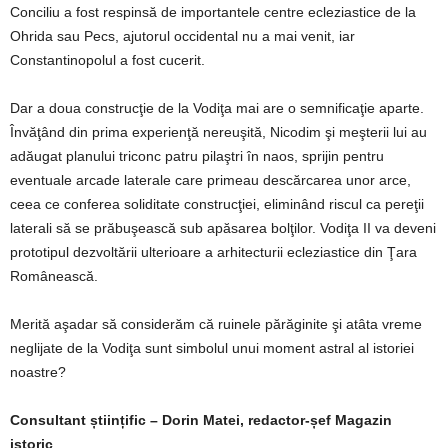
Conciliu a fost respinsă de importantele centre ecleziastice de la
Ohrida sau Pecs, ajutorul occidental nu a mai venit, iar
Constantinopolul a fost cucerit.
Dar a doua construcţie de la Vodiţa mai are o semnificaţie aparte.
Învăţând din prima experienţă nereuşită, Nicodim şi meşterii lui au
adăugat planului triconc patru pilaştri în naos, sprijin pentru
eventuale arcade laterale care primeau descărcarea unor arce,
ceea ce conferea soliditate construcţiei, eliminând riscul ca pereţii
laterali să se prăbuşească sub apăsarea bolţilor. Vodiţa II va deveni
prototipul dezvoltării ulterioare a arhitecturii ecleziastice din Ţara
Românească.
Merită aşadar să considerăm că ruinele părăginite şi atâta vreme
neglijate de la Vodiţa sunt simbolul unui moment astral al istoriei
noastre?
Consultant științific – Dorin Matei, redactor-șef Magazin
istoric