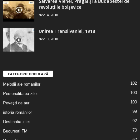
Salvarea Vienei, Pragăi şi a Budapestei de
revoluţiile bolşevice
dec. 4, 2018
Unirea Transilvaniei, 1918
dec. 3, 2018
CATEGORIE POPULARĂ
102
Melodii ale romanilor
100
Personalitatea zilei
100
Poveşti de aur
99
istoria românilor
92
Destinatia zilei
70
Bucuresti FM
62