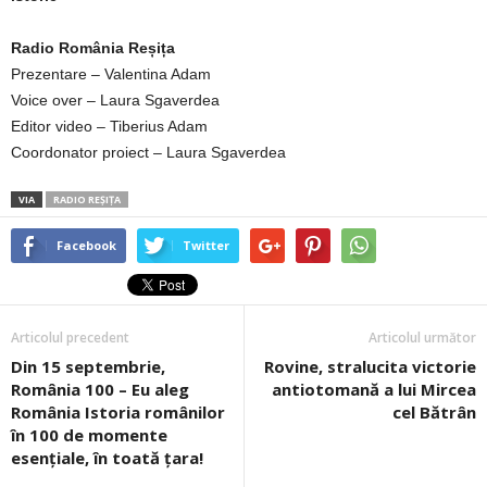
Radio România Reșița
Prezentare – Valentina Adam
Voice over – Laura Sgaverdea
Editor video – Tiberius Adam
Coordonator proiect – Laura Sgaverdea
VIA
RADIO REȘIȚA
Facebook
Twitter
Articolul precedent
Articolul următor
Din 15 septembrie,
Rovine, stralucita victorie
România 100 – Eu aleg
antiotomană a lui Mircea
România Istoria românilor
cel Bătrân
în 100 de momente
esențiale, în toată țara!