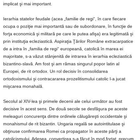
implicat şi mai important.
Ierarhia statelor feudale (acea „familie de regi“, în care fiecare
ocupa o poziţie mai importantă sau de subordonare, în funcţie de
forţa economică şi militară pe care le putea afişa) era legitimată şi
prin instituţia ecleziastică. Aspiraţia Ţărilor Române extracarpatice
de a intra în „familia de regi“ europeană, catolică în marea ei
majoritate, s-a văzut stânjenită de intrarea în ierarhia ecleziastică
bizantino-slavă. Am fost şi am rămas singurul popor latin al
Europei, de rit ortodox. Un rol decisiv în consolidarea
ortodoxismului şi contracararea prozelitismului catolic l-a jucat
mişcarea monahală.
Secolul al XIV-lea şi primele decenii ale celui următor au fost
decisive în acest sens. De două secole se desfăşura pe aceste
meleaguri concurenţa dintre ordinele călugăreşti occidentale şi
monahismul de rit bizantin. Ungaria regală se autointitulase şi
obţinuse confirmarea Romei ca propagator în aceste părţi a
catolicismului. Adesea, convertirea s-a făcut în mod forţat, precum