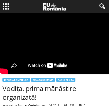
ISTORIA ROMÂNILOR
EU ALEG ROMANIA
RADIO RESITA
Vodița, prima mănăstire
organizată!
Încarcat de
Andrei Cretoiu
-
sept. 14, 2018
1852
0