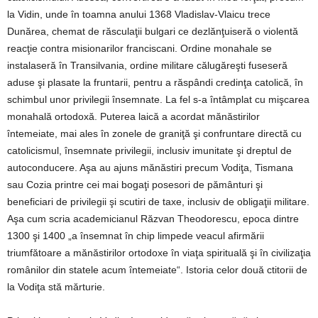
la Vidin, unde în toamna anului 1368 Vladislav-Vlaicu trece
Dunărea, chemat de răsculaţii bulgari ce dezlănţuiseră o violentă
reacţie contra misionarilor franciscani. Ordine monahale se
instalaseră în Transilvania, ordine militare călugăreşti fuseseră
aduse şi plasate la fruntarii, pentru a răspândi credinţa catolică, în
schimbul unor privilegii însemnate. La fel s-a întâmplat cu mişcarea
monahală ortodoxă. Puterea laică a acordat mănăstirilor
întemeiate, mai ales în zonele de graniţă şi confruntare directă cu
catolicismul, însemnate privilegii, inclusiv imunitate şi dreptul de
autoconducere. Aşa au ajuns mănăstiri precum Vodiţa, Tismana
sau Cozia printre cei mai bogaţi posesori de pământuri şi
beneficiari de privilegii şi scutiri de taxe, inclusiv de obligaţii militare.
Aşa cum scria academicianul Răzvan Theodorescu, epoca dintre
1300 şi 1400 „a însemnat în chip limpede veacul afirmării
triumfătoare a mănăstirilor ortodoxe în viaţa spirituală şi în civilizaţia
românilor din statele acum întemeiate“. Istoria celor două ctitorii de
la Vodiţa stă mărturie.