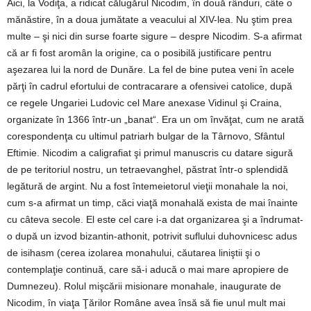
Aici, la Vodiţa, a ridicat călugărul Nicodim, în două rânduri, câte o
mănăstire, în a doua jumătate a veacului al XIV-lea. Nu ştim prea
multe – şi nici din surse foarte sigure – despre Nicodim. S-a afirmat
că ar fi fost aromân la origine, ca o posibilă justificare pentru
aşezarea lui la nord de Dunăre. La fel de bine putea veni în acele
părţi în cadrul efortului de contracarare a ofensivei catolice, după
ce regele Ungariei Ludovic cel Mare anexase Vidinul şi Craina,
organizate în 1366 într-un „banat“. Era un om învăţat, cum ne arată
corespondenţa cu ultimul patriarh bulgar de la Târnovo, Sfântul
Eftimie. Nicodim a caligrafiat şi primul manuscris cu datare sigură
de pe teritoriul nostru, un tetraevanghel, păstrat într-o splendidă
legătură de argint. Nu a fost întemeietorul vieţii monahale la noi,
cum s-a afirmat un timp, căci viaţă monahală exista de mai înainte
cu câteva secole. El este cel care i-a dat organizarea şi a îndrumat-
o după un izvod bizantin-athonit, potrivit suflului duhovnicesc adus
de isihasm (cerea izolarea monahului, căutarea liniştii şi o
contemplaţie continuă, care să-i aducă o mai mare apropiere de
Dumnezeu). Rolul mişcării misionare monahale, inaugurate de
Nicodim, în viaţa Ţărilor Române avea însă să fie unul mult mai