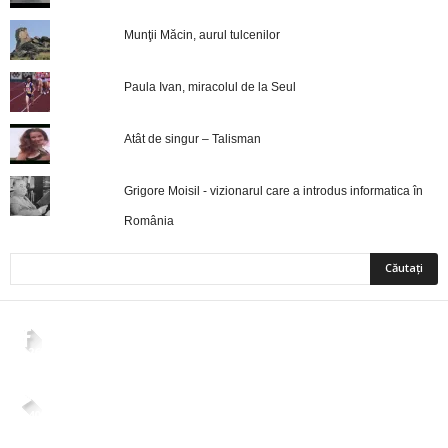
Munţii Măcin, aurul tulcenilor
Paula Ivan, miracolul de la Seul
Atât de singur – Talisman
Grigore Moisil - vizionarul care a introdus informatica în
România
2,265
Fani
ÎMI PLACE
4,400
Abonați
ABONAȚI-VĂ