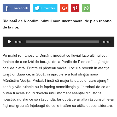
Facebook
Twitter
Ridicată de Nicodim, primul monument sacral de plan triconc
de la noi.
Player
00:00
00:00
audio
Pe malul românesc al Dunării, imediat ce fluviul face ultimul cot
înainte de a se izbi de barajul de la Porţile de Fier, se înalţă nişte
colţi de piatră. Printre ei păşteau vacile. Locul a revenit în atenţia
turiştilor după ce, în 2001, în apropiere a fost sfinţită noua
Mănăstire Vodiţa. Probabil însă că majoritatea celor care ajung în
zonă şi văd ruinele nu le înţeleg semnificaţia şi, întrebaţi de ce ar
putea fi acele ziduri dovada unui moment esențial din istoria
noastră, nu știu ce să răspundă. Iar după ce ar afla răspunsul, le-ar
fi şi mai greu să înţeleagă de ce le tratăm cu atâta desconsiderare.