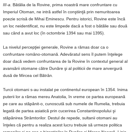
III-a
. Bătălia de la Rovine, prima noastră mare confruntare cu
Imperiul Otoman, ne intră astfel în conştiinţă prin nemuritoarea
poezie scrisă de Mihai Eminescu. Pentru istorici, Rovine este încă
un loc neidentificat, nu este limpede dacă a fost o bătălie sau două
sau când a avut loc (în octombrie 1394 sau mai 1395).
La nivelul percepţiei generale, Rovine a rămas doar ca o
confruntare româno-otomană. Adevăratul sens îl putem înţelege
doar dacă vedem confruntarea de la Rovine în contextul general al
avansării otomane către Dunăre şi al politicii de mare anvergură
dusă de Mircea cel Bătrân.
Turcii otomani s-au instalat pe continentul european în 1354. Inima
puterii lor a rămas mereu Anatolia, în vreme ce partea europeană
pe care au stăpânit-o, cunoscută sub numele de Rumelia, trebuia
legată de partea asiatică prin cucerirea Constantinopolului şi
stăpânirea Strâmtorilor. Destul de repede, sultanii otomani au
înţeles că pentru a realiza acest lucru trebuie să urmeze politica