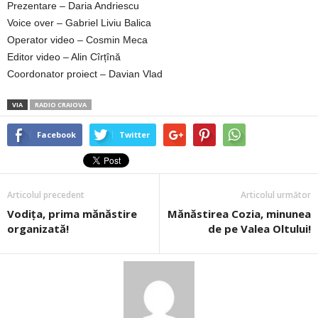
Prezentare – Daria Andriescu
Voice over – Gabriel Liviu Balica
Operator video – Cosmin Meca
Editor video – Alin Cîrțînă
Coordonator proiect – Davian Vlad
VIA
RADIO CRAIOVA
Facebook
Twitter
Articolul precedent
Articolul următor
Vodița, prima mănăstire
Mănăstirea Cozia, minunea
organizată!
de pe Valea Oltului!