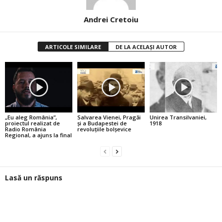
Andrei Cretoiu
ARTICOLE SIMILARE
DE LA ACELAȘI AUTOR
„Eu aleg România”,
Salvarea Vienei, Pragăi
Unirea Transilvaniei,
proiectul realizat de
şi a Budapestei de
1918
Radio România
revoluţiile bolşevice
Regional, a ajuns la final
Lasă un răspuns