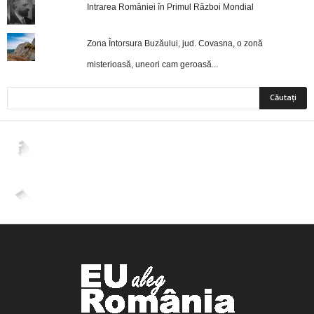
Intrarea României în Primul Război Mondial
Zona Întorsura Buzăului, jud. Covasna, o zonă
misterioasă, uneori cam geroasă...
2,265
Fani
ÎMI PLACE
4,400
Abonați
ABONAȚI-VĂ