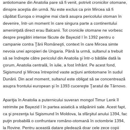
antiotomane din Anatolia pare să fi venit, potrivit cronicilor otomane,
dinspre aceştia din urmă. Nu este exclus ca prin Mircea să fi
căpătat Europa o imagine mai clară asupra pericolului otoman în
devenire, într-un moment în care singura parte a continentului
ameninţată direct erau Balcanii. Tot cronicile otomane ne vorbesc
despre pregătiri intense făcute de Bayezid I în 1392 pentru o
campanie contra Ţării Româneşti, context în care Mircea simte
nevoia unei apropieri de Ungaria. Până la urmă, sultanul a trebuit
să se îndrepte către pericolul din Anatolia şi într-o bătălie dată la
çorum, Anatolia centrală, în iulie, a fost înfrânt. Pe acest fond,
Sigismund şi Mircea întreprind vaste acţiuni antiotomane în sudul
Dunării. Din acel moment, sultanul este obligat să se concentrează
asupra frontului european şi în 1393 cucereşte Ţaratul de Târnovo.
Apariţia în Anatolia a puternicului suveran mongol Timur Lenk îl
retrimite pe Bayezid I în partea asiatică a stăpânirii sale. Acest fapt,
ca şi prezenţa lui Sigismund în Moldova, la sfârşitul anului 1394, fac
puţin probabilă o confruntare româno-otomană în octombrie 1394,
la Rovine. Pentru această datare pledează doar cele zece copii