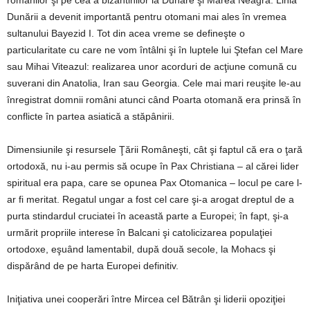
romanilor şi pe cea a bizantinilor la Dunăre şi Marea Neagră. Linia
Dunării a devenit importantă pentru otomani mai ales în vremea
sultanului Bayezid I. Tot din acea vreme se defineşte o
particularitate cu care ne vom întâlni şi în luptele lui Ştefan cel Mare
sau Mihai Viteazul: realizarea unor acorduri de acţiune comună cu
suverani din Anatolia, Iran sau Georgia. Cele mai mari reuşite le-au
înregistrat domnii români atunci când Poarta otomană era prinsă în
conflicte în partea asiatică a stăpânirii.
Dimensiunile şi resursele Ţării Româneşti, cât şi faptul că era o ţară
ortodoxă, nu i-au permis să ocupe în Pax Christiana – al cărei lider
spiritual era papa, care se opunea Pax Otomanica – locul pe care l-
ar fi meritat. Regatul ungar a fost cel care şi-a arogat dreptul de a
purta stindardul cruciatei în această parte a Europei; în fapt, şi-a
urmărit propriile interese în Balcani şi catolicizarea populaţiei
ortodoxe, eşuând lamentabil, după două secole, la Mohacs şi
dispărând de pe harta Europei definitiv.
Iniţiativa unei cooperări între Mircea cel Bătrân şi liderii opoziţiei