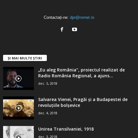
Contactați-ne:
dpr@rornet.ro
ȘI MAI MULTE ȘTIRI
„Eu aleg România”, proiectul realizat de
Radio România Regional, a ajuns...
dec. 5, 2018
Salvarea Vienei, Pragăi şi a Budapestei de
revoluţiile bolşevice
dec. 4, 2018
Unirea Transilvaniei, 1918
dec. 3, 2018