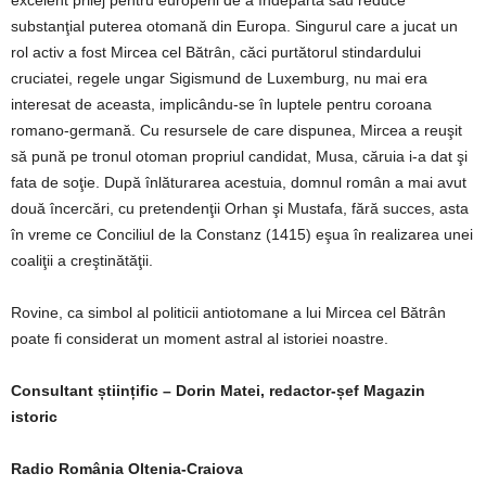
excelent prilej pentru europeni de a îndepărta sau reduce
substanţial puterea otomană din Europa. Singurul care a jucat un
rol activ a fost Mircea cel Bătrân, căci purtătorul stindardului
cruciatei, regele ungar Sigismund de Luxemburg, nu mai era
interesat de aceasta, implicându-se în luptele pentru coroana
romano-germană. Cu resursele de care dispunea, Mircea a reuşit
să pună pe tronul otoman propriul candidat, Musa, căruia i-a dat şi
fata de soţie. După înlăturarea acestuia, domnul român a mai avut
două încercări, cu pretendenţii Orhan şi Mustafa, fără succes, asta
în vreme ce Conciliul de la Constanz (1415) eşua în realizarea unei
coaliţii a creştinătăţii.
Rovine, ca simbol al politicii antiotomane a lui Mircea cel Bătrân
poate fi considerat un moment astral al istoriei noastre.
Consultant științific – Dorin Matei, redactor-șef Magazin
istoric
Radio România Oltenia-Craiova