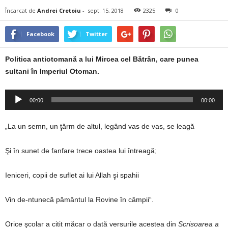
Încarcat de
Andrei Cretoiu
-
sept. 15, 2018
2325
0
Facebook
Twitter
Politica antiotomană a lui Mircea cel Bătrân, care punea
sultani în Imperiul Otoman.
Player
00:00
00:00
audio
„La un semn, un ţărm de altul, legând vas de vas, se leagă
Şi în sunet de fanfare trece oastea lui întreagă;
Ieniceri, copii de suflet ai lui Allah şi spahii
Vin de-ntunecă pământul la Rovine în câmpii“.
Orice şcolar a citit măcar o dată versurile acestea din
Scrisoarea a