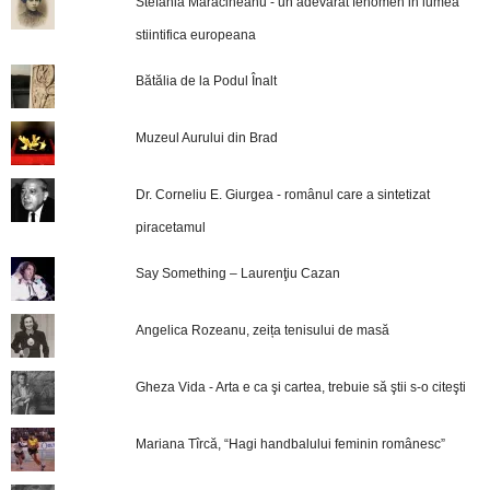
Stefania Maracineanu - un adevarat fenomen in lumea
stiintifica europeana
Bătălia de la Podul Înalt
Muzeul Aurului din Brad
Dr. Corneliu E. Giurgea - românul care a sintetizat
piracetamul
Say Something – Laurenţiu Cazan
Angelica Rozeanu, zeița tenisului de masă
Gheza Vida - Arta e ca şi cartea, trebuie să ştii s-o citeşti
Mariana Tîrcă, “Hagi handbalului feminin românesc”