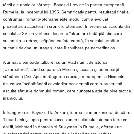
târzii ale analelor sârbeşti. Bayezid I revine în partea europeană,
Rumelia, la începutul lui 1395. Semnificativ pentru rezultatul final al
confruntării româno-otomane este modul cum a evoluat
prezentarea acesteia în cronicile otomane. În vreme ce scrierile din
secolul al XV-lea vorbesc despre o înfruntare îndârjită, din care
sultanul s-a retras, scăpând cu faţa curată, în secolul următor
sultanul devine un uragan, care îl spulberă pe necredincios.
A urmat o perioadă tulbure, cu un Vlad numit de istorici
„Uzurpatorul“, când se pare că Mircea şi acesta şi-au împărţit
stăpânirea ţării. Apoi înfrângerea cruciaţilor europeni la Nicopole,
din cauza încăpăţânării cavalerilor occidentali care n-au vrut să
asculte sfaturile domnului român, care cunoştea atât de bine tactica
inamicului.
Înfrângerea lui Bayezid I la Ankara, luarea lui în prizonierat de către
Timur Lenk şi lupta pentru succesiunea sultanului otoman între cei
doi fii, Mehmed în Anatolia şi Süleyman în Rumelia, ofereau un