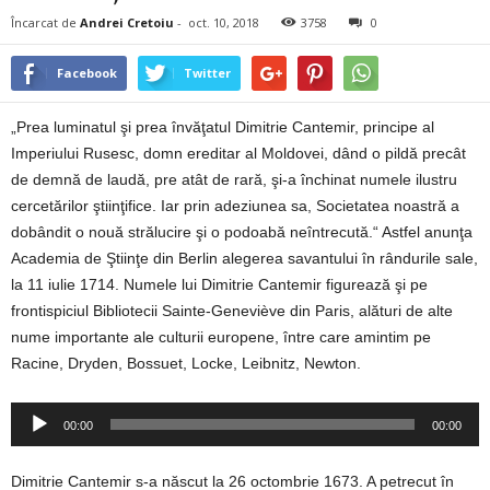
Încarcat de
Andrei Cretoiu
-
oct. 10, 2018
3758
0
Facebook
Twitter
„Prea luminatul şi prea învăţatul Dimitrie Cantemir, principe al
Imperiului Rusesc, domn ereditar al Moldovei, dând o pildă precât
de demnă de laudă, pre atât de rară, şi-a închinat numele ilustru
cercetărilor ştiinţifice. Iar prin adeziunea sa, Societatea noastră a
dobândit o nouă strălucire şi o podoabă neîntrecută.“ Astfel anunţa
Academia de Ştiinţe din Berlin alegerea savantului în rândurile sale,
la 11 iulie 1714. Numele lui Dimitrie Cantemir figurează şi pe
frontispiciul Bibliotecii Sainte-Geneviève din Paris, alături de alte
nume importante ale culturii europene, între care amintim pe
Racine, Dryden, Bossuet, Locke, Leibnitz, Newton.
Player
00:00
00:00
audio
Dimitrie Cantemir s-a născut la 26 octombrie 1673. A petrecut în