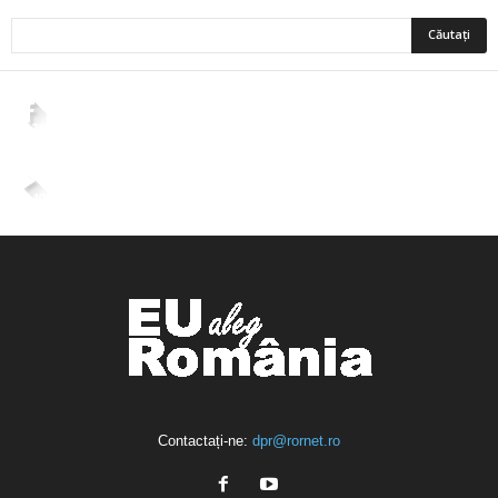
2,265
Fani
ÎMI PLACE
4,400
Abonați
ABONAȚI-VĂ
Contactați-ne:
dpr@rornet.ro