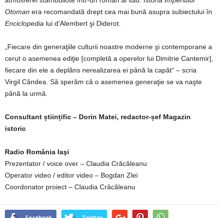
atmosferei stambuliote într-un roman al său.
Istoria Imperiului
Otoman
era recomandată drept cea mai bună asupra subiectului în
Enciclopedia
lui d’Alembert şi Diderot.
„Fiecare din generaţiile culturii noastre moderne şi contemporane a
cerut o asemenea ediţie [completă a operelor lui Dimitrie Cantemir],
fiecare din ele a deplâns nerealizarea ei până la capăt“ – scria
Virgil Cândea. Să sperăm că o asemenea generaţie se va naşte
până la urmă.
Consultant științific – Dorin Matei, redactor-șef Magazin
istoric
Radio România Iaşi
Prezentator / voice over – Claudia Crăcăleanu
Operator video / editor video – Bogdan Zlei
Coordonator proiect – Claudia Crăcăleanu
Facebook
Twitter