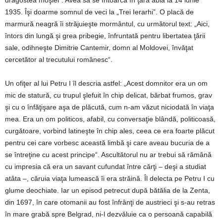
dragostea moşiei“. Avea să se întoarcă în ţară abia la 14 iunie
1935. Îşi doarme somnul de veci la „Trei Ierarhi”. O placă de
marmură neagră îi străjuieşte mormântul, cu următorul text: „Aici,
întors din lungă şi grea pribegie, înfruntată pentru libertatea ţării
sale, odihneşte Dimitrie Cantemir, domn al Moldovei, învăţat
cercetător al trecutului românesc“.
Un ofiţer al lui Petru I îl descria astfel: „Acest domnitor era un om
mic de statură, cu trupul şlefuit în chip delicat, bărbat frumos, grav
şi cu o înfăţişare aşa de plăcută, cum n-am văzut niciodată în viaţa
mea. Era un om politicos, afabil, cu conversaţie blândă, politicoasă,
curgătoare, vorbind latineşte în chip ales, ceea ce era foarte plăcut
pentru cei care vorbesc această limbă şi care aveau bucuria de a
se întreţine cu acest principe“. Ascultătorul nu ar trebui să rămână
cu impresia că era un savant cufundat între cărţi – deşi a studiat
atâta –, căruia viaţa lumească îi era străină. Îl delecta pe Petru I cu
glume deochiate. Iar un episod petrecut după bătălia de la Zenta,
din 1697, în care otomanii au fost înfrânţi de austrieci şi s-au retras
în mare grabă spre Belgrad, ni-l dezvăluie ca o persoană capabilă