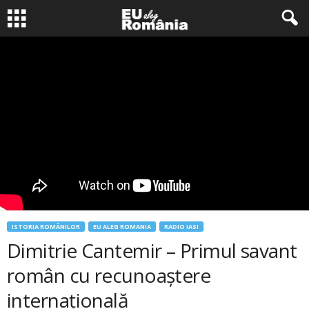
ISTORIA ROMÂNILOR
EU ALEG ROMANIA
RADIO IASI
Dimitrie Cantemir – Primul savant
român cu recunoaştere
internaţională