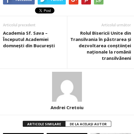
Articolul precedent
Articolul următor
Academia Sf. Sava –
Rolul Bisericii Unite din
Începutul Academiei
Transilvania în păstrarea şi
domneşti din Bucureşti
dezvoltarea conştiinţei
naţionale la românii
transilvăneni
Andrei Cretoiu
ARTICOLE SIMILARE
DE LA ACELAȘI AUTOR