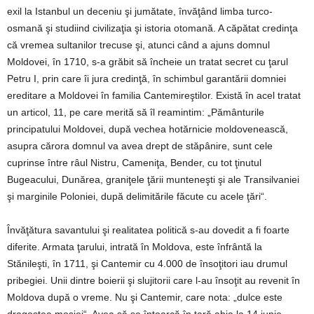
exil la Istanbul un deceniu şi jumătate, învăţând limba turco-
osmană şi studiind civilizaţia şi istoria otomană. A căpătat credinţa
că vremea sultanilor trecuse şi, atunci când a ajuns domnul
Moldovei, în 1710, s-a grăbit să încheie un tratat secret cu ţarul
Petru I, prin care îi jura credinţă, în schimbul garantării domniei
ereditare a Moldovei în familia Cantemireştilor. Există în acel tratat
un articol, 11, pe care merită să îl reamintim: „Pământurile
principatului Moldovei, după vechea hotărnicie moldovenească,
asupra cărora domnul va avea drept de stăpânire, sunt cele
cuprinse între râul Nistru, Cameniţa, Bender, cu tot ţinutul
Bugeacului, Dunărea, graniţele ţării munteneşti şi ale Transilvaniei
şi marginile Poloniei, după delimitările făcute cu acele ţări“.
Învăţătura savantului şi realitatea politică s-au dovedit a fi foarte
diferite. Armata ţarului, intrată în Moldova, este înfrântă la
Stănileşti, în 1711, şi Cantemir cu 4.000 de însoţitori iau drumul
pribegiei. Unii dintre boierii şi slujitorii care l-au însoţit au revenit în
Moldova după o vreme. Nu şi Cantemir, care nota: „dulce este