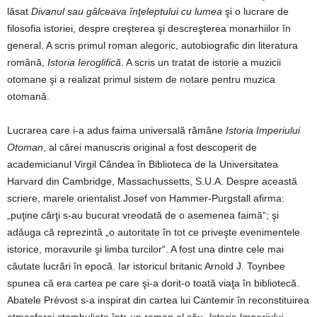
lăsat
Divanul sau gâlceava înţeleptului cu lumea
şi o lucrare de
filosofia istoriei, despre creşterea şi descreşterea monarhiilor în
general. A scris primul roman alegoric, autobiografic din literatura
română,
Istoria Ieroglifică
. A scris un tratat de istorie a muzicii
otomane şi a realizat primul sistem de notare pentru muzica
otomană.
Lucrarea care i-a adus faima universală rămâne
Istoria Imperiului
Otoman
, al cărei manuscris original a fost descoperit de
academicianul Virgil Cândea în Biblioteca de la Universitatea
Harvard din Cambridge, Massachussetts, S.U.A. Despre această
scriere, marele orientalist Josef von Hammer-Purgstall afirma:
„puţine cărţi s-au bucurat vreodată de o asemenea faimă“; şi
adăuga că reprezintă „o autoritate în tot ce priveşte evenimentele
istorice, moravurile şi limba turcilor“. A fost una dintre cele mai
căutate lucrări în epocă. Iar istoricul britanic Arnold J. Toynbee
spunea că era cartea pe care şi-a dorit-o toată viaţa în bibliotecă.
Abatele Prévost s-a inspirat din cartea lui Cantemir în reconstituirea