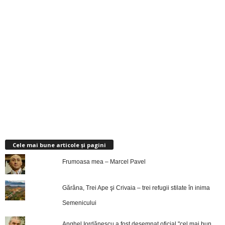
Cele mai bune articole și pagini
Frumoasa mea – Marcel Pavel
Gărâna, Trei Ape şi Crivaia – trei refugii stilate în inima
Semenicului
Anghel Iordănescu a fost desemnat oficial "cel mai bun