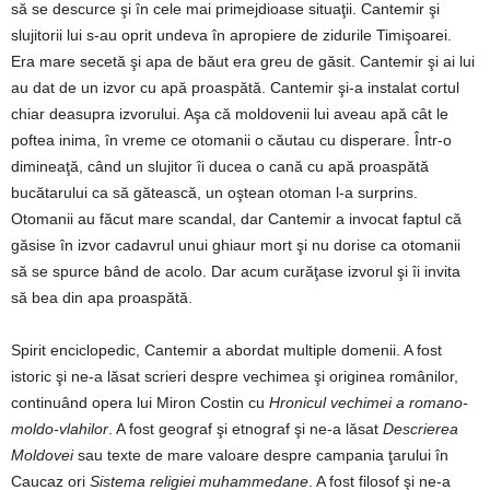
să se descurce şi în cele mai primejdioase situaţii. Cantemir şi
slujitorii lui s-au oprit undeva în apropiere de zidurile Timişoarei.
Era mare secetă şi apa de băut era greu de găsit. Cantemir şi ai lui
au dat de un izvor cu apă proaspătă. Cantemir şi-a instalat cortul
chiar deasupra izvorului. Aşa că moldovenii lui aveau apă cât le
poftea inima, în vreme ce otomanii o căutau cu disperare. Într-o
dimineaţă, când un slujitor îi ducea o cană cu apă proaspătă
bucătarului ca să gătească, un oştean otoman l-a surprins.
Otomanii au făcut mare scandal, dar Cantemir a invocat faptul că
găsise în izvor cadavrul unui ghiaur mort şi nu dorise ca otomanii
să se spurce bând de acolo. Dar acum curăţase izvorul şi îi invita
să bea din apa proaspătă.
Spirit enciclopedic, Cantemir a abordat multiple domenii. A fost
istoric şi ne-a lăsat scrieri despre vechimea şi originea românilor,
continuând opera lui Miron Costin cu
Hronicul vechimei a romano-
moldo-vlahilor
. A fost geograf şi etnograf şi ne-a lăsat
Descrierea
Moldovei
sau texte de mare valoare despre campania ţarului în
Caucaz ori
Sistema religiei muhammedane
. A fost filosof şi ne-a