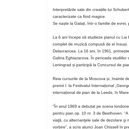
Interpretările sale din creațiile lui Sch
caracterizate ca fiind magice.
Se naște la Galați, într-o familie de evrei,
La 6 ani începe să studieze pianul cu Lia
complet de muzică compusă de el însuși. C
Delavrancea. La 16 ani, în 1961, primeșt
Galina Eghiazarova. În perioada studiilor
Leningrad și participă la Concursul de pia
Reia cursurile de la Moscova și, înainte d
premii I: la Festivalul Internațional „Georg
internațional de pian de la Leeds, în Mare
“În anul 1969 a debutat pe scena londone
pentru pian op. 10 nr. 3 de Beethoven. “
viaţă, cu alternanţele sale de dezolare şi
vorbire”, a scris atunci Joan Chissell în p