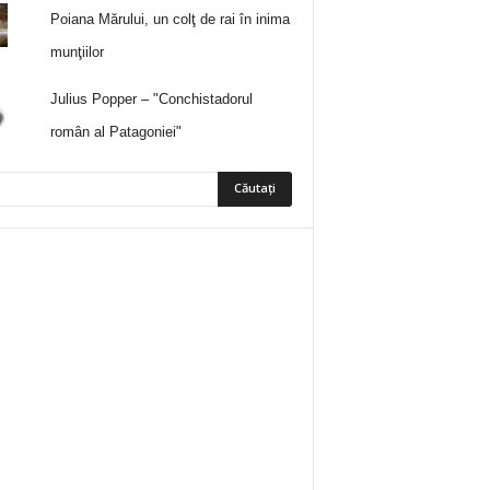
Poiana Mărului, un colţ de rai în inima
munţiilor
Julius Popper – "Conchistadorul
român al Patagoniei"
5
Fani
ÎMI PLACE
0
Abonați
ABONAȚI-VĂ