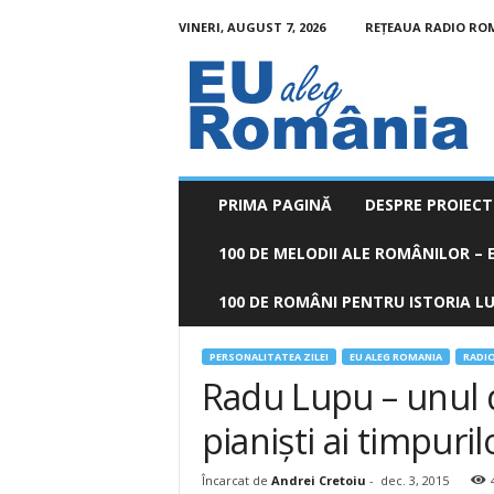
VINERI, AUGUST 7, 2026
REȚEAUA RADIO RO
EU
aleg
România
PRIMA PAGINĂ
DESPRE PROIECT
100 DE MELODII ALE ROMÂNILOR – E
100 DE ROMÂNI PENTRU ISTORIA LUM
PERSONALITATEA ZILEI
EU ALEG ROMANIA
RADI
Radu Lupu – unul d
pianiști ai timpuri
Încarcat de
Andrei Cretoiu
-
dec. 3, 2015