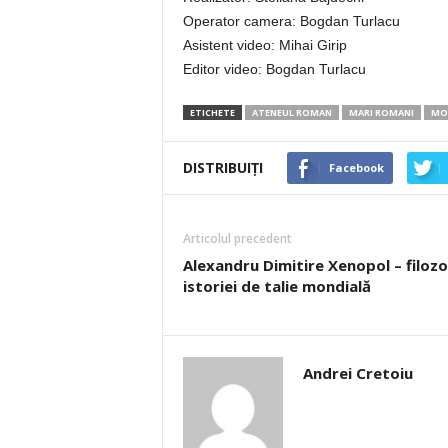
Operator camera: Bogdan Turlacu
Asistent video: Mihai Girip
Editor video: Bogdan Turlacu
ETICHETE
ATENEUL ROMAN
MARI ROMANI
MO
DISTRIBUIȚI
Facebook
Articolul precedent
Alexandru Dimitire Xenopol – filozo
istoriei de talie mondială
Andrei Cretoiu