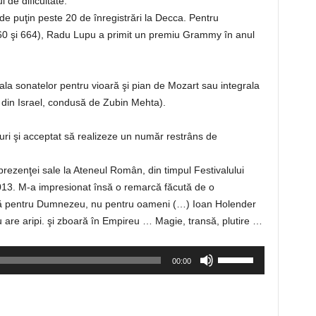
 de dificultate.”
de puţin peste 20 de înregistrări la Decca. Pentru
960 şi 664), Radu Lupu a primit un premiu Grammy în anul
grala sonatelor pentru vioară şi pian de Mozart sau integrala
 din Israel, condusă de Zubin Mehta).
viuri şi acceptat să realizeze un număr restrâns de
prezenţei sale la Ateneul Român, din timpul Festivalului
013. M-a impresionat însă o remarcă făcută de o
ntă pentru Dumnezeu, nu pentru oameni (…) Ioan Holender
u are aripi. şi zboară în Empireu … Magie, transă, plutire …
Folosește
00:00
tastele
săgeată
sus/jos