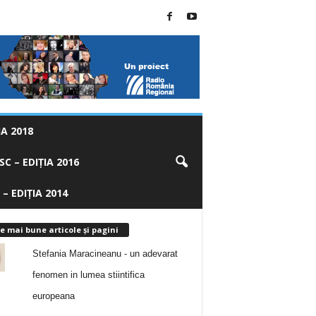
A 2018
C – EDIȚIA 2016
 – EDIȚIA 2014
e mai bune articole și pagini
Stefania Maracineanu - un adevarat
fenomen in lumea stiintifica
europeana