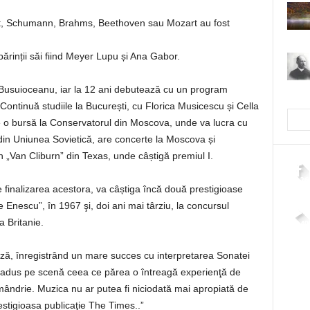
ubert, Schumann, Brahms, Beethoven sau Mozart au fost
 părinții săi fiind Meyer Lupu și Ana Gabor.
 Busuioceanu, iar la 12 ani debutează cu un program
ontinuă studiile la București, cu Florica Musicescu și Cella
e o bursă la Conservatorul din Moscova, unde va lucra cu
 din Uniunea Sovietică, are concerte la Moscova și
n „Van Cliburn” din Texas, unde câștigă premiul I.
2,26
e finalizarea acestora, va câștiga încă două prestigioase
e Enescu”, în 1967 şi, doi ani mai târziu, la concursul
a Britanie.
4,40
ză, înregistrând un mare succes cu interpretarea Sonatei
A adus pe scenă ceea ce părea o întreagă experienţă de
 mândrie. Muzica nu ar putea fi niciodată mai apropiată de
restigioasa publicaţie The Times..”