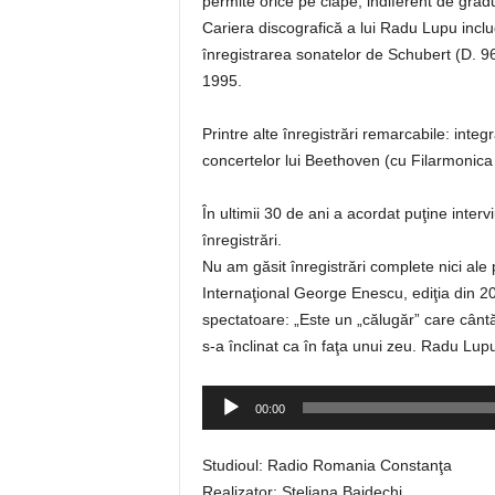
permite orice pe clape, indiferent de gradul
Cariera discografică a lui Radu Lupu inclu
înregistrarea sonatelor de Schubert (D. 
1995.
Printre alte înregistrări remarcabile: inte
concertelor lui Beethoven (cu Filarmonica
În ultimii 30 de ani a acordat puţine inter
înregistrări.
Nu am găsit înregistrări complete nici ale 
Internaţional George Enescu, ediţia din 2
spectatoare: „Este un „călugăr” care câ
s-a înclinat ca în faţa unui zeu. Radu Lup
Player
00:00
audio
Studioul: Radio Romania Constanţa
Realizator: Steliana Bajdechi