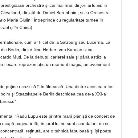
restigioase orchestre și cei mai mari dirijori ai lumii: în
Cleveland, dirijată de Daniel Barenboim, și cu Orchestra
lo Maria Giulini. Întreprinde cu regularitate turnee în
srael și în China).
 internationale, cum ar fi cel de la Salzburg sau Lucerna. La
in Berlin, dirijor fiind Herbert von Karajan si cu
cardo Muti. De la debutul carierei sale şi până astăzi a
e din fiecare reprezentaţie un moment magic, un eveniment
e puţine ocazii să îl întâlnească. Una dintre acestea a fost
nboim şi Staatskapelle Berlin deschidea cea de-a XXI-a
 Enescu” .
omenta: “Radu Lupu este printre marii pianişti de concert de
 ocupă pagina întâi, în jurul lui nu sunt scandaluri, nu se
oncentrată, reţinută, are o tehnică fabuloasă şi îşi poate