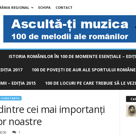
MÂNIA REGIONAL
ECHIPA
CONTACT
ISTORIA ROMÂNILOR ÎN 100 DE MOMENTE ESENŢIALE – EDIŢI
DIȚIA 2017
100 DE POVEŞTI DE AUR ALE SPORTULUI ROMÂNES
II – EDIȚIA 2015
100 DE LOCURI PE CARE TREBUIE SĂ LE VEZI
O CONSTANTA
Cel
intre cei mai importanți
lor noastre
4250
1