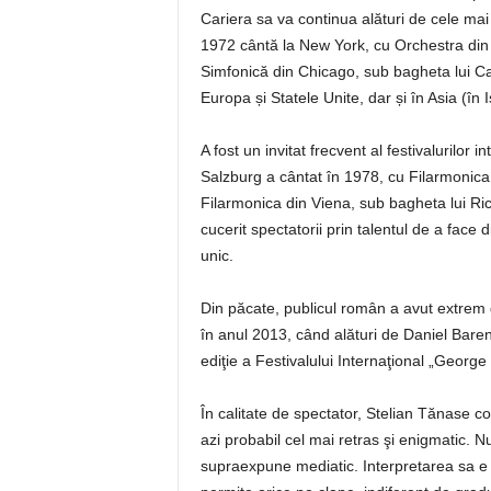
Cariera sa va continua alături de cele mai p
1972 cântă la New York, cu Orchestra din 
Simfonică din Chicago, sub bagheta lui Car
Europa și Statele Unite, dar și în Asia (în I
A fost un invitat frecvent al festivalurilor
Salzburg a cântat în 1978, cu Filarmonica d
Filarmonica din Viena, sub bagheta lui Ric
cucerit spectatorii prin talentul de a fac
unic.
Din păcate, publicul român a avut extrem d
în anul 2013, când alături de Daniel Bare
ediţie a Festivalului Internaţional „George
În calitate de spectator, Stelian Tănase c
azi probabil cel mai retras şi enigmatic. Nu
supraexpune mediatic. Interpretarea sa e c