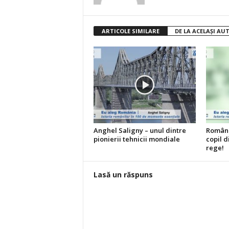
ARTICOLE SIMILARE
DE LA ACELAȘI AU
Anghel Saligny – unul dintre
Români
pionierii tehnicii mondiale
copil 
rege!
Lasă un răspuns