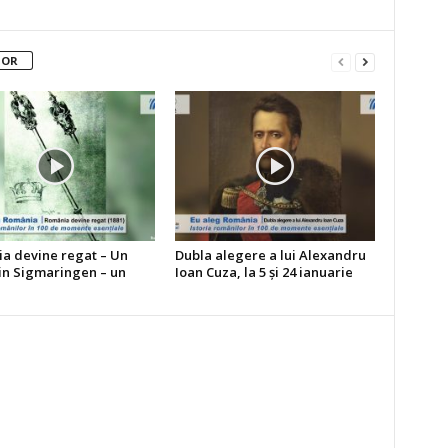
TOR
a devine regat – Un
Dubla alegere a lui Alexandru
din Sigmaringen – un
Ioan Cuza, la 5 şi 24 ianuarie