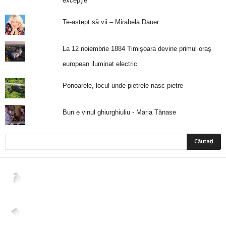
excepție
Te-aștept să vii – Mirabela Dauer
La 12 noiembrie 1884 Timişoara devine primul oraş
european iluminat electric
Ponoarele, locul unde pietrele nasc pietre
Bun e vinul ghiurghiuliu - Maria Tănase
2,265
Fani
ÎMI PLACE
4,400
Abonați
ABONAȚI-VĂ