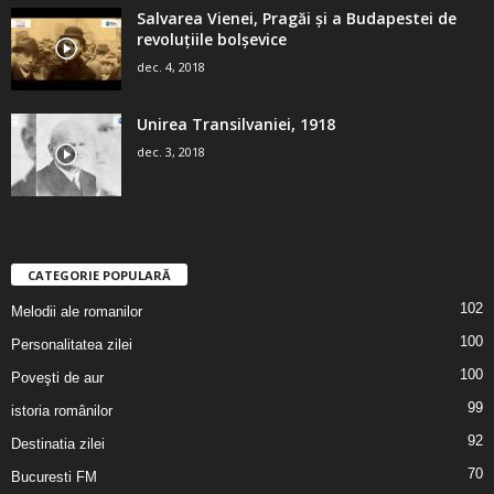
Salvarea Vienei, Pragăi şi a Budapestei de
revoluţiile bolşevice
dec. 4, 2018
Unirea Transilvaniei, 1918
dec. 3, 2018
CATEGORIE POPULARĂ
102
Melodii ale romanilor
100
Personalitatea zilei
100
Poveşti de aur
99
istoria românilor
92
Destinatia zilei
70
Bucuresti FM