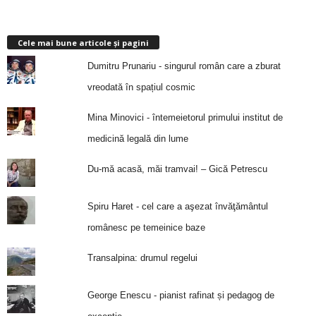
Cele mai bune articole și pagini
Dumitru Prunariu - singurul român care a zburat
vreodată în spațiul cosmic
Mina Minovici - întemeietorul primului institut de
medicină legală din lume
Du-mă acasă, măi tramvai! – Gică Petrescu
Spiru Haret - cel care a aşezat învăţământul
românesc pe temeinice baze
Transalpina: drumul regelui
George Enescu - pianist rafinat și pedagog de