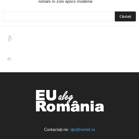
români în zorii epocii moderne
2,265
Fani
ÎMI PLACE
4,400
Abonați
ABONAȚI-VĂ
Contactați-ne:
dpr@rornet.ro