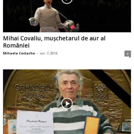
Mihai Covaliu, muşchetarul de aur al
României
Mihaela Costache
-
iun. 7, 2016
0