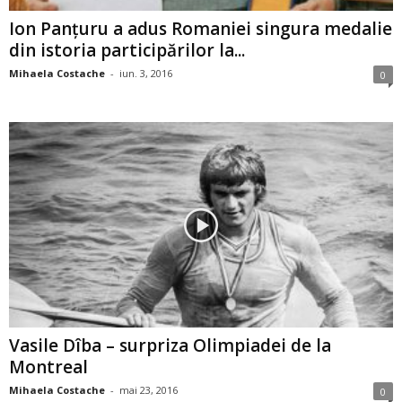
Ion Panțuru a adus Romaniei singura medalie
din istoria participărilor la...
Mihaela Costache
-
iun. 3, 2016
0
Vasile Dîba – surpriza Olimpiadei de la
Montreal
Mihaela Costache
-
mai 23, 2016
0