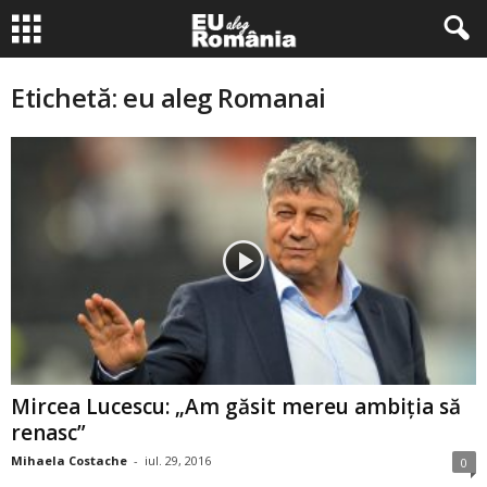
Etichetă: eu aleg Romanai
Mircea Lucescu: „Am găsit mereu ambiţia să
renasc”
Mihaela Costache
-
iul. 29, 2016
0