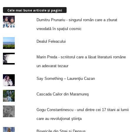
Cele mai bune articole și pagini
Dumitru Prunariu - singurul român care a zburat
vreodată în spațiul cosmic
Dealul Feleacului
Marin Preda - scriitorul care a lăsat literaturii române
un adevarat tezaur
Say Something – Laurenţiu Cazan
Cascada Cailor din Maramureş
Gogu Constantinescu - unul dintre cei 17 titani ai lumii
care au revoluţionat ştiinţa
Bisericile din Strei și Densuș