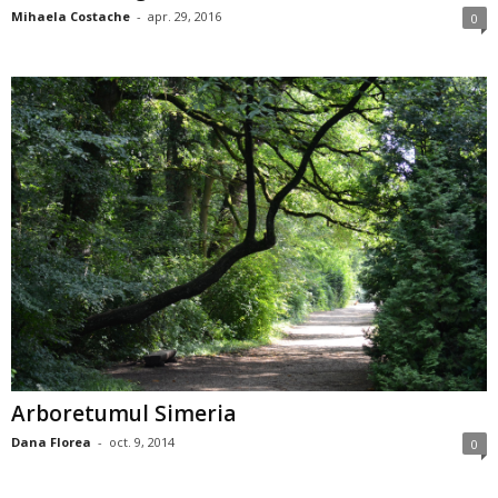
Mihaela Costache
-
apr. 29, 2016
0
Arboretumul Simeria
Dana Florea
-
oct. 9, 2014
0