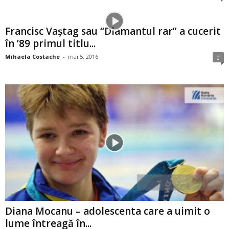
Francisc Vaştag sau “Diamantul rar” a cucerit
în ’89 primul titlu...
Mihaela Costache
-
mai 5, 2016
0
Diana Mocanu – adolescenta care a uimit o
lume întreagă în...