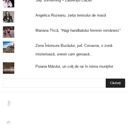
Say Something – Laurenţiu Cazan
Angelica Rozeanu, zeița tenisului de masă
Mariana Tîrcă, “Hagi handbalului feminin românesc”
Zona Întorsura Buzăului, jud. Covasna, o zonă
misterioasă, uneori cam geroasă...
Poiana Mărului, un colţ de rai în inima munţiilor
2,265
Fani
ÎMI PLACE
4,400
Abonați