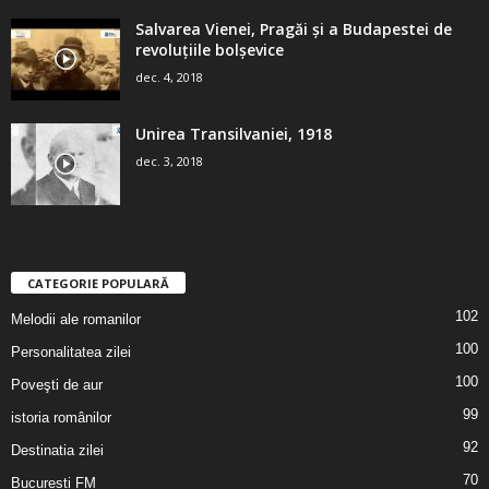
Salvarea Vienei, Pragăi şi a Budapestei de
revoluţiile bolşevice
dec. 4, 2018
Unirea Transilvaniei, 1918
dec. 3, 2018
CATEGORIE POPULARĂ
102
Melodii ale romanilor
100
Personalitatea zilei
100
Poveşti de aur
99
istoria românilor
92
Destinatia zilei
70
Bucuresti FM