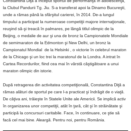
Constantina Diţă a început sportul de performanţă în adolescenţă,
la Clubul Pandurii Tg. Jiu. S-a transferat apoi la Dinamo Bucureşti,
unde a rămas până la sfârşitul carierei, în 2014. De-a lungul
timpului a participat la numeroase competiţii majore internaţionale,
reuşind să-şi treacă în palmares, pe lângă titlul olimpic de la
Beijing, o medalie de aur şi una de bronz la Campionatele Mondiale
de semimaraton de la Edmonton şi New Delhi, un bronz la
Campionatul Mondial de la Helsinki , o victorie în celebrul maraton
de la Chicago şi un loc trei la maratonul de la Londra. A intrat în
Cartea Recordurilor, fiind cea mai în vârstă câştigătoare a unui
maraton olimpic din istorie.
După retragerea din activitatea competiţională, Constantina Diţă a
rămas alături de sportul pe care l-a practicat şi îndrăgit de o viaţă.
De câţiva ani, trăieşte în Statele Unite ale Americii. Se implică activ
în organizarea unor competiţii, atât în ţară, cât şi în străinătate şi
participă la concursuri caritabile. Face, în continuare, ce ştie să
facă cel mai bine. Aleargă. Pentru noi, pentru România.