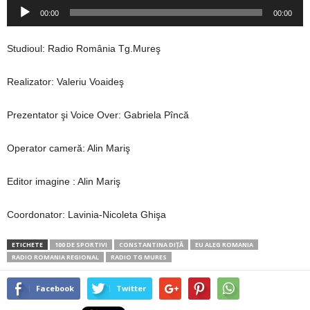
Player
00:00
00:00
audio
Studioul: Radio România Tg.Mureş
Realizator: Valeriu Voaideş
Prezentator şi Voice Over: Gabriela Pîncă
Operator cameră: Alin Mariş
Editor imagine : Alin Mariş
Coordonator: Lavinia-Nicoleta Ghişa
ETICHETE
100 DE SPORTIVI
CONSTANTINA DIŢĂ
EU ALEG ROMANIA
RADIO ROMANIA REGIONAL
RADIO TG MURES
Facebook
Twitter