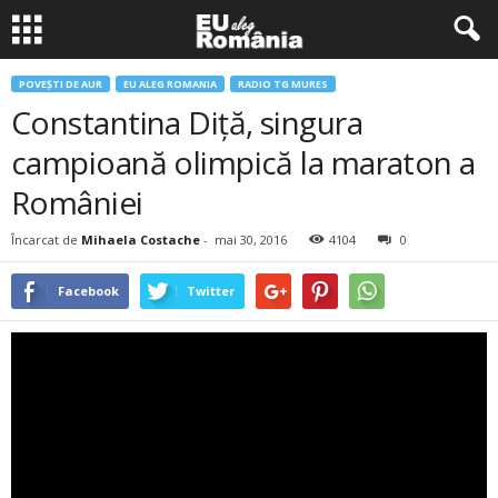
POVEŞTI DE AUR
EU ALEG ROMANIA
RADIO TG MURES
Constantina Diţă, singura
campioană olimpică la maraton a
României
Încarcat de
Mihaela Costache
-
mai 30, 2016
4104
0
Facebook
Twitter