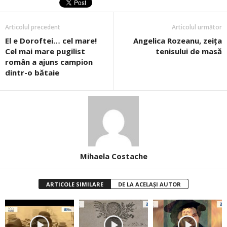
Articolul precedent
Articolul următor
El e Doroftei… cel mare!
Angelica Rozeanu, zeița
Cel mai mare pugilist
tenisului de masă
român a ajuns campion
dintr-o bătaie
Mihaela Costache
ARTICOLE SIMILARE
DE LA ACELAȘI AUTOR