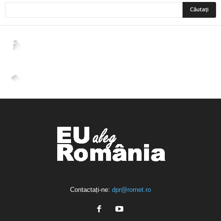
2,265
Fani
ÎMI PLACE
4,400
Abonați
ABONAȚI-VĂ
Contactați-ne:
dpr@rornet.ro