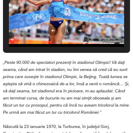
„Peste 90.000 de spectatori prezenţi în stadionul Olimpic! Vă daţi
seama, când am intrat în stadion, nu îmi venea să cred că eu sunt
prima care soseşte în stadionul Olimpic, la Beijing. Toată lumea se
aştepta să vină o chinezoaică de-a lor, însă a venit o româncă… Şi,
vă daţi seama, tot stadionul era în picioare, m-au aplaudat. Când
am terminat cursa, de bucurie nu am mai simţit oboseala şi am
făcut un tur cu prosopul, pentru că încă nu aveam tricolorul la mine.
Pe urmă am mai făcut un tur cu tricolorul României.
”
Născută la 23 ianuarie 1970, la Turburea, în judeţul Gorj,