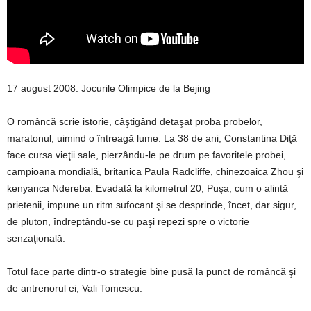
17 august 2008. Jocurile Olimpice de la Bejing
O româncă scrie istorie, câştigând detaşat proba probelor,
maratonul, uimind o întreagă lume. La 38 de ani, Constantina Diţă
face cursa vieţii sale, pierzându-le pe drum pe favoritele probei,
campioana mondială, britanica Paula Radcliffe, chinezoaica Zhou şi
kenyanca Ndereba. Evadată la kilometrul 20, Puşa, cum o alintă
prietenii, impune un ritm sufocant şi se desprinde, încet, dar sigur,
de pluton, îndreptându-se cu paşi repezi spre o victorie
senzaţională.
Totul face parte dintr-o strategie bine pusă la punct de româncă şi
de antrenorul ei, Vali Tomescu: