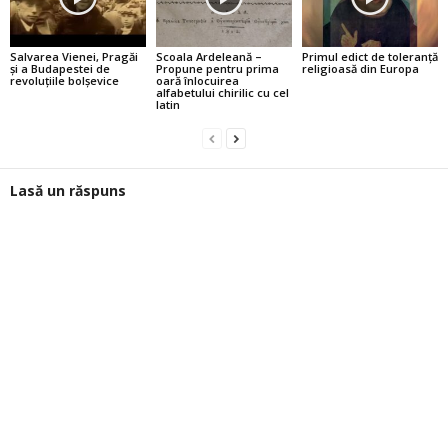
Salvarea Vienei, Pragăi
Scoala Ardeleană –
Primul edict de toleranţă
şi a Budapestei de
Propune pentru prima
religioasă din Europa
revoluţiile bolşevice
oară înlocuirea
alfabetului chirilic cu cel
latin
Lasă un răspuns