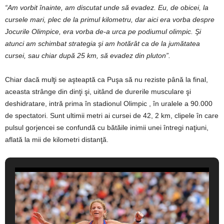
“Am vorbit
înainte, am discutat unde să evadez. Eu, de obicei, la
cursele mari, plec de la primul kilometru, dar aici era vorba despre
Jocurile Olimpice, era vorba de-a urca pe podiumul olimpic. Şi
atunci am schimbat strategia şi am hotărât ca de la jumătatea
cursei, sau chiar după 25 km, să evadez din pluton
”
.
Chiar dacă mulţi se aşteaptă ca Puşa să nu reziste până la final,
aceasta strânge din dinţi şi, uitând de durerile musculare şi
deshidratare, intră prima în stadionul Olimpic , în uralele a 90.000
de spectatori. Sunt ultimii metri ai cursei de 42, 2 km, clipele în care
pulsul gorjencei se confundă cu bătăile inimii unei întregi naţiuni,
aflată la mii de kilometri distanţă.