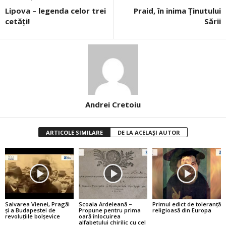
Lipova – legenda celor trei
Praid, în inima Ținutului
cetăți!
Sării
Andrei Cretoiu
ARTICOLE SIMILARE
DE LA ACELAȘI AUTOR
Salvarea Vienei, Pragăi
Scoala Ardeleană –
Primul edict de toleranţă
şi a Budapestei de
Propune pentru prima
religioasă din Europa
revoluţiile bolşevice
oară înlocuirea
alfabetului chirilic cu cel