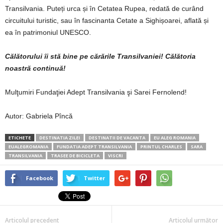
Transilvania. Puteți urca și în Cetatea Rupea, redată de curând
circuitului turistic, sau în fascinanta Cetate a Sighișoarei, aflată și
ea în patrimoniul UNESCO.
Călătorului îi stă bine pe cărările Transilvaniei! Călătoria
noastră continuă!
Mulţumiri Fundaţiei Adept Transilvania şi Sarei Fernolend!
Autor: Gabriela Pîncă
ETICHETE
DESTINATIA ZILEI
DESTINATII DE VACANTA
EU ALEG ROMANIA
EUALEGROMANIA
FUNDATIA ADEPT TRANSILVANIA
PRINTUL CHARLES
SARA
TRANSILVANIA
TRASEE DE BICICLETA
VISCRI
Facebook
Twitter
Articolul precedent
Articolul următor