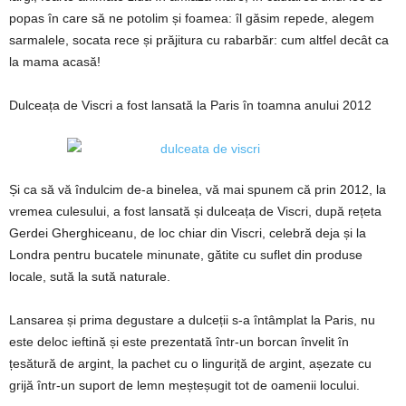
popas în care să ne potolim și foamea: îl găsim repede, alegem
sarmalele, socata rece și prăjitura cu rabarbăr: cum altfel decât ca
la mama acasă!
Dulceața de Viscri a fost lansată la Paris în toamna anului 2012
Și ca să vă îndulcim de-a binelea, vă mai spunem că prin 2012, la
vremea culesului, a fost lansată și dulceața de Viscri, după rețeta
Gerdei Gherghiceanu, de loc chiar din Viscri, celebră deja și la
Londra pentru bucatele minunate, gătite cu suflet din produse
locale, sută la sută naturale.
Lansarea și prima degustare a dulceții s-a întâmplat la Paris, nu
este deloc ieftină și este prezentată într-un borcan învelit în
țesătură de argint, la pachet cu o linguriță de argint, așezate cu
grijă într-un suport de lemn meșteșugit tot de oamenii locului.