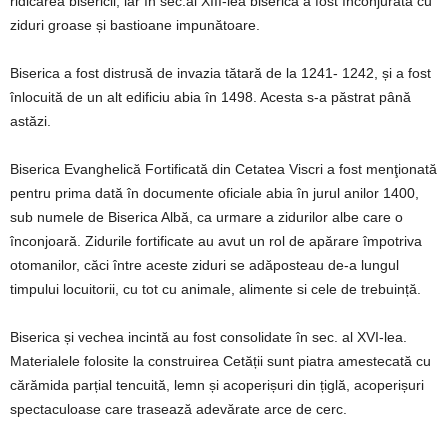
ridicarea bisericii, iar în sec.al XIII-lea biserica a fost înconjurată cu
ziduri groase și bastioane impunătoare.
Biserica a fost distrusă de invazia tătară de la 1241- 1242, și a fost
înlocuită de un alt edificiu abia în 1498. Acesta s-a păstrat până
astăzi.
Biserica Evanghelică Fortificată din Cetatea Viscri a fost menţionată
pentru prima dată în documente oficiale abia în jurul anilor 1400,
sub numele de Biserica Albă, ca urmare a zidurilor albe care o
înconjoară. Zidurile fortificate au avut un rol de apărare împotriva
otomanilor, căci între aceste ziduri se adăposteau de-a lungul
timpului locuitorii, cu tot cu animale, alimente si cele de trebuință.
Biserica și vechea incintă au fost consolidate în sec. al XVI-lea.
Materialele folosite la construirea Cetății sunt piatra amestecată cu
cărămida parțial tencuită, lemn și acoperișuri din țiglă, acoperișuri
spectaculoase care trasează adevărate arce de cerc.