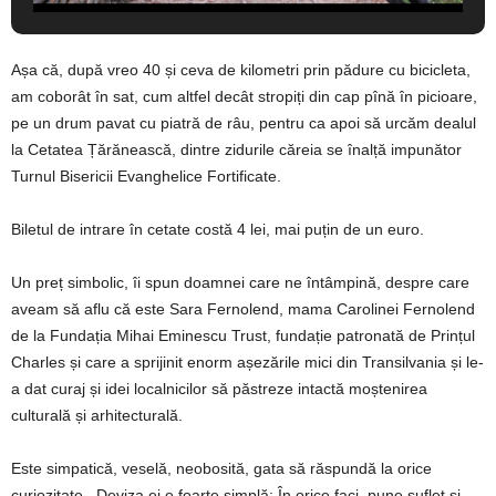
Așa că, după vreo 40 și ceva de kilometri prin pădure cu bicicleta,
am coborât în sat, cum altfel decât stropiți din cap pînă în picioare,
pe un drum pavat cu piatră de râu, pentru ca apoi să urcăm dealul
la Cetatea Țărănească, dintre zidurile căreia se înalță impunător
Turnul Bisericii Evanghelice Fortificate.
Biletul de intrare în cetate costă 4 lei, mai puțin de un euro.
Un preț simbolic, îi spun doamnei care ne întâmpină, despre care
aveam să aflu că este Sara Fernolend, mama Carolinei Fernolend
de la Fundația Mihai Eminescu Trust, fundație patronată de Prințul
Charles și care a sprijinit enorm așezările mici din Transilvania și le-
a dat curaj și idei localnicilor să păstreze intactă moștenirea
culturală și arhitecturală.
Este simpatică, veselă, neobosită, gata să răspundă la orice
curiozitate. Deviza ei e foarte simplă: În orice faci, pune suflet şi