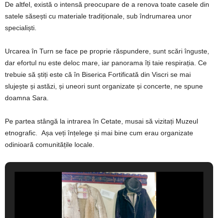
De altfel, există o intensă preocupare de a renova toate casele din
satele săsești cu materiale tradiționale, sub îndrumarea unor
specialiști.
Urcarea în Turn se face pe proprie răspundere, sunt scări înguste,
dar efortul nu este deloc mare, iar panorama îți taie respirația. Ce
trebuie să știți este că în Biserica Fortificată din Viscri se mai
slujește și astăzi, și uneori sunt organizate și concerte, ne spune
doamna Sara.
Pe partea stângă la intrarea în Cetate, musai să vizitați Muzeul
etnografic. Așa veți înțelege și mai bine cum erau organizate
odinioară comunitățile locale.