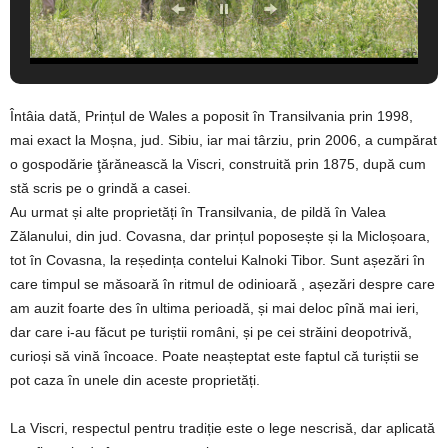
Întâia dată, Prințul de Wales a poposit în Transilvania prin 1998,
mai exact la Moșna, jud. Sibiu, iar mai târziu, prin 2006, a cumpărat
o gospodărie ţărănească la Viscri, construită prin 1875, după cum
stă scris pe o grindă a casei.
Au urmat și alte proprietăți în Transilvania, de pildă în Valea
Zălanului, din jud. Covasna, dar prințul poposește și la Micloșoara,
tot în Covasna, la reședința contelui Kalnoki Tibor. Sunt așezări în
care timpul se măsoară în ritmul de odinioară , așezări despre care
am auzit foarte des în ultima perioadă, și mai deloc pînă mai ieri,
dar care i-au făcut pe turiștii români, și pe cei străini deopotrivă,
curioși să vină încoace. Poate neașteptat este faptul că turiștii se
pot caza în unele din aceste proprietăți.
La Viscri, respectul pentru tradiție este o lege nescrisă, dar aplicată