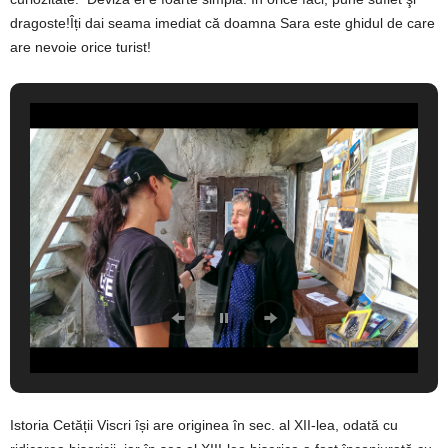
dragoste!Îți dai seama imediat că doamna Sara este ghidul de care
are nevoie orice turist!
Istoria Cetății Viscri își are originea în sec. al XII-lea, odată cu