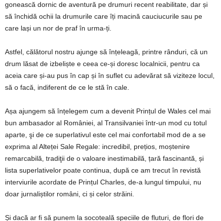
gonească dornic de aventură pe drumuri recent reabilitate, dar și
să închidă ochii la drumurile care îți macină cauciucurile sau pe
care lași un nor de praf în urma-ți.
Astfel, călătorul nostru ajunge să înțeleagă, printre rânduri, că un
drum lăsat de izbeliște e ceea ce-și doresc localnicii, pentru ca
aceia care și-au pus în cap și în suflet cu adevărat să viziteze locul,
să o facă, indiferent de ce le stă în cale.
Așa ajungem să înțelegem cum a devenit Prințul de Wales cel mai
bun ambasador al României, al Transilvaniei într-un mod cu totul
aparte, şi de ce superlativul este cel mai confortabil mod de a se
exprima al Alteței Sale Regale: incredibil, prețios, moștenire
remarcabilă, tradiţii de o valoare inestimabilă, țară fascinantă, și
lista superlativelor poate continua, după ce am trecut în revistă
interviurile acordate de Prințul Charles, de-a lungul timpului, nu
doar jurnaliștilor români, ci și celor străini.
Și dacă ar fi să punem la socoteală speciile de fluturi, de flori de