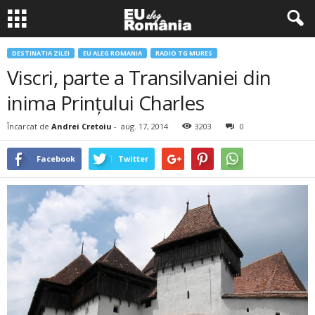
DESTINATIA ZILEI
EU ALEG ROMANIA
RADIO TG MURES
Viscri, parte a Transilvaniei din
inima Prințului Charles
Încarcat de
Andrei Cretoiu
-
aug. 17, 2014
3203
0
Facebook
Twitter