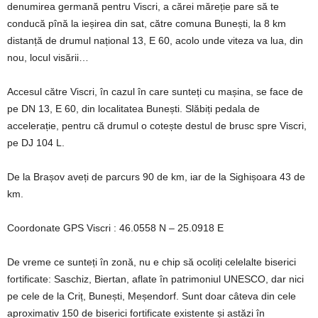
denumirea germană pentru Viscri, a cărei măreție pare să te
conducă pînă la ieșirea din sat, către comuna Bunești, la 8 km
distanță de drumul național 13, E 60, acolo unde viteza va lua, din
nou, locul visării…
Accesul către Viscri, în cazul în care sunteți cu mașina, se face de
pe DN 13, E 60, din localitatea Bunești. Slăbiți pedala de
accelerație, pentru că drumul o cotește destul de brusc spre Viscri,
pe DJ 104 L.
De la Brașov aveți de parcurs 90 de km, iar de la Sighișoara 43 de
km.
Coordonate GPS Viscri : 46.0558 N – 25.0918 E
De vreme ce sunteți în zonă, nu e chip să ocoliți celelalte biserici
fortificate: Saschiz, Biertan, aflate în patrimoniul UNESCO, dar nici
pe cele de la Criț, Bunești, Meșendorf. Sunt doar câteva din cele
aproximativ 150 de biserici fortificate existente și astăzi în