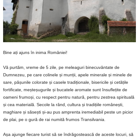
Bine ați ajuns în inima României!
Vă purtăm, vreme de 5 zile, pe meleaguri binecuvântate de
Dumnezeu, pe care colinele și munții, apele minerale și minele de
sare, pășunile colorate și casele tradiționale, bisericile și cetățile
fortificate, meșteșugurile și bucatele aromate sunt însuflețite de
oameni frumoși, cu respect pentru natură, pentru zestrea spirituală
și cea materială. Secole la rând, cultura și tradițiile românești,
maghiare și săsești și-au pus amprenta iremediabil peste un picior
de plai, pe o gură de rai numită frumos Transilvania.
Așa ajunge fiecare turist să se îndrăgostească de aceste locuri, să