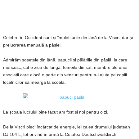
Celebre în Occident sunt și împletiturile din lână de la Viscri, dar și
prelucrarea manuală a pâslei.
Admirăm șosetele din lână, papucii și pălăriile din pâslă, la care
muncesc, cât e ziua de lungă, femeile din sat, membre ale unei
asociații care alocă o parte din venituri pentru a-i ajuta pe copiii
localnicilor să meargă la școală.
La școala lucrului bine făcut am fost și noi pentru o zi.
De la Viscri pleci încărcat de energie, iei calea drumului județean
DJ 104 L, tot privind în urmă la Cetatea Deutschweißkirch,