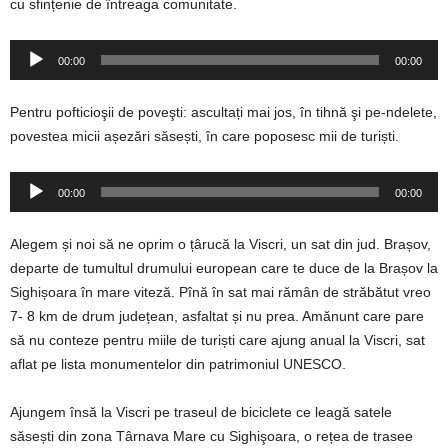
cu sfințenie de întreaga comunitate.
Player
00:00
00:00
audio
Pentru pofticioşii de poveşti: ascultați mai jos, în tihnă şi pe-ndelete,
povestea micii așezări săsești, în care poposesc mii de turiști.
Player
00:00
00:00
audio
Alegem și noi să ne oprim o țârucă la Viscri, un sat din jud. Brașov,
departe de tumultul drumului european care te duce de la Brașov la
Sighișoara în mare viteză. Pînă în sat mai rămân de străbătut vreo
7- 8 km de drum județean, asfaltat și nu prea. Amănunt care pare
să nu conteze pentru miile de turiști care ajung anual la Viscri, sat
aflat pe lista monumentelor din patrimoniul UNESCO.
Ajungem însă la Viscri pe traseul de biciclete ce leagă satele
săsești din zona Târnava Mare cu Sighişoara, o rețea de trasee