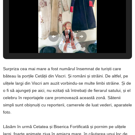
Surpriza cea mai mare a fost numărul însemnat de turiști care
băteau la porțile Cetății din Viscri. Și români și străini. De altfel, pe
ulițele largi din Viscri am auzit vorbindu-se multe limbi străine. Și de
o fi să ajungeți pe aici, nu ezitați să întrebați de fierarul satului, și el
celebru în reportajele care promovează această zonă. Sătenii
simpli sunt obișnuiți cu reporterii, camerele de luat vederi, aparatele
foto.
Lăsăm în urmă Cetatea și Biserica Fortificată și pornim pe ulițele
largi, foarte animate ziua în amiaza mare, în căutarea unui loc de