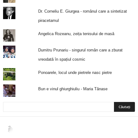
Dr. Corneliu E. Giurgea - românul care a sintetizat
piracetamul
Angelica Rozeanu, zeița tenisului de masă
Dumitru Prunariu - singurul român care a zburat
vreodată în spațiul cosmic
Ponoarele, locul unde pietrele nasc pietre
Bun e vinul ghiurghiuliu - Maria Tănase
2,265
Fani
ÎMI PLACE