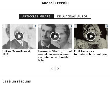
Andrei Cretoiu
ARTICOLE SIMILARE
DE LA ACELAȘI AUTOR
Unirea Transilvaniei,
Hermann Oberth, primul
Emil Racovita –
1918
model din lume al unei
fondatorul biospeologiei
rachete cu combustibil
lichid
Lasă un răspuns