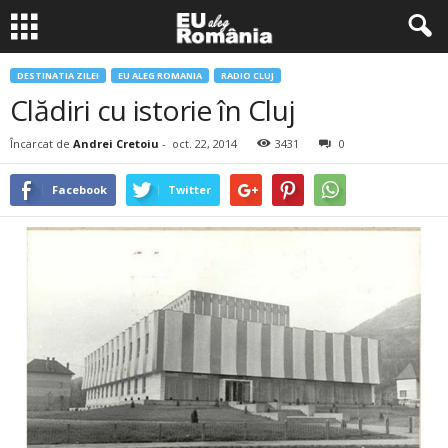
DESTINATIA ZILEI
EU ALEG ROMANIA
RADIO CLUJ
Clădiri cu istorie în Cluj
Încarcat de
Andrei Cretoiu
-
oct. 22, 2014
3431
0
Facebook
Twitter