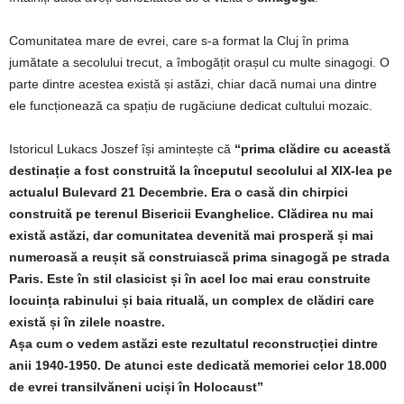
Comunitatea mare de evrei, care s-a format la Cluj în prima
jumătate a secolului trecut, a îmbogățit orașul cu multe sinagogi. O
parte dintre acestea există și astăzi, chiar dacă numai una dintre
ele funcționează ca spațiu de rugăciune dedicat cultului mozaic.
Istoricul Lukacs Joszef își amintește că
“prima clădire cu această
destinație a fost construită la începutul secolului al XIX-lea pe
actualul Bulevard 21 Decembrie. Era o casă din chirpici
construită pe terenul Bisericii Evanghelice. Clădirea nu mai
există astăzi, dar comunitatea devenită mai prosperă și mai
numeroasă a reușit să construiască prima sinagogă pe strada
Paris. Este în stil clasicist și în acel loc mai erau construite
locuința rabinului și baia rituală, un complex de clădiri care
există și în zilele noastre.
Așa cum o vedem astăzi este rezultatul reconstrucției dintre
anii 1940-1950. De atunci este dedicată memoriei celor 18.000
de evrei transilvăneni uciși în Holocaust”