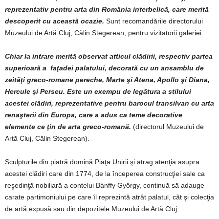
reprezentativ pentru arta din România interbelică, care merită
descoperit cu această ocazie.
Sunt recomandările directorului
Muzeului de Artă Cluj, Călin Stegerean, pentru vizitatorii galeriei.
Chiar la intrare merită observat atticul clădirii, respectiv partea
superioară a faţadei palatului, decorată cu un ansamblu de
zeităţi greco-romane pereche, Marte şi Atena, Apollo şi Diana,
Hercule şi Perseu. Este un exempu de legătura a stilului
acestei clădiri, reprezentative pentru barocul transilvan cu arta
renaşterii din Europa, care a adus ca teme decorative
elemente ce ţin de arta greco-romană.
(directorul Muzeului de
Artă Cluj, Călin Stegerean).
Sculpturile din piatră domină Piaţa Unirii şi atrag atenţia asupra
acestei clădiri care din 1774, de la începerea construcţiei sale ca
reşedinţă nobiliară a contelui Bánffy György, continuă să adauge
carate partimoniului pe care îl reprezintă atrât palatul, cât şi colecţia
de artă expusă sau din depozitele Muzeului de Artă Cluj.