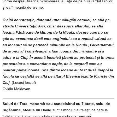
vorba despre Biserica Schimbarea la Faţă de pe bulevardul Eroilor,
şi ea înnegrită de vreme.
O altă construcţie, datorată unor călugări catolici, se află pe
strada Universităţii. Aici, chiar deasupra altarului, se află
Icoana Făcătoare de Minuni de la Nicula, despre care nu se
ştie cu exactitate dacă este originalul sau o replică…după ce
au început să se petreacă minunile de la Nicula , Guvernatorul
de atunci al Transilvaniei a luat icoana din mănăstire şi a
adus-o la Cluj. În acestă biserică ţăranii au protestat şi în urma
protestelor s-a comandat o copie, de la meşterii care au
realizat prima icoană. Una dintre icoane au fost dusă înapoi la
Nicula iar cealaltă se află pe altarul Bisericii Iezuite Piariste din
Cluj
. (Lucaci Ioszef)
Ovidiu Moldovan
Suluri de Tora, menorah sau candelabrul cu 7 brațe, șalul de
rugăciune, steaua lui David
sunt simboluri evreiești pe care le
întâlniți dacă aveți curiozitatea de a vizita o
sinagogă
.