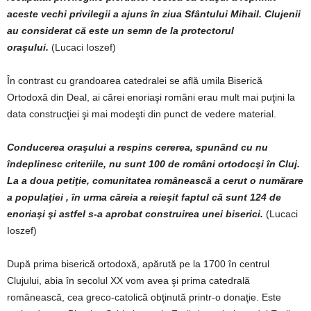
aceste vechi privilegii a ajuns în ziua Sfântului Mihail. Clujenii
au considerat că este un semn de la protectorul
oraşului.
(Lucaci Ioszef)
În contrast cu grandoarea catedralei se află umila Biserică
Ortodoxă din Deal, ai cărei enoriaşi români erau mult mai puţini la
data construcţiei şi mai modeşti din punct de vedere material.
Conducerea oraşului a respins cererea, spunând cu nu
îndeplinesc criteriile, nu sunt 100 de români ortodocşi în Cluj.
La a doua petiţie, comunitatea românească a cerut o numărare
a populaţiei , în urma căreia a reieşit faptul că sunt 124 de
enoriaşi şi astfel s-a aprobat construirea unei biserici.
(Lucaci
Ioszef)
După prima biserică ortodoxă, apărută pe la 1700 în centrul
Clujului, abia în secolul XX vom avea şi prima catedrală
românească, cea greco-catolică obţinută printr-o donaţie. Este