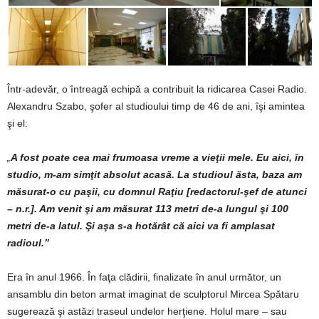
Într-adevăr, o întreagă echipă a contribuit la ridicarea Casei Radio.
Alexandru Szabo, şofer al studioului timp de 46 de ani, îşi amintea
şi el:
„
A fost poate cea mai frumoasa vreme a vieţii mele. Eu aici, în
studio, m-am simţit absolut acasă. La studioul ăsta, baza am
măsurat-o cu paşii, cu domnul Raţiu [redactorul-şef de atunci
– n.r.]. Am venit şi am măsurat 113 metri de-a lungul şi 100
metri de-a latul. Şi aşa s-a hotărât că aici va fi amplasat
radioul.”
Era în anul 1966. În faţa clădirii, finalizate în anul următor, un
ansamblu din beton armat imaginat de sculptorul Mircea Spătaru
sugerează şi astăzi traseul undelor herţiene. Holul mare – sau