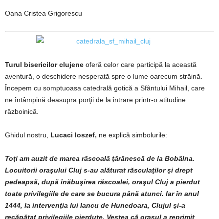
Oana Cristea Grigorescu
Turul bisericilor clujene
oferă celor care participă la această
aventură, o deschidere nesperată spre o lume oarecum străină.
Începem cu somptuoasa catedrală gotică a Sfântului Mihail, care
ne întâmpină deasupra porţii de la intrare printr-o atitudine
războinică.
Ghidul nostru,
Lucaci Ioszef,
ne explică simbolurile:
Toţi am auzit de marea răscoală ţărănescă de la Bobâlna.
Locuitorii oraşului Cluj s-au alăturat răsculaţilor şi drept
pedeapsă, după înăbuşirea răscoalei, oraşul Cluj a pierdut
toate privilegiile de care se bucura până atunci. Iar în anul
1444, la intervenţia lui Iancu de Hunedoara, Clujul şi-a
recăpătat privilegiile pierdute. Vestea că oraşul a reprimit