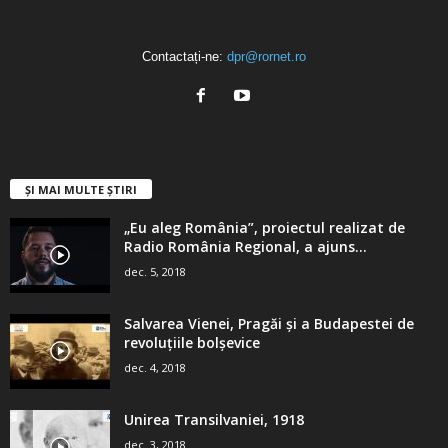
Contactați-ne:
dpr@rornet.ro
ȘI MAI MULTE ȘTIRI
„Eu aleg România”, proiectul realizat de
Radio România Regional, a ajuns...
dec. 5, 2018
Salvarea Vienei, Pragăi şi a Budapestei de
revoluţiile bolşevice
dec. 4, 2018
Unirea Transilvaniei, 1918
dec. 3, 2018