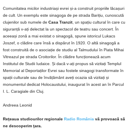
Comunitatea micilor industriași evrei și-a construit propriile lăcașuri
de cult. Un exemplu este sinagoga de pe strada Barițiu, cunoscută
clujenilor sub numele de
Casa Tranzit
, un spațiu cultural în care cu
siguranță v-ați delectat la un spectacol de teatru sau concert. În
aceeași zonă a mai existat o sinagogă, spune istoricul Lukacs
Joszef, o clădire care însă a dispărut în 1920. O altă sinagogă a
fost construită de o asociație de studiu al Talmudului în Piata Mihai
Vitreazul pe strada Croitorilor. În clădire funcționează acum
Institutul de Studii Iudaice. Și dacă v-ați propus să vizitați Templul
Memorial al Deportaților Evrei sau fostele sinagogi transformate în
spații culturale sau de învățământ aveți ocazia să vizitați și
monumentul dedicat Holocaustului, inaugurat în acest an în Parcul
I. L. Caragiale din Cluj.
Andreea Leonid
Reţeaua studiourilor regionale
Radio România
vă provoacă să
ne descoperim ţara.