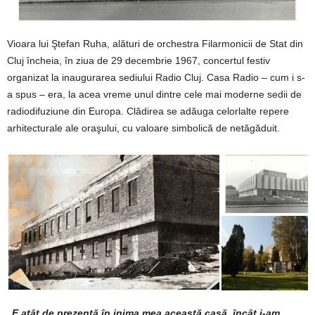
Vioara lui Ştefan Ruha, alături de orchestra Filarmonicii de Stat din
Cluj încheia, în ziua de 29 decembrie 1967, concertul festiv
organizat la inaugurarea sediului Radio Cluj. Casa Radio – cum i s-
a spus – era, la acea vreme unul dintre cele mai moderne sedii de
radiodifuziune din Europa. Clădirea se adăuga celorlalte repere
arhitecturale ale oraşului, cu valoare simbolică de netăgăduit.
„E atât de prezentă în inima mea această casă, încât i-am