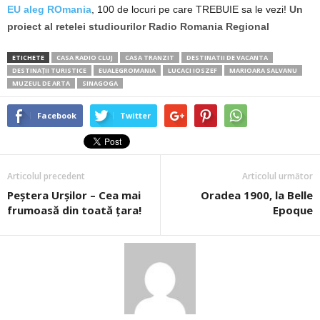
EU aleg ROmania
, 100 de locuri pe care TREBUIE sa le vezi!
Un
proiect al retelei studiourilor Radio Romania Regional
ETICHETE
CASA RADIO CLUJ
CASA TRANZIT
DESTINATII DE VACANTA
DESTINAȚII TURISTICE
EUALEGROMANIA
LUCACI IOSZEF
MARIOARA SALVANU
MUZEUL DE ARTA
SINAGOGA
Facebook
Twitter
Articolul precedent
Articolul următor
Peştera Urşilor – Cea mai
Oradea 1900, la Belle
frumoasă din toată ţara!
Epoque