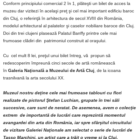
Conform principiului comercial 2 în 1, plăteşti un bilet de acces la
muzeu dar vizitezi în acelaşi preţ şi cel mai important edificiu baroc
din Cluj, o referinţă în arhitectura de secol XVIII din România,
modelul arhitectural al palatelor şi caselor nobiliare baroce din Cluj.
Doi din trei clujeni plasează Palatul Banffy printre cele mai
frumoase clădiri din patrimoniul construit al oraşului.
Cu cel mult 8 lei, preţul unui bilet întreg, vă propun să
redescoperim împreună cinci secole de artă românească
în
Galeria Naţională a Muzeului de Artă Cluj
, de la icoana
trasnilvană la arta secolului XX.
Muzeul nostru deţine cele mai frumoase tablouri cu flori
realizate de pictorul Ştefan Luchian, grupate în trei săli
succesive, care sunt de neratat. De asemenea, avem o colecţie
extrem de importantă de lucrări care reprezintă momentul
avangardei din arta din România, iar spre sfârşitul circuitului
de vizitare Galeriei Naţionale am selectat o serie de lucrări de
Tasso Marchini, un artist care a trăit o vreme şi la Cluj,