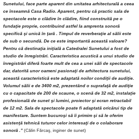
Sunetului, face parte aparent din unitatea arhitecturală a ceea
ce înseamnă Casa Radio. Aparent, pentru că practic sala de
spectacole este o clădire în clădire, fiind construită pe o
fundaţie proprie, contribuind astfel la amprenta sonoră
specifică şi unică în ţară . Timpul de reverberaţie al sălii este
de sub o secundă. De ce este importantă această valoare?
Pentru că destinaţia iniţială a Catedralei Sunetului a fost de
studio de înregistrări. Caracteristica acustică a unui studio de
înregistrări diferă foarte mult de cea a unei săli de spectacole
dar, datorită unor oameni pasionaţi de arhitectura sunetului,
această caracteristică este adaptată noilor condiţii de audiţie.
Volumul sălii e de 3400 m2, prezentând o suprafaţă de audiţie
cu o capacitate de 200 de scaune, o scenă de 32 m2, instalaţie
profesională de sunet şi lumini, proiector şi ecran retractabil
de 12 m2. Sala de spectacole poate fi adaptată oricărui tip de
manifestare. Suntem bucuroşi să îi primim şi să le oferim
asistenţă tehnică tuturor celor interesaţi de o colaborare
sonoră .”
(Călin Fărcaş, inginer de sunet)