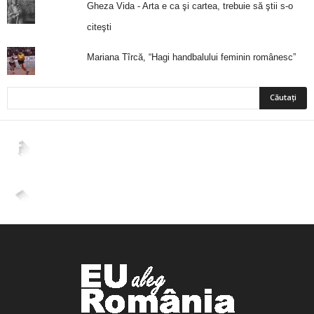
Gheza Vida - Arta e ca şi cartea, trebuie să ştii s-o
citeşti
Mariana Tîrcă, “Hagi handbalului feminin românesc”
2,265
Fani
ÎMI PLACE
4,400
Abonați
ABONAȚI-VĂ