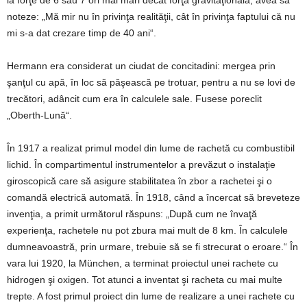
la forţe de 6 sau 7 ori mai mari decât forţa gravitaţională, avea să
noteze: „Mă mir nu în privinţa realităţii, cât în privinţa faptului că nu
mi s-a dat crezare timp de 40 ani“.
Hermann era considerat un ciudat de concitadini: mergea prin
şanţul cu apă, în loc să păşească pe trotuar, pentru a nu se lovi de
trecători, adâncit cum era în calculele sale. Fusese poreclit
„Oberth-Lună“.
În 1917 a realizat primul model din lume de rachetă cu combustibil
lichid. În compartimentul instrumentelor a prevăzut o instalaţie
giroscopică care să asigure stabilitatea în zbor a rachetei şi o
comandă electrică automată. În 1918, când a încercat să breveteze
invenţia, a primit următorul răspuns: „După cum ne învaţă
experienţa, rachetele nu pot zbura mai mult de 8 km. În calculele
dumneavoastră, prin urmare, trebuie să se fi strecurat o eroare.“ În
vara lui 1920, la München, a terminat proiectul unei rachete cu
hidrogen şi oxigen. Tot atunci a inventat şi racheta cu mai multe
trepte. A fost primul proiect din lume de realizare a unei rachete cu