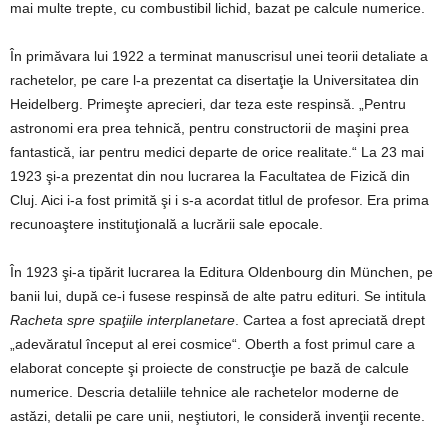
mai multe trepte, cu combustibil lichid, bazat pe calcule numerice.
În primăvara lui 1922 a terminat manuscrisul unei teorii detaliate a
rachetelor, pe care l-a prezentat ca disertaţie la Universitatea din
Heidelberg. Primeşte aprecieri, dar teza este respinsă. „Pentru
astronomi era prea tehnică, pentru constructorii de maşini prea
fantastică, iar pentru medici departe de orice realitate.“ La 23 mai
1923 şi-a prezentat din nou lucrarea la Facultatea de Fizică din
Cluj. Aici i-a fost primită şi i s-a acordat titlul de profesor. Era prima
recunoaştere instituţională a lucrării sale epocale.
În 1923 şi-a tipărit lucrarea la Editura Oldenbourg din München, pe
banii lui, după ce-i fusese respinsă de alte patru edituri. Se intitula
Racheta spre spaţiile interplanetare
. Cartea a fost apreciată drept
„adevăratul început al erei cosmice“. Oberth a fost primul care a
elaborat concepte şi proiecte de construcţie pe bază de calcule
numerice. Descria detaliile tehnice ale rachetelor moderne de
astăzi, detalii pe care unii, neştiutori, le consideră invenţii recente.