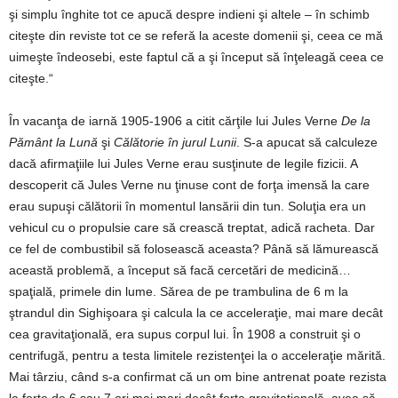
şi simplu înghite tot ce apucă despre indieni şi altele – în schimb
citeşte din reviste tot ce se referă la aceste domenii şi, ceea ce mă
uimeşte îndeosebi, este faptul că a şi început să înţeleagă ceea ce
citeşte.“
În vacanţa de iarnă 1905-1906 a citit cărţile lui Jules Verne
De la
Pământ la Lună
şi
Călătorie în jurul Lunii
. S-a apucat să calculeze
dacă afirmaţiile lui Jules Verne erau susţinute de legile fizicii. A
descoperit că Jules Verne nu ţinuse cont de forţa imensă la care
erau supuşi călătorii în momentul lansării din tun. Soluţia era un
vehicul cu o propulsie care să crească treptat, adică racheta. Dar
ce fel de combustibil să folosească aceasta? Până să lămurească
această problemă, a început să facă cercetări de medicină…
spaţială, primele din lume. Sărea de pe trambulina de 6 m la
ştrandul din Sighişoara şi calcula la ce acceleraţie, mai mare decât
cea gravitaţională, era supus corpul lui. În 1908 a construit şi o
centrifugă, pentru a testa limitele rezistenţei la o acceleraţie mărită.
Mai târziu, când s-a confirmat că un om bine antrenat poate rezista