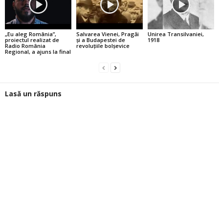
„Eu aleg România”,
Salvarea Vienei, Pragăi
Unirea Transilvaniei,
proiectul realizat de
şi a Budapestei de
1918
Radio România
revoluţiile bolşevice
Regional, a ajuns la final
Lasă un răspuns