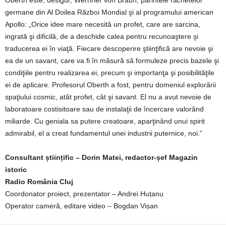
Oberth este, desigur, Wernher von Braun, părintele rachetelor
germane din Al Doilea Război Mondial şi al programului american
Apollo: „Orice idee mare necesită un profet, care are sarcina,
ingrată şi dificilă, de a deschide calea pentru recunoaştere şi
traducerea ei în viaţă. Fiecare descoperire ştiinţifică are nevoie şi
ea de un savant, care va fi în măsură să formuleze precis bazele şi
condiţiile pentru realizarea ei, precum şi importanţa şi posibilităţile
ei de aplicare. Profesorul Oberth a fost, pentru domeniul explorării
spaţiului cosmic, atât profet, cât şi savant. El nu a avut nevoie de
laboratoare costisitoare sau de instalaţii de încercare valorând
miliarde. Cu geniala sa putere creatoare, aparţinând unui spirit
admirabil, el a creat fundamentul unei industrii puternice, noi.“
Consultant științific – Dorin Matei, redactor-șef Magazin
istoric
Radio România Cluj
Coordonator proiect, prezentator – Andrei Huțanu
Operator cameră, editare video – Bogdan Vișan