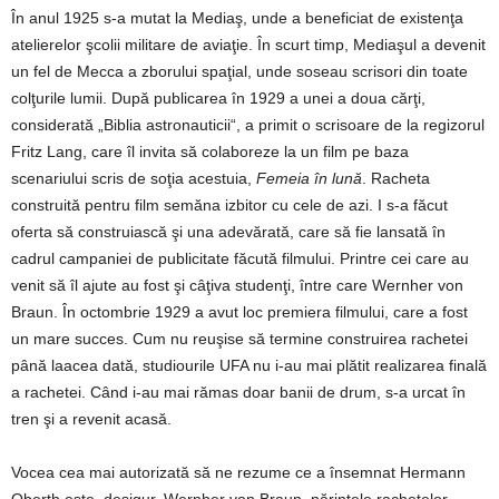
În anul 1925 s-a mutat la Mediaş, unde a beneficiat de existenţa
atelierelor şcolii militare de aviaţie. În scurt timp, Mediaşul a devenit
un fel de Mecca a zborului spaţial, unde soseau scrisori din toate
colţurile lumii. După publicarea în 1929 a unei a doua cărţi,
considerată „Biblia astronauticii“, a primit o scrisoare de la regizorul
Fritz Lang, care îl invita să colaboreze la un film pe baza
scenariului scris de soţia acestuia,
Femeia în lună
. Racheta
construită pentru film semăna izbitor cu cele de azi. I s-a făcut
oferta să construiască şi una adevărată, care să fie lansată în
cadrul campaniei de publicitate făcută filmului. Printre cei care au
venit să îl ajute au fost şi câţiva studenţi, între care Wernher von
Braun. În octombrie 1929 a avut loc premiera filmului, care a fost
un mare succes. Cum nu reuşise să termine construirea rachetei
până laacea dată, studiourile UFA nu i-au mai plătit realizarea finală
a rachetei. Când i-au mai rămas doar banii de drum, s-a urcat în
tren şi a revenit acasă.
Vocea cea mai autorizată să ne rezume ce a însemnat Hermann