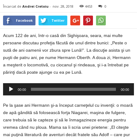
Încarcat de
Andrei Cretoiu
-
nov. 28, 2018
4453
0
Facebook
Twitter
Acum 122 de ani, într-o casă din Sighişoara, seara, mai multe
persoane discutau profeţia făcută de unul dintre bunici: „Peste o
sută de ani oamenii vor zbura spre Lună!“. La discuţie asista şi un
puşti de patru ani, pe nume Hermann Oberth. A doua zi, Hermann
a meşterit o locomotivă, cu ciocanul şi rindeaua, şi i-a întrebat pe
părinţi dacă poate ajunge cu ea pe Lună.
Player
00:00
00:00
audio
Pe la şase ani Hermann şi-a început carneţelul cu invenţii: o moară
de apă gândită să folosească forţa Niagarei, maşina de fulgere,
care trebuia să le capteze şi să le înmagazineze energia pentru
vremea când nu ploua. Mama sa îi scria unei prietene: „El citeşte
mai puţină literatură de aventuri decât fratele său Adolf – care pur