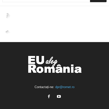
2,265
Fani
ÎMI PLACE
4,400
Abonați
ABONAȚI-VĂ
Contactați-ne:
dpr@rornet.ro