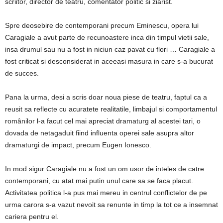
scriitor, director de teatru, comentator politic si ziarist.
Spre deosebire de contemporani precum Eminescu, opera lui
Caragiale a avut parte de recunoastere inca din timpul vietii sale,
insa drumul sau nu a fost in niciun caz pavat cu flori … Caragiale a
fost criticat si desconsiderat in aceeasi masura in care s-a bucurat
de succes.
Pana la urma, desi a scris doar noua piese de teatru, faptul ca a
reusit sa reflecte cu acuratete realitatile, limbajul si comportamentul
românilor l-a facut cel mai apreciat dramaturg al acestei tari, o
dovada de netagaduit fiind influenta operei sale asupra altor
dramaturgi de impact, precum Eugen Ionesco.
In mod sigur Caragiale nu a fost un om usor de inteles de catre
contemporani, cu atat mai putin unul care sa se faca placut.
Activitatea politica l-a pus mai mereu in centrul conflictelor de pe
urma carora s-a vazut nevoit sa renunte in timp la tot ce a insemnat
cariera pentru el.