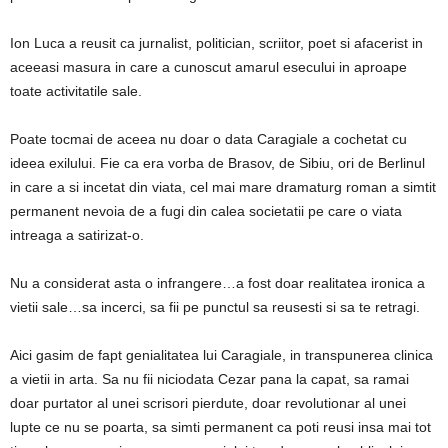
Ion Luca a reusit ca jurnalist, politician, scriitor, poet si afacerist in
aceeasi masura in care a cunoscut amarul esecului in aproape
toate activitatile sale.
Poate tocmai de aceea nu doar o data Caragiale a cochetat cu
ideea exilului. Fie ca era vorba de Brasov, de Sibiu, ori de Berlinul
in care a si incetat din viata, cel mai mare dramaturg roman a simtit
permanent nevoia de a fugi din calea societatii pe care o viata
intreaga a satirizat-o.
Nu a considerat asta o infrangere…a fost doar realitatea ironica a
vietii sale…sa incerci, sa fii pe punctul sa reusesti si sa te retragi.
Aici gasim de fapt genialitatea lui Caragiale, in transpunerea clinica
a vietii in arta. Sa nu fii niciodata Cezar pana la capat, sa ramai
doar purtator al unei scrisori pierdute, doar revolutionar al unei
lupte ce nu se poarta, sa simti permanent ca poti reusi insa mai tot