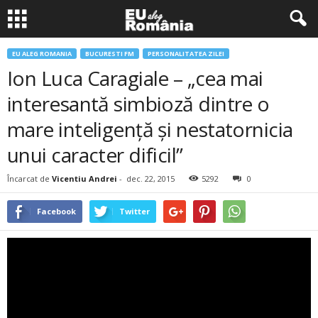
EU ALEG ROMANIA
BUCURESTI FM
PERSONALITATEA ZILEI
Ion Luca Caragiale – „cea mai
interesantă simbioză dintre o
mare inteligență și nestatornicia
unui caracter dificil”
Încarcat de
Vicentiu Andrei
-
dec. 22, 2015
5292
0
Facebook
Twitter