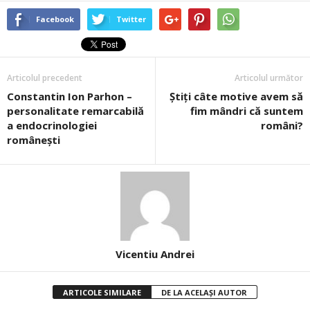
Facebook
Twitter
Articolul precedent
Articolul următor
Constantin Ion Parhon –
Știți câte motive avem să
personalitate remarcabilă
fim mândri că suntem
a endocrinologiei
români?
românești
Vicentiu Andrei
ARTICOLE SIMILARE
DE LA ACELAȘI AUTOR