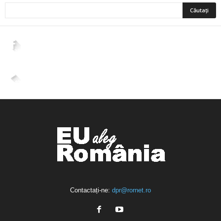
2,265
Fani
ÎMI PLACE
4,400
Abonați
ABONAȚI-VĂ
Contactați-ne:
dpr@rornet.ro