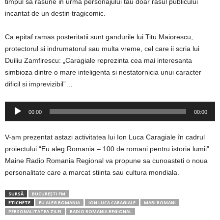
timpul sa rasune in urma personajului tau doar rasul publicului
incantat de un destin tragicomic.
Ca epitaf ramas posteritatii sunt gandurile lui Titu Maiorescu,
protectorul si indrumatorul sau multa vreme, cel care ii scria lui
Duiliu Zamfirescu: „Caragiale reprezinta cea mai interesanta
simbioza dintre o mare inteligenta si nestatornicia unui caracter
dificil si imprevizibil”…
Player
00:00
00:00
audio
V-am prezentat astazi activitatea lui Ion Luca Caragiale în cadrul
proiectului “Eu aleg Romania – 100 de romani pentru istoria lumii”.
Maine Radio Romania Regional va propune sa cunoasteti o noua
personalitate care a marcat stiinta sau cultura mondiala.
SURSĂ
BUCUREȘTI FM
ETICHETE
EU ALEG ROMANIA
ION LUCA CARAGIALE
MARI ROMANI
PERSONALITATEA ZILEI
RADIO ROMANIA REGIONAL