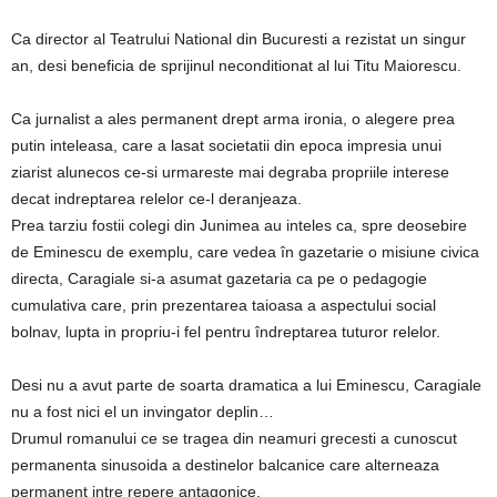
Ca director al Teatrului National din Bucuresti a rezistat un singur
an, desi beneficia de sprijinul neconditionat al lui Titu Maiorescu.
Ca jurnalist a ales permanent drept arma ironia, o alegere prea
putin inteleasa, care a lasat societatii din epoca impresia unui
ziarist alunecos ce-si urmareste mai degraba propriile interese
decat indreptarea relelor ce-l deranjeaza.
Prea tarziu fostii colegi din Junimea au inteles ca, spre deosebire
de Eminescu de exemplu, care vedea în gazetarie o misiune civica
directa, Caragiale si-a asumat gazetaria ca pe o pedagogie
cumulativa care, prin prezentarea taioasa a aspectului social
bolnav, lupta in propriu-i fel pentru îndreptarea tuturor relelor.
Desi nu a avut parte de soarta dramatica a lui Eminescu, Caragiale
nu a fost nici el un invingator deplin…
Drumul romanului ce se tragea din neamuri grecesti a cunoscut
permanenta sinusoida a destinelor balcanice care alterneaza
permanent intre repere antagonice.