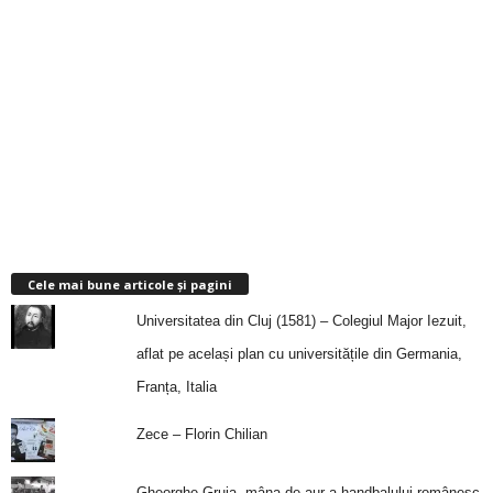
Cele mai bune articole și pagini
Universitatea din Cluj (1581) – Colegiul Major Iezuit,
aflat pe același plan cu universitățile din Germania,
Franța, Italia
Zece – Florin Chilian
Gheorghe Gruia, mâna de aur a handbalului românesc