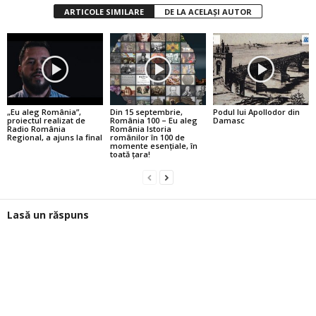
ARTICOLE SIMILARE
DE LA ACELAȘI AUTOR
„Eu aleg România”,
Din 15 septembrie,
Podul lui Apollodor din
proiectul realizat de
România 100 – Eu aleg
Damasc
Radio România
România Istoria
Regional, a ajuns la final
românilor în 100 de
momente esențiale, în
toată țara!
Lasă un răspuns