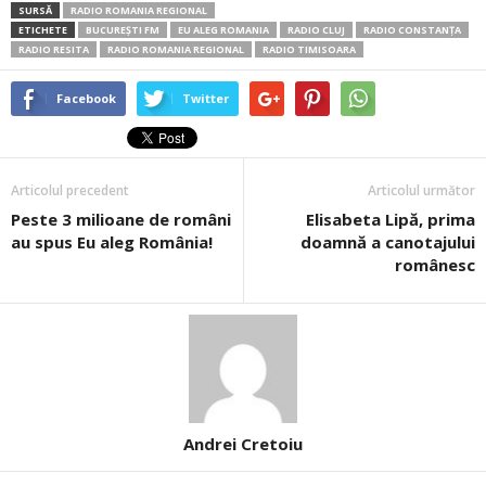
SURSĂ
RADIO ROMANIA REGIONAL
ETICHETE
BUCUREȘTI FM
EU ALEG ROMANIA
RADIO CLUJ
RADIO CONSTANŢA
RADIO RESITA
RADIO ROMANIA REGIONAL
RADIO TIMISOARA
Facebook
Twitter
Articolul precedent
Articolul următor
Peste 3 milioane de români
Elisabeta Lipă, prima
au spus Eu aleg România!
doamnă a canotajului
românesc
Andrei Cretoiu