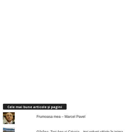
Cele mai bune articole și pagini
Frumoasa mea – Marcel Pavel
Gărâna, Trei Ape şi Crivaia – trei refugii stilate în inima