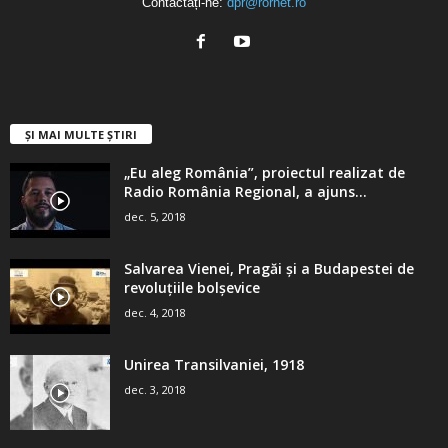
Contactați-ne:
dpr@rornet.ro
ȘI MAI MULTE ȘTIRI
„Eu aleg România”, proiectul realizat de
Radio România Regional, a ajuns...
dec. 5, 2018
Salvarea Vienei, Pragăi şi a Budapestei de
revoluţiile bolşevice
dec. 4, 2018
Unirea Transilvaniei, 1918
dec. 3, 2018