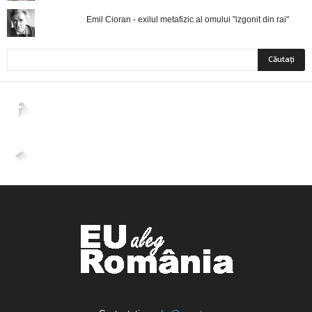
Emil Cioran - exilul metafizic al omului "izgonit din rai"
2,265
Fani
ÎMI PLACE
4,400
Abonați
ABONAȚI-VĂ