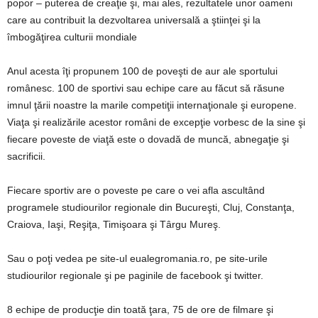
popor – puterea de creaţie şi, mai ales, rezultatele unor oameni
care au contribuit la dezvoltarea universală a ştiinţei şi la
îmbogăţirea culturii mondiale
Anul acesta îţi propunem 100 de poveşti de aur ale sportului
românesc. 100 de sportivi sau echipe care au făcut să răsune
imnul ţării noastre la marile competiţii internaţionale şi europene.
Viaţa şi realizările acestor români de excepţie vorbesc de la sine şi
fiecare poveste de viaţă este o dovadă de muncă, abnegaţie şi
sacrificii.
Fiecare sportiv are o poveste pe care o vei afla ascultând
programele studiourilor regionale din Bucureşti, Cluj, Constanţa,
Craiova, Iaşi, Reşiţa, Timişoara şi Târgu Mureş.
Sau o poţi vedea pe site-ul eualegromania.ro, pe site-urile
studiourilor regionale şi pe paginile de facebook şi twitter.
8 echipe de producţie din toată ţara, 75 de ore de filmare şi