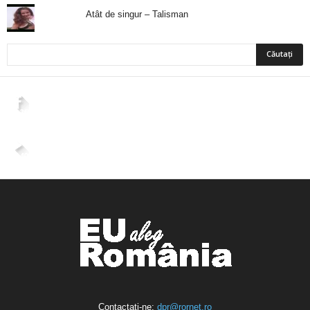
Atât de singur – Talisman
2,265
Fani
ÎMI PLACE
4,400
Abonați
ABONAȚI-VĂ
Contactați-ne:
dpr@rornet.ro