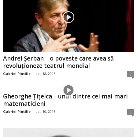
Andrei Șerban – o poveste care avea să
revoluţioneze teatrul mondial
Gabriel Pintilie
-
oct. 18, 2015
0
Gheorghe Ţiţeica – unul dintre cei mai mari
matematicieni
Gabriel Pintilie
-
oct. 10, 2015
0