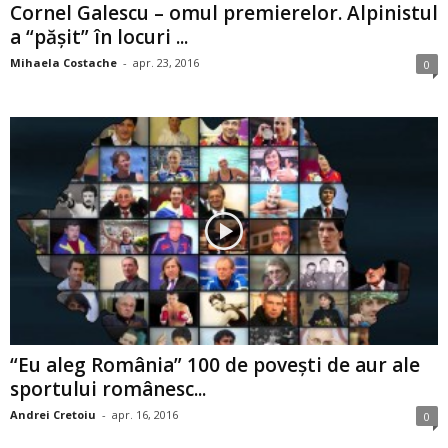
Cornel Galescu – omul premierelor. Alpinistul
a “păşit” în locuri ...
Mihaela Costache
-
apr. 23, 2016
0
“Eu aleg România” 100 de poveşti de aur ale
sportului românesc...
Andrei Cretoiu
-
apr. 16, 2016
0