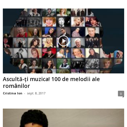
Ascultă-ţi muzica! 100 de melodii ale
românilor
Cristina Ion
-
sept. 8, 2017
0