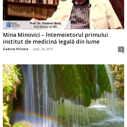
Mina Minovici – întemeietorul primului
institut de medicină legală din lume
Gabriel Pintilie
-
sept. 24, 2015
7