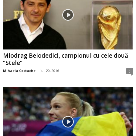
Miodrag Belodedici, campionul cu cele două
”Stele”
Mihaela Costache
-
iul. 20, 2016
0