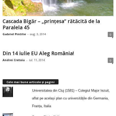
Cascada Bigăr – „prinţesa” rătăcită de la
Paralela 45
Gabriel Pintilie
-
aug. 3, 2014
0
Din 14 iulie EU Aleg România!
Andrei Cretoiu
-
iul. 11, 2014
0
Cele mai bune articole și pagini
Universitatea din Cluj (1581) – Colegiul Major Iezuit,
aflat pe același plan cu universitățile din Germania,
Franța, Italia