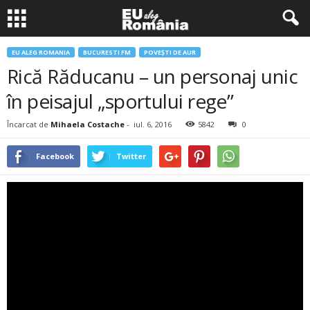
EU ALEG ROMANIA
BUCURESTI FM
POVEŞTI DE AUR
Rică Răducanu – un personaj unic
în peisajul „sportului rege”
Încarcat de
Mihaela Costache
-
iul. 6, 2016
5842
0
Facebook
Twitter