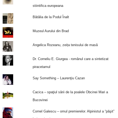
stiintifica europeana
Bătălia de la Podul Înalt
Muzeul Aurului din Brad
Angelica Rozeanu, zeița tenisului de masă
Dr. Corneliu E. Giurgea - românul care a sintetizat
piracetamul
Say Something – Laurenţiu Cazan
Cacica – spaţiul sării de la poalele Obcinei Mari a
Bucovinei
Cornel Galescu – omul premierelor. Alpinistul a “păşit”