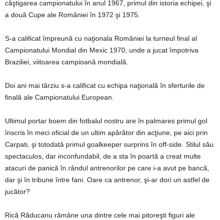
câştigarea campionatului în anul 1967, primul din istoria echipei, şi
a două Cupe ale României în 1972 şi 1975.
S-a calificat împreună cu naţionala României la turneul final al
Campionatului Mondial din Mexic 1970, unde a jucat împotriva
Braziliei, viitoarea campioană mondială.
Doi ani mai târziu s-a calificat cu echipa naţională în sferturile de
finală ale Campionatului European.
Ultimul portar boem din fotbalul nostru are în palmares primul gol
înscris în meci oficial de un ultim apărător din acţiune, pe aici prin
Carpati, şi totodată primul goalkeeper surprins în off-side. Stilul său
spectaculos, dar inconfundabil, de a sta în poartă a creat multe
atacuri de panică în rândul antrenorilor pe care i-a avut pe bancă,
dar şi în tribune între fani. Oare ca antrenor, şi-ar dori un astfel de
jucător?
Rică Răducanu rămâne una dintre cele mai pitoreşti figuri ale