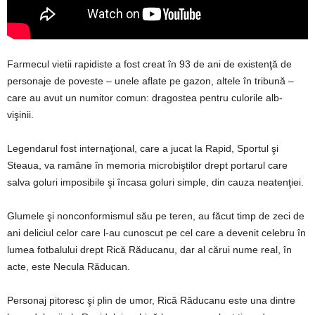
Farmecul vietii rapidiste a fost creat în 93 de ani de existenţă de
personaje de poveste – unele aflate pe gazon, altele în tribună –
care au avut un numitor comun: dragostea pentru culorile alb-
vişinii.
Legendarul fost internaţional, care a jucat la Rapid, Sportul şi
Steaua, va ramâne în memoria microbiştilor drept portarul care
salva goluri imposibile şi încasa goluri simple, din cauza neatenţiei.
Glumele şi nonconformismul său pe teren, au făcut timp de zeci de
ani deliciul celor care l-au cunoscut pe cel care a devenit celebru în
lumea fotbalului drept Rică Răducanu, dar al cărui nume real, în
acte, este Necula Răducan.
Personaj pitoresc şi plin de umor, Rică Răducanu este una dintre