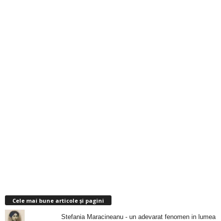
Cele mai bune articole și pagini
Stefania Maracineanu - un adevarat fenomen in lumea