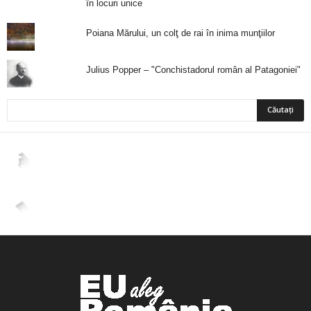
în locuri unice
Poiana Mărului, un colţ de rai în inima munţiilor
Julius Popper – "Conchistadorul român al Patagoniei"
2,265
Fani
ÎMI PLACE
4,400
Abonați
ABONAȚI-VĂ