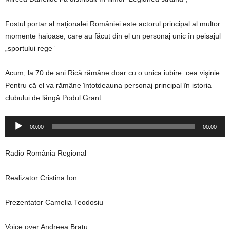
Fostul portar al naţionalei României este actorul principal al multor
momente haioase, care au făcut din el un personaj unic în peisajul
„sportului rege”
Acum, la 70 de ani Rică rămâne doar cu o unica iubire: cea vişinie.
Pentru că el va rămâne întotdeauna personaj principal în istoria
clubului de lângă Podul Grant.
Player
00:00
00:00
audio
Radio România Regional
Realizator Cristina Ion
Prezentator Camelia Teodosiu
Voice over Andreea Bratu