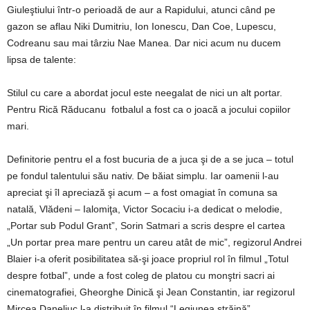
Giuleştiului într-o perioadă de aur a Rapidului, atunci când pe
gazon se aflau Niki Dumitriu, Ion Ionescu, Dan Coe, Lupescu,
Codreanu sau mai târziu Nae Manea. Dar nici acum nu ducem
lipsa de talente:
Stilul cu care a abordat jocul este neegalat de nici un alt portar.
Pentru Rică Răducanu fotbalul a fost ca o joacă a jocului copiilor
mari.
Definitorie pentru el a fost bucuria de a juca şi de a se juca – totul
pe fondul talentului său nativ. De băiat simplu. Iar oamenii l-au
apreciat şi îl apreciază şi acum – a fost omagiat în comuna sa
natală, Vlădeni – Ialomiţa, Victor Socaciu i-a dedicat o melodie,
„Portar sub Podul Grant”, Sorin Satmari a scris despre el cartea
„Un portar prea mare pentru un careu atât de mic”, regizorul Andrei
Blaier i-a oferit posibilitatea să-şi joace propriul rol în filmul „Totul
despre fotbal”, unde a fost coleg de platou cu monştri sacri ai
cinematografiei, Gheorghe Dinică şi Jean Constantin, iar regizorul
Mircea Daneliuc l-a distribuit în filmul “Legiunea străină”,