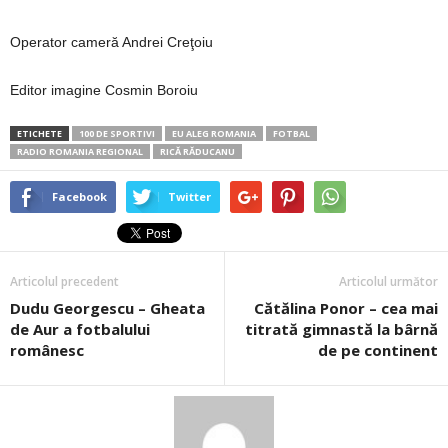
Operator cameră Andrei Creţoiu
Editor imagine Cosmin Boroiu
ETICHETE
100 DE SPORTIVI
EU ALEG ROMANIA
FOTBAL
RADIO ROMANIA REGIONAL
RICĂ RĂDUCANU
Facebook
Twitter
Articolul precedent
Articolul următor
Dudu Georgescu – Gheata
Cătălina Ponor – cea mai
de Aur a fotbalului
titrată gimnastă la bârnă
românesc
de pe continent