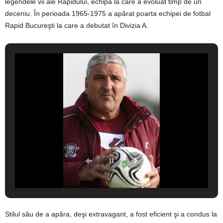
legendele vii ale Rapidului, echipă la care a evoluat timp de un
deceniu. În perioada 1965-1975 a apărat poarta echipei de fotbal
Rapid Bucureşti la care a debutat în Divizia A.
Stilul său de a apăra, deşi extravagant, a fost eficient şi a condus la