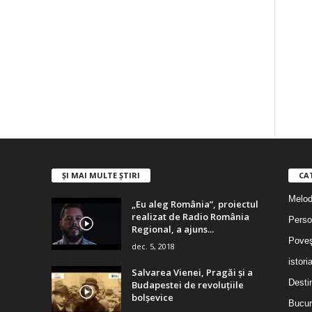
ȘI MAI MULTE ȘTIRI
CA
Melodi
„Eu aleg România”, proiectul
realizat de Radio România
Person
Regional, a ajuns...
Poveş
dec. 5, 2018
istori
Salvarea Vienei, Pragăi şi a
Destin
Budapestei de revoluţiile
bolşevice
Bucur