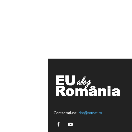
Contactați-ne:
dpr@rornet.ro