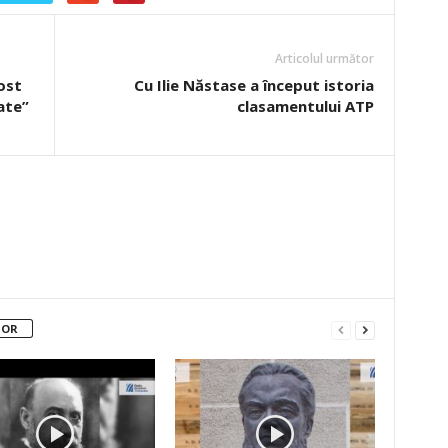
Articolul următor
ost
Cu Ilie Năstase a început istoria
ate”
clasamentului ATP
TOR