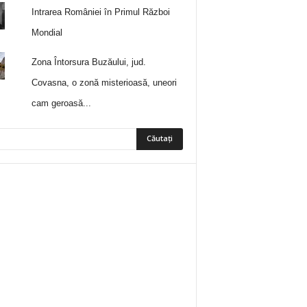
Intrarea României în Primul Război
Mondial
Zona Întorsura Buzăului, jud.
Covasna, o zonă misterioasă, uneori
cam geroasă...
5
Fani
ÎMI PLACE
0
Abonați
ABONAȚI-VĂ