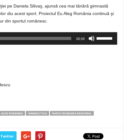
nţiei pe Daniela Silivaş, ajunsă cea mai tânără gimnastă
elor diu acest sport. Proiectul Eu Aleg România continuă şi
ur din sportul românesc.
Folosește
00:00
tastele
săgeată
sus/jos
pentru
a
mări
ulescu
sau
micșora
volumul.
 ALEG ROMANIA
GIMNASTICA
RADIO ROMANIA REGIONAL
Twitter