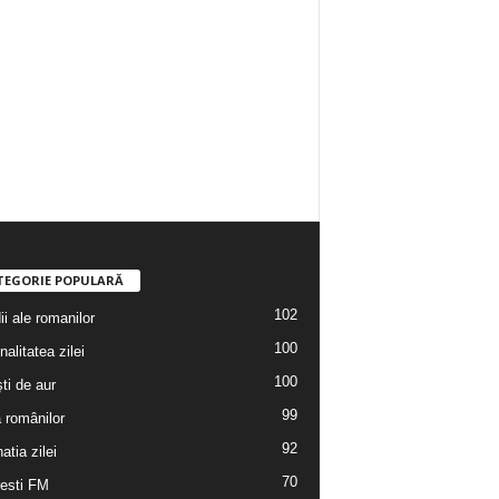
TEGORIE POPULARĂ
102
i ale romanilor
100
alitatea zilei
100
ti de aur
99
a românilor
92
atia zilei
70
esti FM