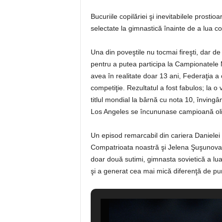
Bucuriile copilăriei şi inevitabilele prostio
selectate la gimnastică înainte de a lua co
Una din poveştile nu tocmai fireşti, dar de
pentru a putea participa la Campionatele
avea în realitate doar 13 ani, Federaţia a 
competiţie. Rezultatul a fost fabulos; la o
titlul mondial la bârnă cu nota 10, înving
Los Angeles se încununase campioană olim
Un episod remarcabil din cariera Danielei S
Compatrioata noastră şi Jelena Şuşunova 
doar două sutimi, gimnasta sovietică a luat
şi a generat cea mai mică diferenţă de punc