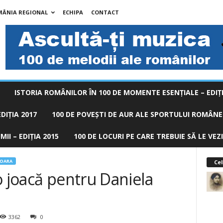
MÂNIA REGIONAL
ECHIPA
CONTACT
ISTORIA ROMÂNILOR ÎN 100 DE MOMENTE ESENŢIALE – EDIŢI
DIȚIA 2017
100 DE POVEŞTI DE AUR ALE SPORTULUI ROMÂNES
II – EDIȚIA 2015
100 DE LOCURI PE CARE TREBUIE SĂ LE VEZI
SOARA
Cel
o joacă pentru Daniela
3362
0