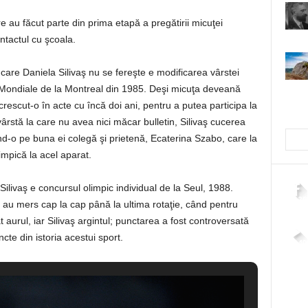
are au făcut parte din prima etapă a pregătirii micuţei
ntactul cu şcoala.
 care Daniela Silivaş nu se fereşte e modificarea vârstei
 Mondiale de la Montreal din 1985. Deşi micuţa deveană
crescut-o în acte cu încă doi ani, pentru a putea participa la
 vârstă la care nu avea nici măcar bulletin, Silivaş cucerea
ând-o pe buna ei colegă şi prietenă, Ecaterina Szabo, care la
pică la acel aparat.
ilivaş e concursul olimpic individual de la Seul, 1988.
2,26
au mers cap la cap până la ultima rotaţie, când pentru
 aurul, iar Silivaş argintul; punctarea a fost controversată
te din istoria acestui sport.
4,40