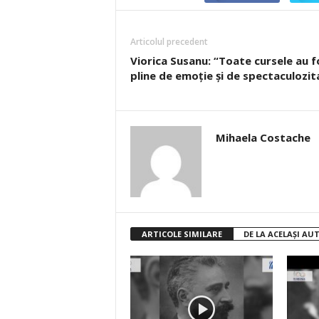
Articolul precedent
Viorica Susanu: “Toate cursele au f
pline de emoţie şi de spectaculozit
Mihaela Costache
ARTICOLE SIMILARE
DE LA ACELAȘI AU