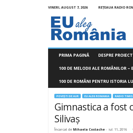
VINERI, AUGUST 7, 2026
REȚEAUA RADIO RO
EU
aleg
România
PRIMA PAGINĂ
DESPRE PROIECT
100 DE MELODII ALE ROMÂNILOR – E
100 DE ROMÂNI PENTRU ISTORIA LUM
POVEŞTI DE AUR
EU ALEG ROMANIA
RADIO TIMI
Gimnastica a fost 
Silivaş
Încarcat de
Mihaela Costache
-
iul. 11, 2016