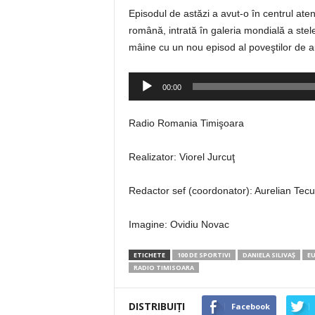
Episodul de astăzi a avut-o în centrul ate
română, intrată în galeria mondială a stel
mâine cu un nou episod al poveştilor de a
Player
00:00
audio
Radio Romania Timişoara
Realizator: Viorel Jurcuţ
Redactor sef (coordonator): Aurelian Tec
Imagine: Ovidiu Novac
ETICHETE
100 DE SPORTIVI
DANIELA SILIVAŞ
EU
RADIO TIMISOARA
DISTRIBUIȚI
Facebook