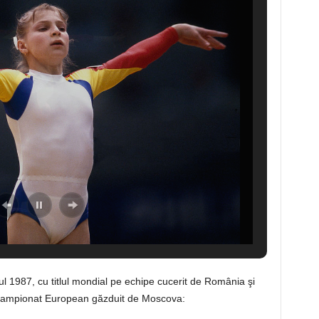
l 1987, cu titlul mondial pe echipe cucerit de România şi
n Campionat European găzduit de Moscova: