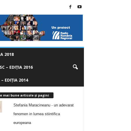
A 2018
C – EDIȚIA 2016
 – EDIȚIA 2014
e mai bune articole și pagini
Stefania Maracineanu - un adevarat
fenomen in lumea stiintifica
europeana