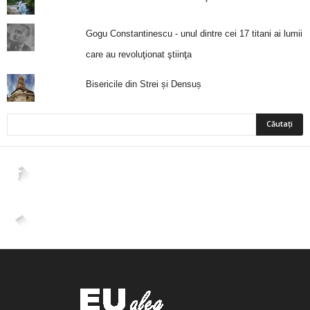
Gogu Constantinescu - unul dintre cei 17 titani ai lumii
care au revoluţionat ştiinţa
Bisericile din Strei și Densuș
2,265
Fani
ÎMI PLACE
4,400
Abonați
ABONAȚI-VĂ