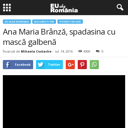
EU ALEG ROMANIA
BUCURESTI FM
POVEŞTI DE AUR
Ana Maria Brânză, spadasina cu
mască galbenă
Încarcat de
Mihaela Costache
-
iul. 14, 2016
4300
0
Facebook
Twitter