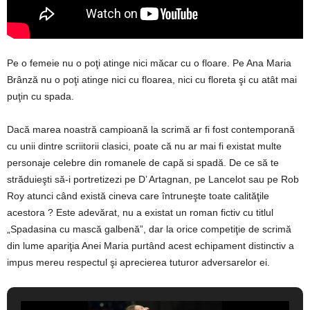
Pe o femeie nu o poţi atinge nici măcar cu o floare. Pe Ana Maria
Brânză nu o poţi atinge nici cu floarea, nici cu floreta şi cu atât mai
puţin cu spada.
Dacă marea noastră campioană la scrimă ar fi fost contemporană
cu unii dintre scriitorii clasici, poate că nu ar mai fi existat multe
personaje celebre din romanele de capă si spadă. De ce să te
străduieşti să-i portretizezi pe D’ Artagnan, pe Lancelot sau pe Rob
Roy atunci când există cineva care întruneşte toate calităţile
acestora ? Este adevărat, nu a existat un roman fictiv cu titlul
„Spadasina cu mască galbenă”, dar la orice competiţie de scrimă
din lume apariţia Anei Maria purtând acest echipament distinctiv a
impus mereu respectul şi aprecierea tuturor adversarelor ei.