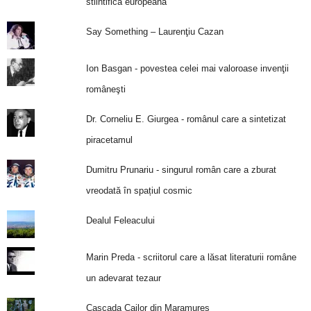
stiintifica europeana
Say Something – Laurenţiu Cazan
Ion Basgan - povestea celei mai valoroase invenţii
româneşti
Dr. Corneliu E. Giurgea - românul care a sintetizat
piracetamul
Dumitru Prunariu - singurul român care a zburat
vreodată în spațiul cosmic
Dealul Feleacului
Marin Preda - scriitorul care a lăsat literaturii române
un adevarat tezaur
Cascada Cailor din Maramureş