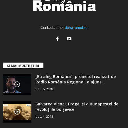
Contactați-ne:
dpr@rornet.ro
ȘI MAI MULTE ȘTIRI
„Eu aleg România”, proiectul realizat de
Radio România Regional, a ajuns...
dec. 5, 2018
Salvarea Vienei, Pragăi şi a Budapestei de
revoluţiile bolşevice
dec. 4, 2018