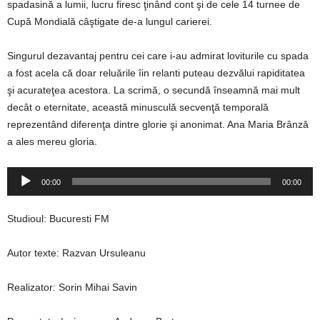
spadasină a lumii, lucru firesc ţinând cont şi de cele 14 turnee de
Cupă Mondială câştigate de-a lungul carierei.
Singurul dezavantaj pentru cei care i-au admirat loviturile cu spada
a fost acela că doar reluările îin relanti puteau dezvălui rapiditatea
şi acurateţea acestora. La scrimă, o secundă înseamnă mai mult
decât o eternitate, această minusculă secvenţă temporală
reprezentând diferenţa dintre glorie şi anonimat. Ana Maria Brânză
a ales mereu gloria.
Player
00:00
00:00
audio
Studioul: Bucuresti FM
Autor texte: Razvan Ursuleanu
Realizator: Sorin Mihai Savin