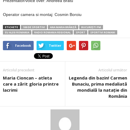
Prezentator/voice over: Andreea Bratu
Operator camera si montaj: Cosmin Boroiu
ETICHETE
100 DE SPORTIVI
ANA MARIA BRÂNZĂ
BUCUREȘTI FM
EU ALEG ROMANIA
RADIO ROMANIA REGIONAL
SPORT
SPORTIVI ROMANI
Facebook
Twitter
Articolul precedent
Articolul următor
Maria Cioncan – atleta
Legenda din bazin! Carmen
care a zărit gloria printre
Bunaciu, prima medaliată
lacrimi
mondială la nataţie din
România