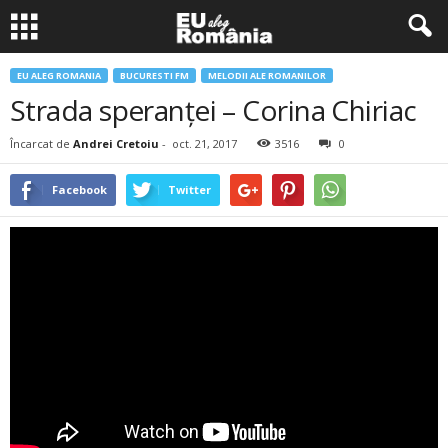
EU ALEG ROMANIA
BUCURESTI FM
MELODII ALE ROMANILOR
Strada speranței – Corina Chiriac
Încarcat de
Andrei Cretoiu
-
oct. 21, 2017
3516
0
Facebook
Twitter