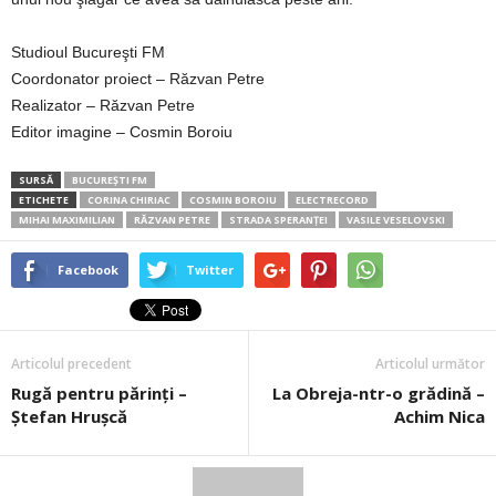
Studioul Bucureşti FM
Coordonator proiect – Răzvan Petre
Realizator – Răzvan Petre
Editor imagine – Cosmin Boroiu
SURSĂ
BUCUREȘTI FM
ETICHETE
CORINA CHIRIAC
COSMIN BOROIU
ELECTRECORD
MIHAI MAXIMILIAN
RĂZVAN PETRE
STRADA SPERANŢEI
VASILE VESELOVSKI
Facebook
Twitter
Articolul precedent
Articolul următor
Rugă pentru părinţi –
La Obreja-ntr-o grădină –
Ştefan Hruşcă
Achim Nica