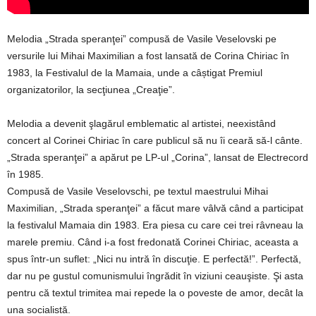
Melodia „Strada speranţei” compusă de Vasile Veselovski pe
versurile lui Mihai Maximilian a fost lansată de Corina Chiriac în
1983, la Festivalul de la Mamaia, unde a câștigat Premiul
organizatorilor, la secţiunea „Creaţie”.
Melodia a devenit şlagărul emblematic al artistei, neexistând
concert al Corinei Chiriac în care publicul să nu îi ceară să-l cânte.
„Strada speranţei” a apărut pe LP-ul „Corina”, lansat de Electrecord
în 1985.
Compusă de Vasile Veselovschi, pe textul maestrului Mihai
Maximilian, „Strada speranţei” a făcut mare vâlvă când a participat
la festivalul Mamaia din 1983. Era piesa cu care cei trei râvneau la
marele premiu. Când i-a fost fredonată Corinei Chiriac, aceasta a
spus într-un suflet: „Nici nu intră în discuţie. E perfectă!”. Perfectă,
dar nu pe gustul comunismului îngrădit în viziuni ceauşiste. Şi asta
pentru că textul trimitea mai repede la o poveste de amor, decât la
una socialistă.