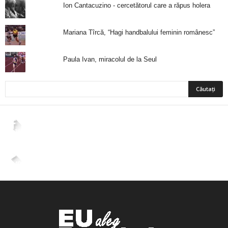
Ion Cantacuzino - cercetătorul care a răpus holera
Mariana Tîrcă, “Hagi handbalului feminin românesc”
Paula Ivan, miracolul de la Seul
2,265
Fani
ÎMI PLACE
4,400
Abonați
ABONAȚI-VĂ