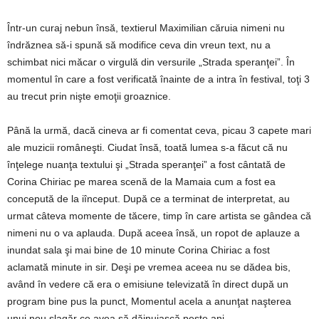
Într-un curaj nebun însă, textierul Maximilian căruia nimeni nu
îndrăznea să-i spună să modifice ceva din vreun text, nu a
schimbat nici măcar o virgulă din versurile „Strada speranţei”. În
momentul în care a fost verificată înainte de a intra în festival, toţi 3
au trecut prin nişte emoţii groaznice.
Până la urmă, dacă cineva ar fi comentat ceva, picau 3 capete mari
ale muzicii româneşti. Ciudat însă, toată lumea s-a făcut că nu
înţelege nuanţa textului şi „Strada speranţei” a fost cântată de
Corina Chiriac pe marea scenă de la Mamaia cum a fost ea
concepută de la iînceput. După ce a terminat de interpretat, au
urmat câteva momente de tăcere, timp în care artista se gândea că
nimeni nu o va aplauda. După aceea însă, un ropot de aplauze a
inundat sala şi mai bine de 10 minute Corina Chiriac a fost
aclamată minute in sir. Deşi pe vremea aceea nu se dădea bis,
având în vedere că era o emisiune televizată în direct după un
program bine pus la punct, Momentul acela a anunţat naşterea
unui nou şlagăr ce avea să dăinuiască peste ani.