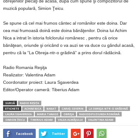
obrejenilor plecaţi de acasă, după cum spune şi compozitorul de
muzică populară, Simion Ţeicu.
Se spune că cel mai frumos cântec al românilor este doina. Dar
cea mai frumoasă doină este doina bănăţenilor. Doina lui Achim
Nica a intrat în istoria folclorului românesc , pentru că orice
bănăţean, oriunde şi oricând o va auzi se va duce cu gândul acasă,
pentru că la “La Obreja-ntr-o grădină” a prins dorul rădăcină.
Radio Romania Reşiţa
Realizator: Valentina Adam
Coordonator proiect: Laura Sgaverdea
Editor/Operator cameră: Tiberius Adam
SURSĂ
RADIO REŞIŢA
ETICHETE
ACHIM NICA
BANAT
CARAŞ-SEVERIN
LA OBREJA-NTR-O GRĂDINĂ
LAURA SGAVERDEA
MARIA TANASE
OBREJA
RADIODIFUZIUNEA ROMÂNĂ
SIMION ŢEICU
TIBERIUS ADAM
VALEA ALMĂJULUI
VALENTINA ADAM
Facebook
Twitter