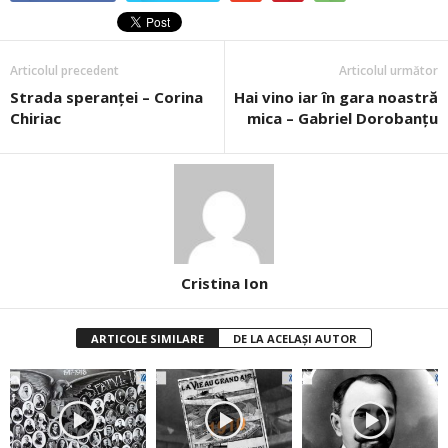
Articolul precedent
Articolul următor
Strada speranței – Corina
Hai vino iar în gara noastră
Chiriac
mica – Gabriel Dorobanţu
Cristina Ion
ARTICOLE SIMILARE
DE LA ACELAȘI AUTOR