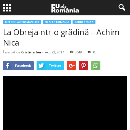
MELODII ALE ROMANILOR
EU ALEG ROMANIA
RADIO RESITA
La Obreja-ntr-o grădină – Achim
Nica
Încarcat de
Cristina Ion
-
oct. 22, 2017
3048
0
Facebook
Twitter