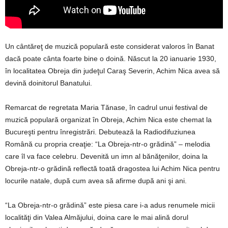
Un cântăreţ de muzică populară este considerat valoros în Banat
dacă poate cânta foarte bine o doină. Născut la 20 ianuarie 1930,
în localitatea Obreja din judeţul Caraş Severin, Achim Nica avea să
devină doinitorul Banatului.
Remarcat de regretata Maria Tănase, în cadrul unui festival de
muzică populară organizat în Obreja, Achim Nica este chemat la
Bucureşti pentru înregistrări. Debutează la Radiodifuziunea
Română cu propria creaţie: “La Obreja-ntr-o grădină” – melodia
care îl va face celebru. Devenită un imn al bănăţenilor, doina la
Obreja-ntr-o grădină reflectă toată dragostea lui Achim Nica pentru
locurile natale, după cum avea să afirme după ani şi ani.
“La Obreja-ntr-o grădină” este piesa care i-a adus renumele micii
localităţi din Valea Almăjului, doina care le mai alină dorul