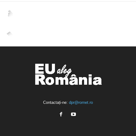
2,265
Fani
ÎMI PLACE
4,400
Abonați
ABONAȚI-VĂ
Contactați-ne:
dpr@rornet.ro