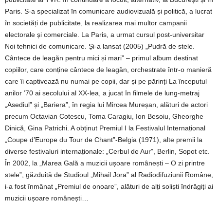
Paris. S-a specializat în comunicare audiovizuală și politică, a lucrat
în societăți de publicitate, la realizarea mai multor campanii
electorale și comerciale. La Paris, a urmat cursul post-universitar
Noi tehnici de comunicare. Și-a lansat (2005) „Pudră de stele.
Cântece de leagăn pentru mici și mari” – primul album destinat
copiilor, care conține cântece de leagăn, orchestrate într-o manieră
care îi captivează nu numai pe copii, dar și pe părinți La începutul
anilor ’70 ai secolului al XX-lea, a jucat în filmele de lung-metraj
„Asediul” și „Bariera”, în regia lui Mircea Mureșan, alături de actori
precum Octavian Cotescu, Toma Caragiu, Ion Besoiu, Gheorghe
Dinică, Gina Patrichi. A obținut Premiul I la Festivalul Internațional
„Coupe d’Europe du Tour de Chant”-Belgia (1971), alte premii la
diverse festivaluri internaționale: „Cerbul de Aur”, Berlin, Sopot etc.
În 2002, la „Marea Gală a muzicii ușoare românești – O zi printre
stele”, găzduită de Studioul „Mihail Jora” al Radiodifuziunii Române,
i-a fost înmânat „Premiul de onoare”, alături de alți soliști îndrăgiți ai
muzicii ușoare românești…