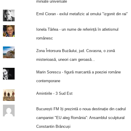
miniate universale
Emil Cioran - exilul metafizic al omului "izgonit din rai"
Ionela Târlea - un nume de referință în atletismul
românesc
Zona Întorsura Buzăului, jud. Covasna, o zonă
misterioasă, uneori cam geroasă...
Marin Sorescu - figură marcantă a poeziei române
contemporane
Amintirile - 3 Sud Est
București FM îți prezintă o noua destinație din cadrul
campaniei "EU aleg România": Ansamblul sculptural
Constantin Brâncuși