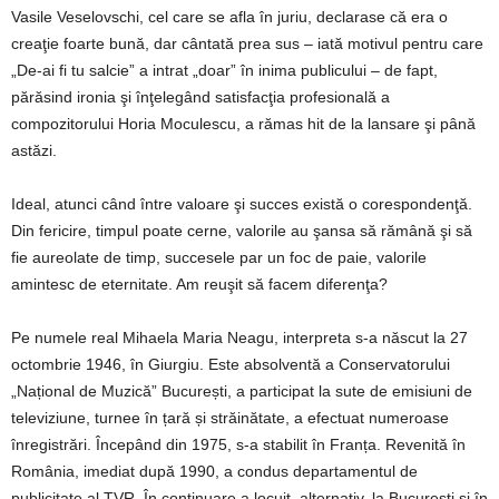
Vasile Veselovschi, cel care se afla în juriu, declarase că era o
creaţie foarte bună, dar cântată prea sus – iată motivul pentru care
„De-ai fi tu salcie” a intrat „doar” în inima publicului – de fapt,
părăsind ironia şi înţelegând satisfacţia profesională a
compozitorului Horia Moculescu, a rămas hit de la lansare şi până
astăzi.
Ideal, atunci când între valoare şi succes există o corespondenţă.
Din fericire, timpul poate cerne, valorile au şansa să rămână şi să
fie aureolate de timp, succesele par un foc de paie, valorile
amintesc de eternitate. Am reuşit să facem diferenţa?
Pe numele real Mihaela Maria Neagu, interpreta s-a născut la 27
octombrie 1946, în Giurgiu. Este absolventă a Conservatorului
„Național de Muzică” București, a participat la sute de emisiuni de
televiziune, turnee în țară și străinătate, a efectuat numeroase
înregistrări. Începând din 1975, s-a stabilit în Franța. Revenită în
România, imediat după 1990, a condus departamentul de
publicitate al TVR. În continuare a locuit, alternativ, la București și în