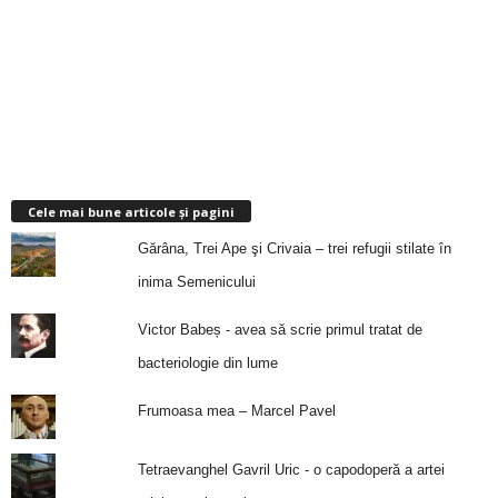
Cele mai bune articole și pagini
Gărâna, Trei Ape şi Crivaia – trei refugii stilate în
inima Semenicului
Victor Babeș - avea să scrie primul tratat de
bacteriologie din lume
Frumoasa mea – Marcel Pavel
Tetraevanghel Gavril Uric - o capodoperă a artei