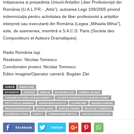
Inițiatoarea și președinta Uniunii Artiștilor Liber Profesioniști din
România (U.A.L.P.R.- „Artis”), autoarea Legii 109/2005 privind
indemnizația pentru activitatea de liber profesionist a artiștilor
interpreți sau executanți din România (Legea „Mihaela Mihai”),
este, de asemenea, membră a S.A.C.D. Paris (Societe des
Compositeurs et Auteurs Dramatiques).
Radio România Iaşi
Realizator: Nicolae Tomescu
Coordonator proiect: Nicolae Tomescu
Editor imagine/Operator cameră: Bogdan Zlei
SURSĂ
RADIO IAȘI
ETICHETE
ASEDIUL
BERLIN
BOGDAN ZLEI
CERBUL DE AUR
CONSERVATORUL DIN BUCUREŞTI
COUPE D'EUROPE DU TOUR DE CHANT
FESTIVALUL MAMAIA
HORIA MOCULESCU
LA ANII MEI
MIHAELA MIHAI
MIHAI MAXIMILIAN
MIHAIL JORA
MIRCEA CRIŞAN
NICOLAE TOMESCU
PUDRĂ DE STELE
SOPOT
SORIN DUMITRESCU
VASILE VESELOVSCHI
Facebook
Twitter