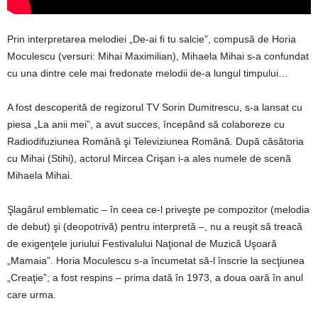
Prin interpretarea melodiei „De-ai fi tu salcie”, compusă de Horia
Moculescu (versuri: Mihai Maximilian), Mihaela Mihai s-a confundat
cu una dintre cele mai fredonate melodii de-a lungul timpului…
A fost descoperită de regizorul TV Sorin Dumitrescu, s-a lansat cu
piesa „La anii mei”, a avut succes, începând să colaboreze cu
Radiodifuziunea Română şi Televiziunea Română. După căsătoria
cu Mihai (Stihi), actorul Mircea Crişan i-a ales numele de scenă
Mihaela Mihai.
Şlagărul emblematic – în ceea ce-l priveşte pe compozitor (melodia
de debut) şi (deopotrivă) pentru interpretă –, nu a reuşit să treacă
de exigenţele juriului Festivalului Naţional de Muzică Uşoară
„Mamaia”. Horia Moculescu s-a încumetat să-l înscrie la secţiunea
„Creaţie”; a fost respins – prima dată în 1973, a doua oară în anul
care urma.