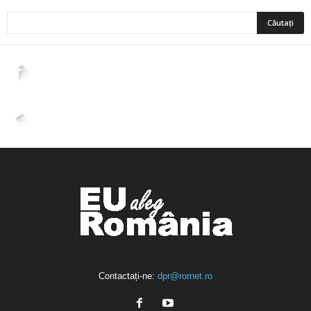
2,265
Fani
ÎMI PLACE
4,400
Abonați
ABONAȚI-VĂ
Contactați-ne:
dpr@rornet.ro