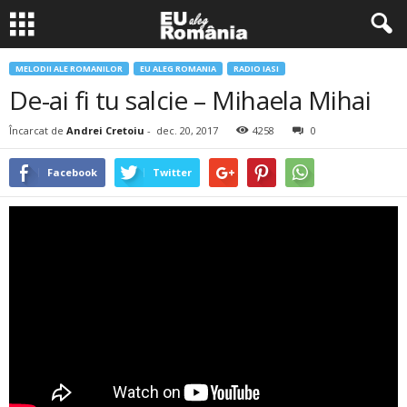
MELODII ALE ROMANILOR
EU ALEG ROMANIA
RADIO IASI
De-ai fi tu salcie – Mihaela Mihai
Încarcat de
Andrei Cretoiu
-
dec. 20, 2017
4258
0
Facebook
Twitter