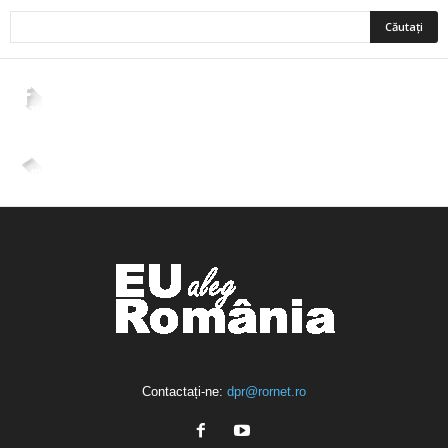
2,265
Fani
ÎMI PLACE
4,400
Abonați
ABONAȚI-VĂ
Contactați-ne:
dpr@rornet.ro