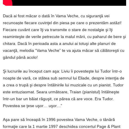
Dacă ai fost măcar o dată în Vama Veche, cu siguranţă vei
recunoaște fiecare cuvinţel din piesa pe care o prezentăm astăzi!
Fiecare cuvânt care îţi va transmite o stare de nostalgie şi îţi
reaminteşte de verile petrecute la malul mării, cu paharul de bere şi
chitara. Dacă în perioada asta a anului ai totuşi alte planuri de
vacanţă, melodia “Vama Veche” te va ajuta măcar să călătoreşti cu
gândul până acolo!
Şi lucrurile au început cam aşa: Liviu îi povesteşte lui Tudor într-o
noapte de vară, ce stătea sub semnul lui Eliade, despre intenţia de
a crea o trupă şi despre întâlnirile lui muzicale cu un pianist. Tudor
este entuziasmat. Seara următoare, Traian (pianistul) întâlneşte
într-un bar un băiat răguşit, ce părea că are voce. Era Tudor.
Povestea se ţese uşor… uşor…”
Aşa pare să înceapă în 1996 povestea Vama Veche, o tânără
formaţie care la 1 martie 1997 deschidea concertul Page & Plant