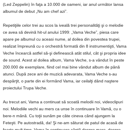
(Led Zeppelin) în faţa a 10.000 de oameni, iar anul următor lansa
albumul de debut „Nu am chef azi”.
Repetiţiile celor trei au scos la iveală trei personalităţi şi o melodie
ce avea să devină hit-ul anului 1999: „Vama Veche”, piesa care
apare pe albumul cu aceasi nume, al doilea din povestea trupei,
realizat împreună cu o orchestră formată din 8 instrumentişti, Vama
Veche încearcă astfel să-şi definească atât stilul, cât şi propria idee
de sound. Acest al doilea album, Vama Veche, s-a vândut în peste
200.000 de exemplare, fiind cel mai bine vândut album de până
atunci. După zece ani de muzică adevarata, Vama Veche s-au
despărţit, o parte din ei formând Vama, iar ceilalţi dând naştere
proiectului Trupa Veche.
Au trecut ani, Vama a continuat să scoată melodii noi, videoclipuri
noi. Melodiile vechi au mers ca unse în continuare în Vamă, cu o
bere-n mână. Cu toţii sunăm pe câte cineva când ajungem la
Feteşti. Pe autostradă, da! Şi ne-am săturat de patul de acasă de
foarte mult timp. Vama în continuare cântă despre mare, despre