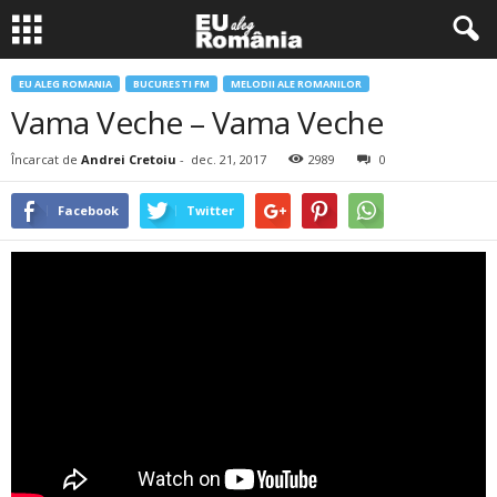
EU ALEG ROMANIA
BUCURESTI FM
MELODII ALE ROMANILOR
Vama Veche – Vama Veche
Încarcat de
Andrei Cretoiu
-
dec. 21, 2017
2989
0
Facebook
Twitter