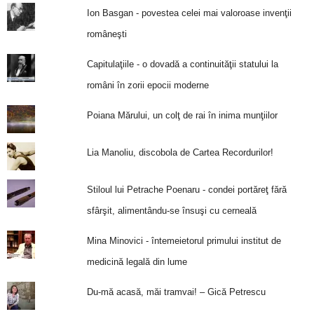
Ion Basgan - povestea celei mai valoroase invenţii
româneşti
Capitulaţiile - o dovadă a continuităţii statului la
români în zorii epocii moderne
Poiana Mărului, un colţ de rai în inima munţiilor
Lia Manoliu, discobola de Cartea Recordurilor!
Stiloul lui Petrache Poenaru - condei portăreţ fără
sfârşit, alimentându-se însuşi cu cerneală
Mina Minovici - întemeietorul primului institut de
medicină legală din lume
Du-mă acasă, măi tramvai! – Gică Petrescu