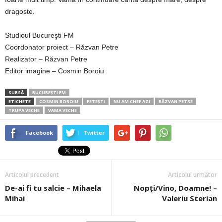
dragoste.
Studioul Bucureşti FM
Coordonator proiect – Răzvan Petre
Realizator – Răzvan Petre
Editor imagine – Cosmin Boroiu
SURSĂ
BUCUREȘTI FM
ETICHETE
COSMIN BOROIU
FETEŞTI
NU AM CHEF AZI
RĂZVAN PETRE
TRUPA VECHE
VAMA VECHE
Facebook
Twitter
Articolul precedent
Articolul următor
De-ai fi tu salcie – Mihaela
Nopţi/Vino, Doamne! –
Mihai
Valeriu Sterian