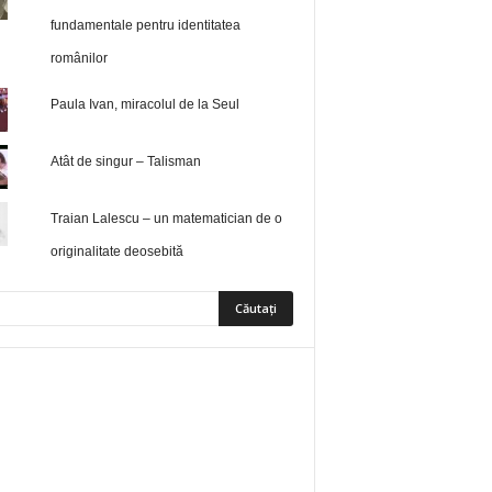
fundamentale pentru identitatea
românilor
Paula Ivan, miracolul de la Seul
Atât de singur – Talisman
Traian Lalescu – un matematician de o
originalitate deosebită
5
Fani
ÎMI PLACE
0
Abonați
ABONAȚI-VĂ