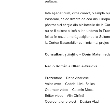
paftaua.
Iată aşadar cum, citită corect, o simplă bi
Basarabi, deloc diferită de cea din Europa 
păstrat nici cărţile din bibliotecile de la C
nu ar fi existat o listă a lor, undeva în Fra
fel ca în cazul „Îndrăgostiţilor de la Sultan
la Curtea Basarabilor cu nimic mai prejos
Consultant științific – Dorin Matei, red
Radio România Oltenia-Craiova
Prezentare – Daria Andriescu
Voice over – Gabriel Liviu Balica
Operator video – Cosmin Meca
Editor video – Alin Cîrțînă
Coordonator proiect – Davian Vlad