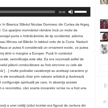
Folosește
00:00
tastele
săgeată
ar în Biserica Sfântul Nicolae Domnesc din Curtea de Argeş,
sus/jos
20. Cui aparţine mormântul rămâne încă un motiv de
pentru
ersonajul purta o îmbrăcăminte de tip occidental, aidoma
a
ii sau Mircea cel Bătrân în tabloul votiv de la Cozia. Nasturii
mări
ftaua ar putea fi considerată un ornament exotic, ce putea
sau
 prinţ dintr-o margine a Europei. Pusă în contextul
micșora
 murale, semnificaţia este alta. Ea era rezumată astfel de
volumul.
nivelul păturii conducătoare au fost sincrone cu cele ale
ană […] multe podoabe cavalereşti au aceleaşi caractere şi
re ele excelează chiar prin valoare artistică şi ilustrează
O configuraţie spirituală pe care, în absenţa acestei
t-o reconstitui, căci soarta izvoarelor scrise nu a fost una
2,26
4,40
 a unei cetăţi (zidul incintei era figurat de centura din