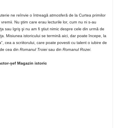
juterie ne reînvie o întreagă atmosferă de la Curtea primilor
vremii. Nu ştim care erau lecturile lor, cum nu ni s-au
ârţa sau Igriş şi nu am fi ştiut nimic despre cele din urmă de
nţa. Misiunea istoricului se termină aici, dar poate începe, la
a“, cea a scriitorului, care poate povesti cu talent o iubire de
 de cea din
Romanul Troiei
sau din
Romanul Rozei
.
actor-șef Magazin istoric