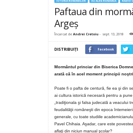
ISTORIA ROMÂNILOR
EU ALEG ROMANIA
RADIO 
Paftaua din mormâ
Argeş
Încarcat de
Andrei Cretoiu
-
sept. 13, 2018
DISTRIBUIȚI
Facebook
Mormântul princiar din Biserica Domnea
arată că în acel moment principii noşt
Poate fi o pafta de centură, fie ea şi din 
ai cultura istorică necesară pentru a pune î
„tradiţionala şi falsa judecată a veacului tr
feudalităţii româneşti din epoca întemeierii
generale, cu toate studiile academicianulu
Pavel Chihaia. Aşadar, care este povestea
aflaţi din niciun manual şcolar?