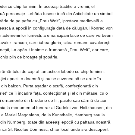
dei cu chip feminin. În aceeaşi tradiţie a vremii, el
ouă personaje. Lebăda fusese încă din Antichitate un simbol
ebăda de pe pafta cu „Frau Welt“, ipostaza medievală a
cească a epocii în configuraţia dată de călugărul Konrad von
 ademenirilor lumeşti, a emancipării laice de care vorbeam
cavaler francon, care iubea gloria, citea romane cavalereşti
meşti, i-a apărut înainte o frumoasă „Frau Welt“, dar care,
 chip plin de broaşte şi şopârle.
ământului de cap al fantasticei lebede cu chip feminin.
ţiei epocii, o doamnă şi nu se cuvenea să se arate în
 din balcon. Purta aşadar o scufă, confecţionată din
let“ ce îi încadra faţa, confecţionat şi el din mătase, cu o
şi ornamente din broderie de fir, paiete sau sârmă de aur.
aia la monumentul funerar al Gudelei von Holtzhausen, din
n a Mariei Magdalena, de la Kunsthalle, Hamburg sau la
 din Nürnberg, toate din aceeaşi epocă cu paftaua noastră.
ericii Sf. Nicolae Domnesc, chiar locul unde s-a descoperit