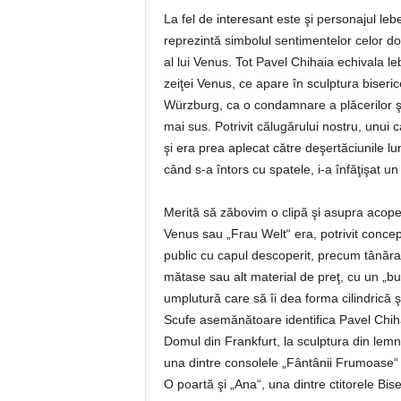
La fel de interesant este şi personajul lebe
reprezintă simbolul sentimentelor celor d
al lui Venus. Tot Pavel Chihaia echivala l
zeiţei Venus, ce apare în sculptura biseri
Würzburg, ca o condamnare a plăcerilor şi
mai sus. Potrivit călugărului nostru, unui 
şi era prea aplecat către deşertăciunile lu
când s-a întors cu spatele, i-a înfăţişat un
Merită să zăbovim o clipă şi asupra acoper
Venus sau „Frau Welt“ era, potrivit concep
public cu capul descoperit, precum tânăra
mătase sau alt material de preţ, cu un „bur
umplutură care să îi dea forma cilindrică 
Scufe asemănătoare identifica Pavel Chih
Domul din Frankfurt, la sculptura din lem
una dintre consolele „Fântânii Frumoase“
O poartă şi „Ana“, una dintre ctitorele Bis