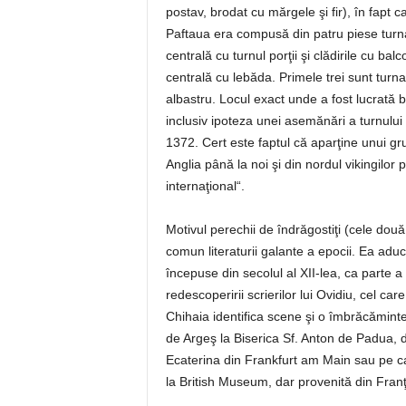
postav, brodat cu mărgele şi fir), în fapt c
Paftaua era compusă din patru piese turna
centrală cu turnul porţii şi clădirile cu ba
centrală cu lebăda. Primele trei sunt turn
albastru. Locul exact unde a fost lucrată bi
inclusiv ipoteza unei asemănări a turnului p
1372. Cert este faptul că aparţine unui g
Anglia până la noi şi din nordul vikingilor 
internaţional“.
Motivul perechii de îndrăgostiţi (cele două
comun literaturii galante a epocii. Ea adu
începuse din secolul al XII-lea, ca parte a 
redescoperirii scrierilor lui Ovidiu, cel ca
Chihaia identifica scene şi o îmbrăcămint
de Argeş la Biserica Sf. Anton de Padua, d
Ecaterina din Frankfurt am Main sau pe car
la British Museum, dar provenită din Franţ