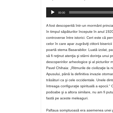
Player
00:00
audio
A fost descoperită într-un mormânt princi
în timpul săpăturilor începute în anul 19
controverse între istorici. Cert este că p
celor în care apar zugrăviţi ctitorii biseric
poartă stema Basarabilor. Luată izolat, pa
să fi reţinut atenţia şi stârni dorinţa unui
descoperirilor arheologice şi al picturilor
Pavel Chihaia: „Ritmurile de civilizaţie la 
Apusului, până la definitiva invazie otom
trăsături ca şi cele occidentale. Unele dint
întreaga configuraţie spirituală a epocii.“ 
podoabe şi a altora similare, nu am fi putu
fastă pe aceste meleaguri.
Paftaua somptuoasă era asemenea unei porţi