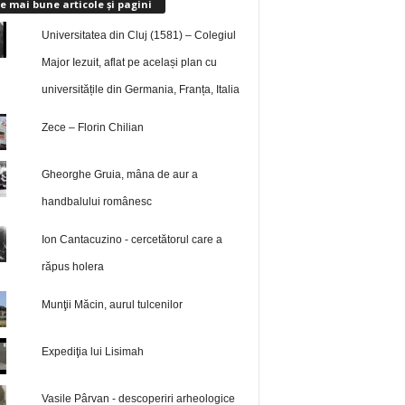
e mai bune articole și pagini
Universitatea din Cluj (1581) – Colegiul
Major Iezuit, aflat pe același plan cu
universitățile din Germania, Franța, Italia
Zece – Florin Chilian
Gheorghe Gruia, mâna de aur a
handbalului românesc
Ion Cantacuzino - cercetătorul care a
răpus holera
Munţii Măcin, aurul tulcenilor
Expediţia lui Lisimah
Vasile Pârvan - descoperiri arheologice