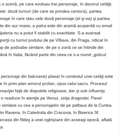
a o scenă, pe care evoluau trei personaje, în decorul cetăţii.
te: două turnuri (de care se prindea centura), partea
lconaşe în care stau cele două personaje (el şi ea) şi partea
ate din aur masiv, a patra este din aramă acoperită cu email
juteria nu a putut fi stabilit cu exactitate. S-a avansat
orţii cu turnul podului de pe Vîltava, din Praga, ridicat în
rup de podoabe similare, de pe o zonă ce se întinde din
până în Italia, făcând parte din ceea ce s-a numit „goticul
 personaje din balcoane) plasat în contextul unei cetăţi este
ce în prim-plan amorul profan, opus celui sacru. Procesul
reacţiei faţă de disputele religioase, dar şi sub influenţa
re o readuce în atenţie pe Venus, zeiţa dragostei. Pavel
e similare cu cea a personajelor de pe paftaua de la Curtea
in Ravena, în Catedrala din Cracovia, în Biserica Sf.
casa din fildeş a unei oglinjoare din aceeaşi epocă, aflată
a.