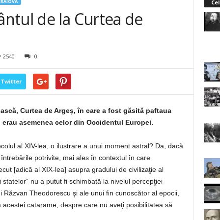
CRAIOVA
Cel
ntul de la Curtea de
2540
0
Twitter
scă, Curtea de Argeş, în care a fost găsită paftaua
ri erau asemenea celor din Occidentul Europei.
secolul al XIV-lea, o ilustrare a unui moment astral? Da, dacă
ntrebările potrivite, mai ales în contextul în care
ecut [adică al XIX-lea] asupra gradului de civilizaţie al
 statelor“ nu a putut fi schimbată la nivelul percepţiei
i Răzvan Theodorescu şi ale unui fin cunoscător al epocii,
 acestei catarame, despre care nu aveţi posibilitatea să