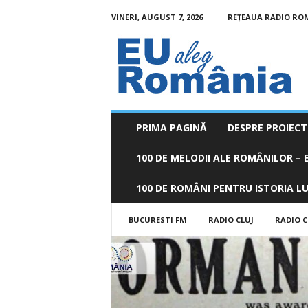
VINERI, AUGUST 7, 2026
REȚEAUA RADIO RO
EU
aleg
România
PRIMA PAGINĂ
DESPRE PROIECT
100 DE MELODII ALE ROMÂNILOR – E
100 DE ROMÂNI PENTRU ISTORIA LUM
BUCURESTI FM
RADIO CLUJ
RADIO 