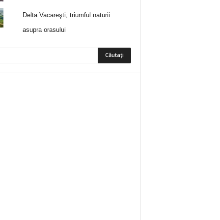
Delta Vacareşti, triumful naturii
asupra orasului
5
Fani
ÎMI PLACE
0
Abonați
ABONAȚI-VĂ