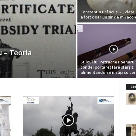
Constantin Brâncuşi – „Viaţa
a fost doar un şir de miracol
 – Teoria
Stiloul lui Petrache Poenaru 
condei portăreţ fără sfârşit,
alimentându-se însuşi cu ce
Cel