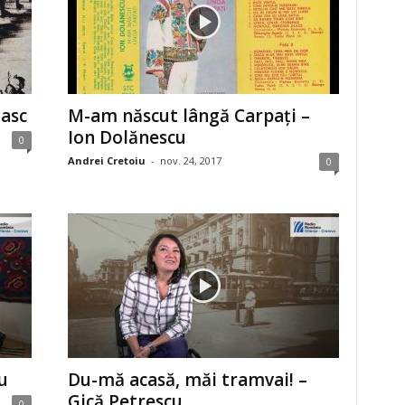
asc
M-am născut lângă Carpaţi –
Ion Dolănescu
0
Andrei Cretoiu
-
nov. 24, 2017
0
u
Du-mă acasă, măi tramvai! –
Gică Petrescu
0