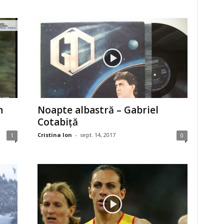
n
Noapte albastră – Gabriel
Cotabiță
Cristina Ion
-
sept. 14, 2017
1
0