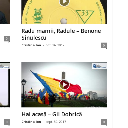
Radu mamii, Radule – Benone
Sinulescu
0
Cristina Ion
-
oct. 16, 2017
0
Hai acasă – Gil Dobrică
Cristina Ion
-
sept. 30, 2017
0
0