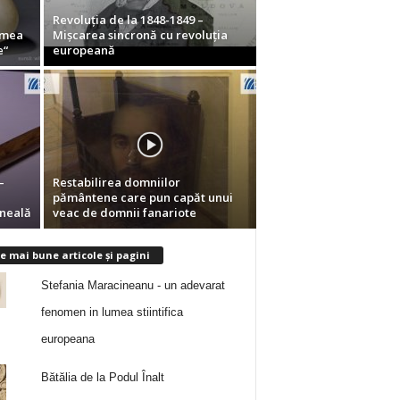
Revoluţia de la 1848-1849 –
 mea
Mişcarea sincronă cu revoluţia
e“
europeană
–
Restabilirea domniilor
pământene care pun capăt unui
rneală
veac de domnii fanariote
e mai bune articole și pagini
Stefania Maracineanu - un adevarat
fenomen in lumea stiintifica
europeana
Bătălia de la Podul Înalt