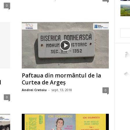
0
2,26
Paftaua din mormântul de la
4,40
l
Curtea de Argeş
Andrei Cretoiu
-
sept. 13, 2018
0
0