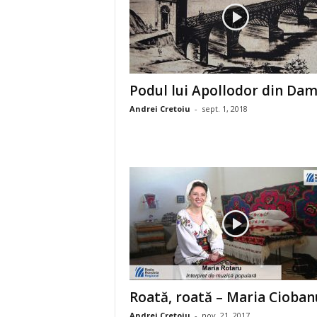
Podul lui Apollodor din Dam
Andrei Cretoiu
-
sept. 1, 2018
Roată, roată – Maria Cioban
Andrei Cretoiu
-
nov. 21, 2017