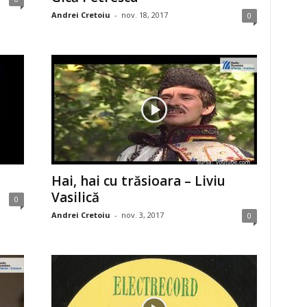
Andrei Cretoiu
-
nov. 18, 2017
0
Hai, hai cu trăsioara – Liviu
Vasilică
0
Andrei Cretoiu
-
nov. 3, 2017
0