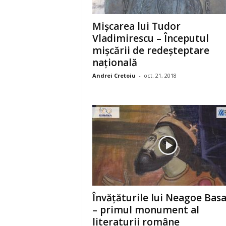
Mişcarea lui Tudor
Vladimirescu – Începutul
mişcării de redeşteptare
naţională
Andrei Cretoiu
-
oct. 21, 2018
Învăţăturile lui Neagoe Bas
– primul monument al
literaturii române