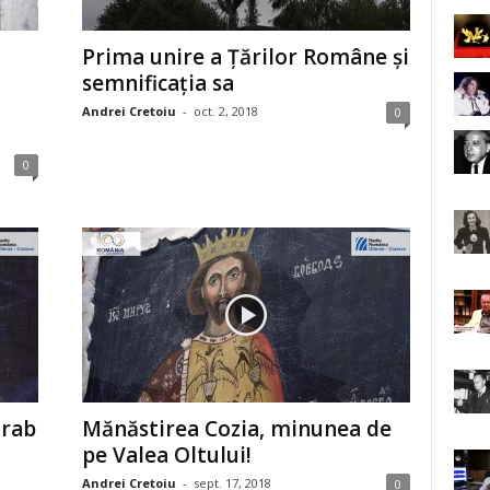
Prima unire a Ţărilor Române şi
semnificaţia sa
Andrei Cretoiu
-
oct. 2, 2018
0
0
arab
Mănăstirea Cozia, minunea de
pe Valea Oltului!
Andrei Cretoiu
-
sept. 17, 2018
0