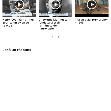
Henry Coandă – primul
Gheorghe Marinescu –
Traian Vuia, primul zbor
zbor cu un avion cu
fondatorul şcolii
– 1906
reacţie
româneşti de
neurologie
Lasă un răspuns