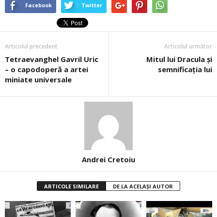
Facebook
Twitter
Articolul precedent
Articolul următor
Tetraevanghel Gavril Uric
Mitul lui Dracula şi
– o capodoperă a artei
semnificaţia lui
miniate universale
Andrei Cretoiu
ARTICOLE SIMILARE
DE LA ACELAȘI AUTOR