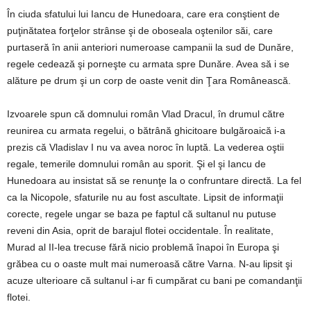
În ciuda sfatului lui Iancu de Hunedoara, care era conştient de
puţinătatea forţelor strânse şi de oboseala oştenilor săi, care
purtaseră în anii anteriori numeroase campanii la sud de Dunăre,
regele cedează şi porneşte cu armata spre Dunăre. Avea să i se
alăture pe drum şi un corp de oaste venit din Ţara Românească.
Izvoarele spun că domnului român Vlad Dracul, în drumul către
reunirea cu armata regelui, o bătrână ghicitoare bulgăroaică i-a
prezis că Vladislav I nu va avea noroc în luptă. La vederea oştii
regale, temerile domnului român au sporit. Şi el şi Iancu de
Hunedoara au insistat să se renunţe la o confruntare directă. La fel
ca la Nicopole, sfaturile nu au fost ascultate. Lipsit de informaţii
corecte, regele ungar se baza pe faptul că sultanul nu putuse
reveni din Asia, oprit de barajul flotei occidentale. În realitate,
Murad al II-lea trecuse fără nicio problemă înapoi în Europa şi
grăbea cu o oaste mult mai numeroasă către Varna. N-au lipsit şi
acuze ulterioare că sultanul i-ar fi cumpărat cu bani pe comandanţii
flotei.