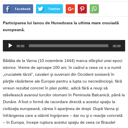
Facebook
Twitter
Participarea lui Iancu de Hunedoara la ultima mare cruciadă
europeană.
Player
00:00
00:00
audio
Bătălia de la Varna (10 noiembrie 1444) marca sfârşitul unei epoci
istorice. Vreme de aproape 100 ani, în cadrul a ceea ce s-a numit
„cruciatele târzii“, cavaleri şi suverani din Occident sosiseră în
părţile răsăritene ale Europei pentru a lupta cu necredincioşii, fără
vrreun rezultat concret în plan politic, adică fără a reuşi să
stăvilească avansul turcilor otomani în Peninsula Balcanică, până la
Dunăre. A fost o formă de racordare directă a acestui spaţiu la
civilizaţia europeană, căreia îi aparţinea de drept. După Varna şi
înfrângerea care a stârnit îngrijorare – dar nu şi o reacţie concretă
– în Europa, începe ruptura acestui spaţiu de ceea ce Braudel