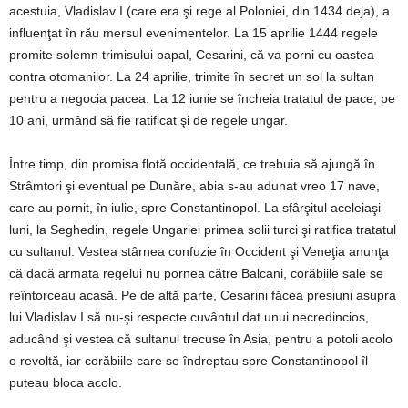
acestuia, Vladislav I (care era şi rege al Poloniei, din 1434 deja), a
influenţat în rău mersul evenimentelor. La 15 aprilie 1444 regele
promite solemn trimisului papal, Cesarini, că va porni cu oastea
contra otomanilor. La 24 aprilie, trimite în secret un sol la sultan
pentru a negocia pacea. La 12 iunie se încheia tratatul de pace, pe
10 ani, urmând să fie ratificat şi de regele ungar.
Între timp, din promisa flotă occidentală, ce trebuia să ajungă în
Strâmtori şi eventual pe Dunăre, abia s-au adunat vreo 17 nave,
care au pornit, în iulie, spre Constantinopol. La sfârşitul aceleiaşi
luni, la Seghedin, regele Ungariei primea solii turci şi ratifica tratatul
cu sultanul. Vestea stârnea confuzie în Occident şi Veneţia anunţa
că dacă armata regelui nu pornea către Balcani, corăbiile sale se
reîntorceau acasă. Pe de altă parte, Cesarini făcea presiuni asupra
lui Vladislav I să nu-şi respecte cuvântul dat unui necredincios,
aducând şi vestea că sultanul trecuse în Asia, pentru a potoli acolo
o revoltă, iar corăbiile care se îndreptau spre Constantinopol îl
puteau bloca acolo.