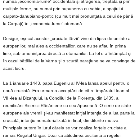
numea „economia-lume“ occidentală şi atragerea, treptată şi prin
multiple forme, nu numai prin supunerea cu sabia, a spaţiului
carpato-danubiano-pontic (cu mult mai pronunţată a celui de până
la Carpaţi) în „economia-lume“ otomană.
Desigur, eşecul acestor „cruciate târzii“ vine din lipsa de unitate a
europenilor, mai ales a occidentalilor, care nu se aflau în prima
linie, sub ameninţarea directă a otomanilor. La fel s-a întâmplat şi
în cazul bătăliei de la Varna şi o scurtă naraţiune ne va convinge de
acest lucru.
La 1 ianuarie 1443, papa Eugeniu al IV-lea lansa apelul pentru o
nouă cruciată. Era urmarea acceptării de către împăratul Ioan al
VIII-lea al Bizanţului, la Conciliul de la Florenţa, din 1439, a
reunificării Bisericii Răsăritene cu cea Apuseană. O serie de state
europene ale vremii şi-au manifestat iniţial intenţia de a lua parte la
cruciată, intenţie nematerializată în final, din diferite motive.
Principala putere în jurul căreia se vor coaliza forţele cruciate a
rămas Regatul Ungar. Doar că atitudinea oscilantă a regelui