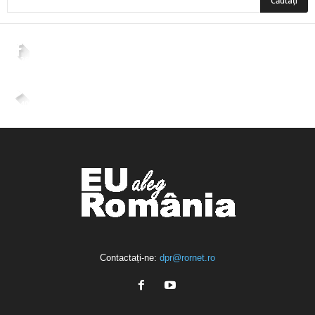
2,265
Fani
ÎMI PLACE
4,400
Abonați
ABONAȚI-VĂ
Contactați-ne:
dpr@rornet.ro