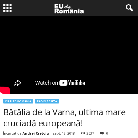
EU ALEG ROMANIA
RADIO RESITA
Bătălia de la Varna, ultima mare
cruciadă europeană!
Încarcat de
Andrei Cretoiu
-
sept. 18, 2018
2537
0