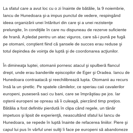
La sfatul care a avut loc cu o zi înainte de bătălie, la 9 noiembrie,
Iancu de Hunedoara şi-a impus punctul de vedere, respingând
ideea organizării unei întărituri din care şi a unei rezistenţe
prelungite, în condiţiile în care nu dispuneau de rezerve suficiente
de hrană. A pledat pentru un atac viguros, care să-i pună pe fugă
pe otomani, conştient fiind că şansele de succes erau reduse şi
totul depindea de voinţa de luptă şi de coordonarea acţiunilor.
În dimineaţa luptei, otomanii pornesc atacul şi spulberă flancul
drept, unde erau banderiile episcopilor de Eger şi Oradea. Iancu de
Hunedoara contraatacă şi reechilibrează lupta. Otomanii au recurs
însă la un şiretlic. Pe spatele cămilelor, ce speriau caii cavalerilor
europeni, puseseră saci cu bani, care se împrăştiau pe jos. Iar
oştenii europeni se opreau să îi culeagă, pierzând timp preţios.
Bătălia a fost definitiv pierdută în clipa când regele, un tânăr
impetuos şi lipsit de experienţă, neascultând sfatul lui Iancu de
Hunedoara, se repede în luptă înainte de refacerea liniilor. Piere şi
capul lui pus în vârful unei suliţi îi face pe europeni să abandoneze