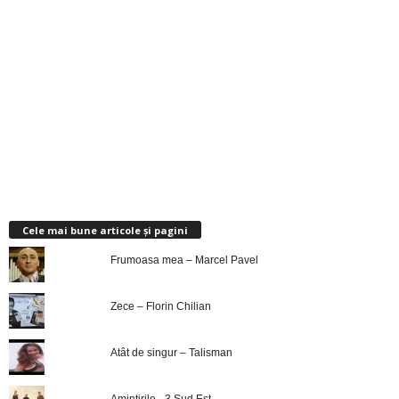
Cele mai bune articole și pagini
Frumoasa mea – Marcel Pavel
Zece – Florin Chilian
Atât de singur – Talisman
Amintirile - 3 Sud Est