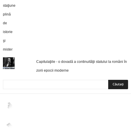
Capitulaţiile - o dovadă a continuităţii statului la români în
zorii epocii moderne
2,265
Fani
ÎMI PLACE
4,400
Abonați