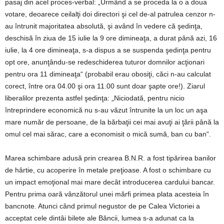
pasaj din acel proces-verbal: „Urmând a se proceda la o a doua
votare, deoarece ceilalţi doi directori şi cel de-al patrulea cenzor n-
au întrunit majoritatea absolută, şi având în vedere că şedinţa,
deschisă în ziua de 15 iulie la 9 ore dimineaţa, a durat până azi, 16
iulie, la 4 ore dimineaţa, s-a dispus a se suspenda şedinţa pentru
opt ore, anunţându-se redeschiderea tuturor domnilor acţionari
pentru ora 11 dimineaţa“ (probabil erau obosiţi, căci n-au calculat
corect, între ora 04.00 şi ora 11.00 sunt doar şapte ore!). Ziarul
liberalilor prezenta astfel şedinţa: „Niciodată, pentru nicio
întreprindere economică nu s-au văzut întrunite la un loc un aşa
mare număr de persoane, de la bărbaţii cei mai avuţi ai ţării până la
omul cel mai sărac, care a economisit o mică sumă, ban cu ban“.
Marea schimbare adusă prin crearea B.N.R. a fost tipărirea banilor
de hârtie, cu acoperire în metale preţioase. A fost o schimbare cu
un impact emoţional mai mare decât introducerea cardului bancar.
Pentru prima oară vânzătorul unei mărfi primea plata acesteia în
bancnote. Atunci când primul negustor de pe Calea Victoriei a
acceptat cele dintâi bilete ale Băncii, lumea s-a adunat ca la