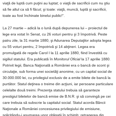
viaţă de luptă cum puţini au luptat; o viaţă de sacrificii cum nu ştiu
să fie altul ca să fi făcut; şi toate: viaţă, muncă, luptă şi sacrificii,
toate au fost închinate binelui public!“.
La 27 martie – adică la o lună după depunerea lui – proiectul de
lege era votat în Senat, cu 26 voturi pentru şi 3 împotrivă. Peste
patru zile, la 31 martie 1880, şi Adunarea Deputaţilor adopta legea
cu 55 voturi pentru, 2 împotrivă şi 14 abţineri. Legea era
promulgată de regele Carol I la 11 aprilie 1880, fiind învestită cu
sigiliul statului. Era publicată în
Monitorul Oficial
la 17 aprilie 1880.
Potrivit legii, Banca Naţională a României era o bancă de scont şi
circulaţie, sub forma unei societăţi anonime, cu un capital social de
30.000.000 lei, cu privilegiul exclusiv de a emite bilete de bancă la
purtător. Statul deţinea o treime din acţiuni, iar persoane particulare
celelalte două treimi. Prezenţa statului trebuia să garanteze
prestigiul biletelor de bancă emise de B.N.R. şi să convingă pe cei
care trebuia să subscrie la capitalul social. Statul acorda Băncii
Naţionale a României concesiunea privilegiului de emisiune,
solicitându-i asumarea unor obligaţii în schimb: retragerea din