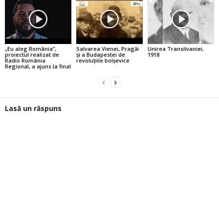
„Eu aleg România”,
Salvarea Vienei, Pragăi
Unirea Transilvaniei,
proiectul realizat de
şi a Budapestei de
1918
Radio România
revoluţiile bolşevice
Regional, a ajuns la final
Lasă un răspuns