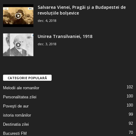
Salvarea Vienei, Pragăi şi a Budapestei de
revoluţiile bolşevice
dec. 4, 2018
Unirea Transilvaniei, 1918
dec. 3, 2018
CATEGORIE POPULARĂ
102
Melodii ale romanilor
100
Personalitatea zilei
100
Poveşti de aur
99
istoria românilor
92
Destinatia zilei
70
Bucuresti FM