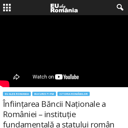
EU ALEG ROMANIA
BUCURESTI FM
ISTORIA ROMÂNILOR
Înființarea Băncii Naționale a
României – instituţie
fundamentală a statului român