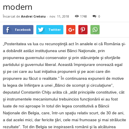
modern
Încarcat de
Andrei Cretoiu
-
nov. 11, 2018
1748
0
Facebook
Twitter
„Posteritatea va lua cu recunoştinţă act în analele ei că România şi-
a dobândit astăzi instituţiunea unei Bănci Naţionale, prin
propunerea guvernului conservator şi prin stăruinţele şi sforţările
partidului şi guvernului liberal. Această împrejurare onorează egal
şi pe cei care au luat iniţiativa propunerii şi pe acei care din
propunere au făcut o realitate.“ În continuarea expunerii de motive
la legea de înfiinţare a unei „Bănci de scompt şi circulaţiune“,
deputatul Constantin Chiţu arăta că „atât principiile constitutive, cât
şi instrumentele mecanismului trebuincios funcţionării ei au fost
luate de noi aproape în totul din legea constitutivă a Băncii
Naţionale din Belgia, care, într-un spaţiu relativ scurt, de 30 de ani,
a dat acelei mici, dar fericite ţări, cele mai frumoase şi mai strălucite
rezultate“. Tot din Belgia se inspiraseră românii şi la alcătuirea