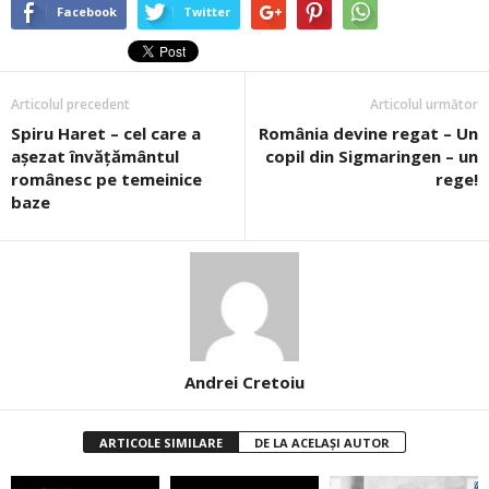
Facebook
Twitter
Articolul precedent
Articolul următor
Spiru Haret – cel care a
România devine regat – Un
aşezat învăţământul
copil din Sigmaringen – un
românesc pe temeinice
rege!
baze
Andrei Cretoiu
ARTICOLE SIMILARE
DE LA ACELAȘI AUTOR