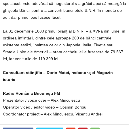
spectacol. Este adevărat că negustorul s-a grăbit apoi să meargă la
ghişeele Băncii pentru a converti bancnotele B.N.R. în monete de
aur, dar primul pas fusese făcut.
La 31 decembrie 1880 primul bilanţ al B.N.R. – a XVI-a din lume, în
ordinea înființării, dintre cele aproape 200 de bănci centrale
existente astăzi, înaintea celor din Japonia, Italia, Elveția sau
Statele Unite ale Americii – arăta căcheltuielile fuseseră de 79.567
lei, iar veniturile de 119.399 lei.
Consultant științific – Dorin Matei, redactor-șef Magazin
istoric
Radio România București FM
Prezentator / voice over – Alex Minculescu
Operator video / editor video – Cosmin Boroiu
Coordonator proiect – Alex Minculescu, Vicențiu Andrei