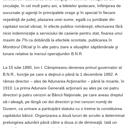
circulaţie, în cel mult patru ani, a biletelor ipotecare, înfiinţarea de
sucursale şi agenţii în principalele oraşe şi în special în fiecare
reşedinţă de judeţ, plasarea unei sume, egală cu jumătate din
capitalul social vărsat, în efecte publice româneşti, efectuarea fără
nicio indemnizaţie a serviciului de casierie pentru stat, fixarea unui
maxim de 7% ca dobândă la efectele scontate, publicarea în
Monitorul Oficial
şi în alte patru ziare a situaţiilor săptămânale şi
lunare relative la mersul operaţiunilor B.N.R.
La 15 iulie 1880, Ion I. Câmpineanu devenea primul guvernator al
B.N.R., funcţie pe care a deţinut-o până la 1 decembrie 1882. A
rămas director – ales de Adunarea Acţionarilor – până la moarte, în
1910. La prima Adunare Generală acţionarii au ales pe cei patru
directori şi patru cenzori ai Băncii Naţionale, pe care aveau dreptul
să-i aleagă, pe lângă cei doi directori şi trei cenzori numiţi de
Guvern, ca urmare a participării statului cu o treime la constituirea
capitalului băncii. Organizarea a două tururi de scrutin a determinat
prelungirea adunării până către a doua zi de dimineaţă. Iată un