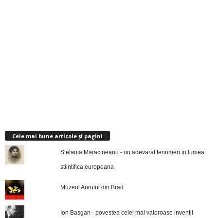
Cele mai bune articole și pagini
Stefania Maracineanu - un adevarat fenomen in lumea
stiintifica europeana
Muzeul Aurului din Brad
Ion Basgan - povestea celei mai valoroase invenţii