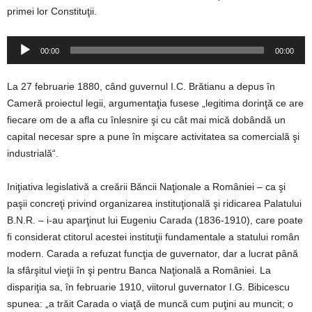
primei lor Constituţii.
Player
00:00
00:00
audio
La 27 februarie 1880, când guvernul I.C. Brătianu a depus în
Cameră proiectul legii, argumentaţia fusese „legitima dorinţă ce are
fiecare om de a afla cu înlesnire şi cu cât mai mică dobândă un
capital necesar spre a pune în mişcare activitatea sa comercială şi
industrială“.
Iniţiativa legislativă a creării Băncii Naţionale a României – ca şi
paşii concreţi privind organizarea instituţională şi ridicarea Palatului
B.N.R. – i-au aparţinut lui Eugeniu Carada (1836-1910), care poate
fi considerat ctitorul acestei instituţii fundamentale a statului român
modern. Carada a refuzat funcţia de guvernator, dar a lucrat până
la sfârşitul vieţii în şi pentru Banca Naţională a României. La
dispariţia sa, în februarie 1910, viitorul guvernator I.G. Bibicescu
spunea: „a trăit Carada o viaţă de muncă cum puţini au muncit; o