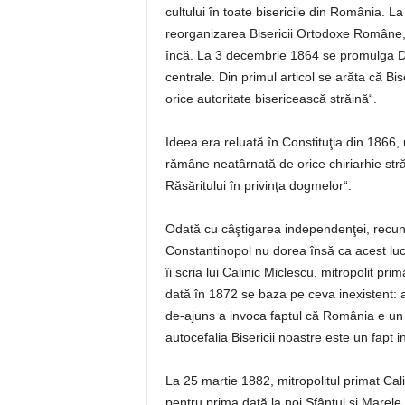
cultului în toate bisericile din România. La
reorganizarea Bisericii Ortodoxe Române, 
încă. La 3 decembrie 1864 se promulga Dec
centrale. Din primul articol se arăta că
orice autoritate bisericească străină“.
Ideea era reluată în Constituţia din 1866
rămâne neatârnată de orice chiriarhie str
Răsăritului în privinţa dogmelor“.
Odată cu câştigarea independenţei, recuno
Constantinopol nu dorea însă ca acest lucr
îi scria lui Calinic Miclescu, mitropolit p
dată în 1872 se baza pe ceva inexistent: a
de-ajuns a invoca faptul că România e un 
autocefalia Bisericii noastre este un fapt in
La 25 martie 1882, mitropolitul primat Cali
pentru prima dată la noi Sfântul şi Marele 