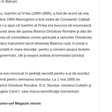
a în Balcani.
ui, Ioachim al IV-lea (1884-1886), a fost de acord să reia
mbrie 1884 Mavrogheni a fost vizitat de Constantin Calliadi
care i-a spus că Ioachim al IV-lea era bucuros să recunoască
acest sens din partea Bisericii Ortodoxe Române şi alta din
ea să consolideze unirea spirituală a ramurilor Ortodoxiei,
 cărui instrument servil devenise Biserica rusă. A urmat o
rtată în mare discreţie, pentru a conveni asupra textelor
guvernului, cât şi asupra aceluia al tomosului (actului)
ce era convocat în şedinţă secretă pentru a-şi da acordul,
emnă pentru semnarea tomosului. La 1 mai 1885 se
sericii Ortodoxe Române. D.A. Sturdza, ministrul Cultelor şi
regelui Carol I, care marca semnificaţia momentului.
actor-șef Magazin istoric