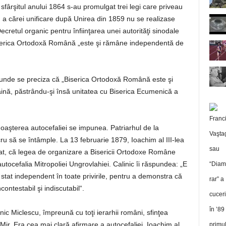
a
 sfârşitul anului 1864 s-au promulgat trei legi care priveau
mări
a cărei unificare după Unirea din 1859 nu se realizase
sau
retul organic pentru înfiinţarea unei autorităţi sinodale
micșora
 Biserica Ortodoxă Română „este şi rămâne independentă de
volumul.
, unde se preciza că „Biserica Ortodoxă Română este şi
ăină, păstrându-şi însă unitatea cu Biserica Ecumenică a
aşterea autocefaliei se impunea. Patriarhul de la
u să se întâmple. La 13 februarie 1879, Ioachim al III-lea
rimat, că legea de organizare a Bisericii Ortodoxe Române
utocefalia Mitropoliei Ungrovlahiei. Calinic îi răspundea: „E
stat independent în toate privirile, pentru a demonstra că
contestabil şi indiscutabil“.
nic Miclescu, împreună cu toţi ierarhii români, sfinţea
Mir. Era cea mai clară afirmare a autocefaliei. Ioachim al