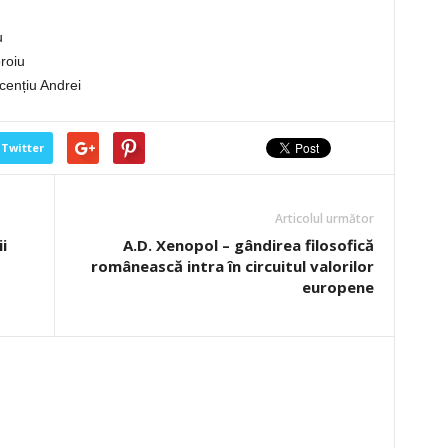
u
roiu
cențiu Andrei
Twitter
Articolul următor
i
A.D. Xenopol – gândirea filosofică
românească intra în circuitul valorilor
europene