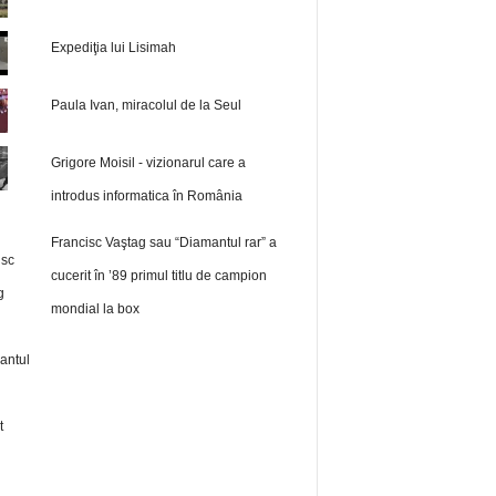
Expediţia lui Lisimah
Paula Ivan, miracolul de la Seul
Grigore Moisil - vizionarul care a
introdus informatica în România
Francisc Vaştag sau “Diamantul rar” a
cucerit în ’89 primul titlu de campion
mondial la box