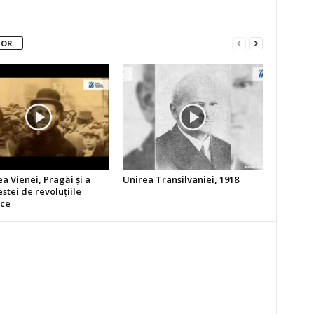
TOR
a Vienei, Pragăi şi a
Unirea Transilvaniei, 1918
tei de revoluţiile
ice