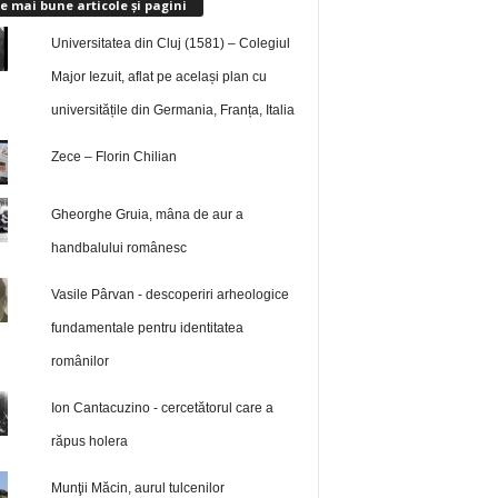
e mai bune articole și pagini
Universitatea din Cluj (1581) – Colegiul
Major Iezuit, aflat pe același plan cu
universitățile din Germania, Franța, Italia
Zece – Florin Chilian
Gheorghe Gruia, mâna de aur a
handbalului românesc
Vasile Pârvan - descoperiri arheologice
fundamentale pentru identitatea
românilor
Ion Cantacuzino - cercetătorul care a
răpus holera
Munţii Măcin, aurul tulcenilor