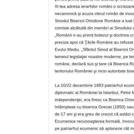
III-lea adresa ierarhilor români o scrisoar
necanonică şi acuza clerul român de inovaţ
Sinodul Bisericii Ortodoxe Române a luat 
comisie alcătuită din membri ai Sinodului a
„Românii n-au primit botezul şi doctrina cre
preciza apoi că Ţările Române au refuzat 
Evului Mediu. „Sfântul Sinod al Bisericii
temeiul legislaţiei noastre moderne, pe teme
române, declară sus şi tare că Biserica R
teritoriului României şi nicio autoritate b
La 10/22 decembrie 1883 patriarhul ecumen
diplomatic al României la Istanbul, Petre
independenţei, era firesc ca Biserica Or
întâmplase cu biserica Greciei (1850) sau 
de 17 ani şi era greu de crezut că astăzi ca
Ecumenice recunoaşterea formală. Invoca 
pe patriarhul ecumenic să aplaneze cât ma