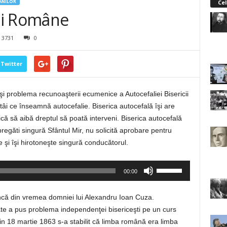
ÂNILOR
Cel
cii Române
3731
0
Twitter
 problema recunoaşterii ecumenice a Autocefaliei Bisericii
i ce înseamnă autocefalie. Biserica autocefală îşi are
ică să aibă dreptul să poată interveni. Biserica autocefală
 pregăti singură Sfântul Mir, nu solicită aprobare pentru
te şi îşi hirotoneşte singură conducătorul.
Folosește
00:00
tastele
săgeată
 încă din vremea domniei lui Alexandru Ioan Cuza.
sus/jos
ate a pus problema independenţei bisericeşti pe un curs
pentru
din 18 martie 1863 s-a stabilit că limba română era limba