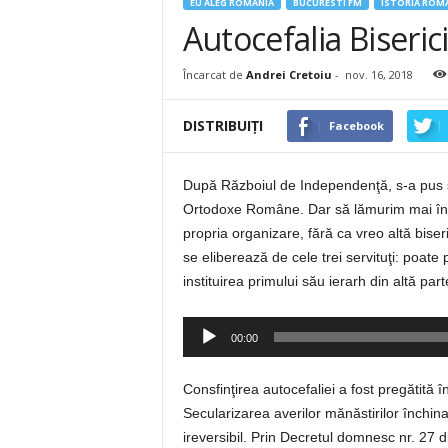
EU ALEG ROMANIA
BUCURESTI FM
ISTORIA ROM
Autocefalia Biseri
Încarcat de
Andrei Cretoiu
-
nov. 16, 2018
DISTRIBUIȚI
Facebook
După Războiul de Independenţă, s-a pus şi
Ortodoxe Române. Dar să lămurim mai întâ
propria organizare, fără ca vreo altă biser
se eliberează de cele trei servituţi: poate
instituirea primului său ierarh din altă par
Player
00:00
audio
Consfinţirea autocefaliei a fost pregătită
Secularizarea averilor mănăstirilor închin
ireversibil. Prin Decretul domnesc nr. 27 