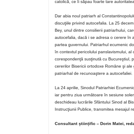
catolică, ce îi săpau foarte tare autoritate
Dar abia noul patriarh al Constantinopolul
discuţiile privind autocefalia. La 25 dece
Bey, unul dintre consilierii patriarhului, 
autocefalia, dacă i se adresa o cerere în 
partea guvernului. Patriarhul ecumenic dor
în contextul pericolului panslavismului, al
corespondenţă susţinută cu Bucureştiul, pu
cererilor Bisericii ortodoxe Române şi ale 
patriarhal de recunoaştere a autocefaliei.
La 24 aprilie, Sinodul Patriarhiei Ecumeni
iar pentru ziua următoare în sesiune sol
deschideau lucrările Sfântului Sinod al Bi
Instrucţiunii Publice, transmitea mesajul 
Consultant științific – Dorin Matei, red