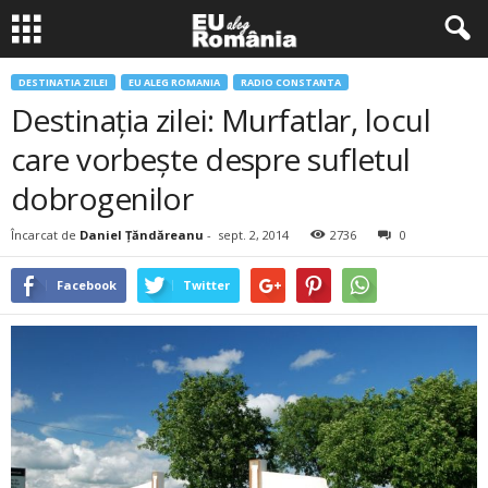
DESTINATIA ZILEI
EU ALEG ROMANIA
RADIO CONSTANTA
Destinaţia zilei: Murfatlar, locul
care vorbeşte despre sufletul
dobrogenilor
Încarcat de
Daniel Țăndăreanu
-
sept. 2, 2014
2736
0
Facebook
Twitter