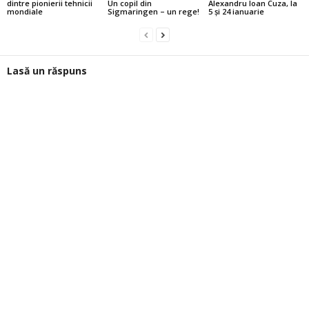
dintre pionierii tehnicii
Un copil din
Alexandru Ioan Cuza, la
mondiale
Sigmaringen – un rege!
5 şi 24 ianuarie
Lasă un răspuns