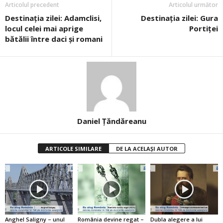
Articolul precedent
Articolul următor
Destinația zilei: Adamclisi,
Destinația zilei: Gura
locul celei mai aprige
Portiţei
bătălii între daci şi romani
Daniel Țăndăreanu
ARTICOLE SIMILARE
DE LA ACELAȘI AUTOR
Anghel Saligny – unul
România devine regat –
Dubla alegere a lui