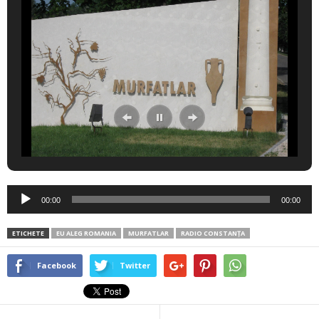
Player
00:00
00:00
audio
ETICHETE
EU ALEG ROMANIA
MURFATLAR
RADIO CONSTANŢA
Facebook
Twitter