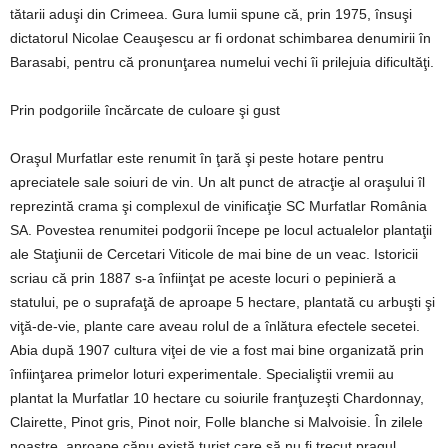
tătarii aduşi din Crimeea. Gura lumii spune că, prin 1975, însuşi
dictatorul Nicolae Ceauşescu ar fi ordonat schimbarea denumirii în
Barasabi, pentru că pronunţarea numelui vechi îi prilejuia dificultăţi.
Prin podgoriile încărcate de culoare şi gust
Oraşul Murfatlar este renumit în ţară şi peste hotare pentru
apreciatele sale soiuri de vin. Un alt punct de atracţie al oraşului îl
reprezintă crama şi complexul de vinificaţie SC Murfatlar România
SA. Povestea renumitei podgorii începe pe locul actualelor plantaţii
ale Staţiunii de Cercetari Viticole de mai bine de un veac. Istoricii
scriau că prin 1887 s-a înfiinţat pe aceste locuri o pepinieră a
statului, pe o suprafaţă de aproape 5 hectare, plantată cu arbuşti şi
viţă-de-vie, plante care aveau rolul de a înlătura efectele secetei.
Abia după 1907 cultura viţei de vie a fost mai bine organizată prin
înfiinţarea primelor loturi experimentale. Specialiştii vremii au
plantat la Murfatlar 10 hectare cu soiurile franţuzeşti Chardonnay,
Clairette, Pinot gris, Pinot noir, Folle blanche si Malvoisie. În zilele
noastre, aproape cănu există turist care să nu fi trecut pragul