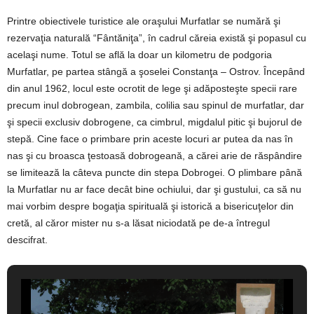
Printre obiectivele turistice ale oraşului Murfatlar se numără şi
rezervaţia naturală “Fântăniţa”, în cadrul căreia există şi popasul cu
acelaşi nume. Totul se află la doar un kilometru de podgoria
Murfatlar, pe partea stângă a şoselei Constanţa – Ostrov. Începând
din anul 1962, locul este ocrotit de lege şi adăposteşte specii rare
precum inul dobrogean, zambila, colilia sau spinul de murfatlar, dar
şi specii exclusiv dobrogene, ca cimbrul, migdalul pitic şi bujorul de
stepă. Cine face o primbare prin aceste locuri ar putea da nas în
nas şi cu broasca ţestoasă dobrogeană, a cărei arie de răspândire
se limitează la câteva puncte din stepa Dobrogei. O plimbare până
la Murfatlar nu ar face decât bine ochiului, dar şi gustului, ca să nu
mai vorbim despre bogaţia spirituală şi istorică a bisericuţelor din
cretă, al căror mister nu s-a lăsat niciodată pe de-a întregul
descifrat.