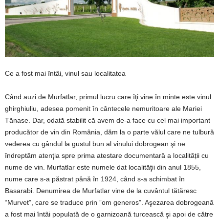
Ce a fost mai întâi, vinul sau localitatea
Când auzi de Murfatlar, primul lucru care îţi vine în minte este vinul
ghirghiuliu, adesea pomenit în cântecele nemuritoare ale Mariei
Tănase. Dar, odată stabilit că avem de-a face cu cel mai important
producător de vin din România, dăm la o parte vălul care ne tulbură
vederea cu gândul la gustul bun al vinului dobrogean şi ne
îndreptăm atenţia spre prima atestare documentară a localității cu
nume de vin. Murfatlar este numele dat localităţii din anul 1855,
nume care s-a păstrat până în 1924, când s-a schimbat în
Basarabi. Denumirea de Murfatlar vine de la cuvântul tătăresc
“Murvet”, care se traduce prin ”om generos”. Aşezarea dobrogeană
a fost mai întâi populată de o garnizoană turcească şi apoi de către