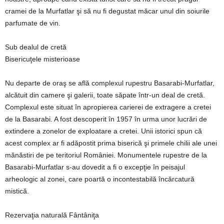
cramei de la Murfatlar şi să nu fi degustat măcar unul din soiurile
parfumate de vin.
Sub dealul de cretă
Bisericuţele misterioase
Nu departe de oraş se află complexul rupestru Basarabi-Murfatlar,
alcătuit din camere şi galerii, toate săpate într-un deal de cretă.
Complexul este situat în apropierea carierei de extragere a cretei
de la Basarabi. A fost descoperit în 1957 în urma unor lucrări de
extindere a zonelor de exploatare a cretei. Unii istorici spun că
acest complex ar fi adăpostit prima biserică şi primele chilii ale unei
mănăstiri de pe teritoriul României. Monumentele rupestre de la
Basarabi-Murfatlar s-au dovedit a fi o excepţie în peisajul
arheologic al zonei, care poartă o incontestabilă încărcatură
mistică.
Rezervaţia naturală Fântâniţa