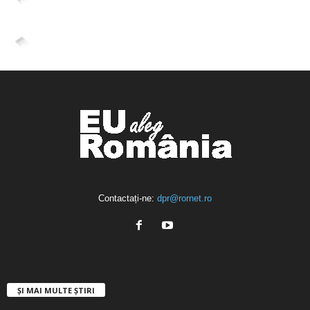
2,265
Fani
ÎMI PLACE
4,400
Abonați
ABONAȚI-VĂ
Contactați-ne:
dpr@rornet.ro
ȘI MAI MULTE ȘTIRI