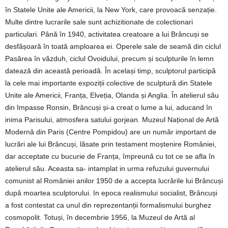
în Statele Unite ale Americii, la New York, care provoacă senzație.
Multe dintre lucrarile sale sunt achizitionate de colectionari
particulari. Până în 1940, activitatea creatoare a lui Brâncuși se
desfășoară în toată amploarea ei. Operele sale de seamă din ciclul
Pasărea în văzduh, ciclul Ovoidului, precum și sculpturile în lemn
datează din această perioadă. În același timp, sculptorul participă
la cele mai importante expoziții colective de sculptură din Statele
Unite ale Americii, Franța, Elveția, Olanda și Anglia. În atelierul său
din Impasse Ronsin, Brâncuși și-a creat o lume a lui, aducand în
inima Parisului, atmosfera satului gorjean. Muzeul Național de Artă
Modernă din Paris (Centre Pompidou) are un număr important de
lucrări ale lui Brâncuși, lăsate prin testament moștenire României,
dar acceptate cu bucurie de Franța, împreună cu tot ce se afla în
atelierul său. Aceasta sa- intamplat in urma refuzului guvernului
comunist al României anilor 1950 de a accepta lucrările lui Brâncuși
după moartea sculptorului. In epoca realismului socialist, Brâncuși
a fost contestat ca unul din reprezentanții formalismului burghez
cosmopolit. Totuși, în decembrie 1956, la Muzeul de Artă al