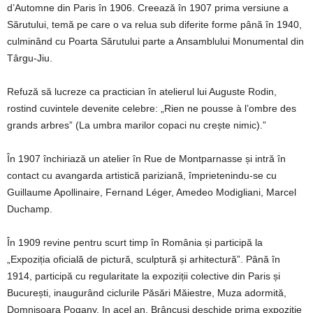
d’Automne din Paris în 1906. Creează în 1907 prima versiune a
Sărutului, temă pe care o va relua sub diferite forme până în 1940,
culminând cu Poarta Sărutului parte a Ansamblului Monumental din
Târgu-Jiu.
Refuză să lucreze ca practician în atelierul lui Auguste Rodin,
rostind cuvintele devenite celebre: „Rien ne pousse à l’ombre des
grands arbres” (La umbra marilor copaci nu crește nimic).”
În 1907 închiriază un atelier în Rue de Montparnasse și intră în
contact cu avangarda artistică pariziană, împrietenindu-se cu
Guillaume Apollinaire, Fernand Léger, Amedeo Modigliani, Marcel
Duchamp.
În 1909 revine pentru scurt timp în România și participă la
„Expoziția oficială de pictură, sculptură și arhitectură”. Până în
1914, participă cu regularitate la expoziții colective din Paris și
București, inaugurând ciclurile Păsări Măiestre, Muza adormită,
Domnișoara Pogany. In acel an, Brâncuși deschide prima expoziție