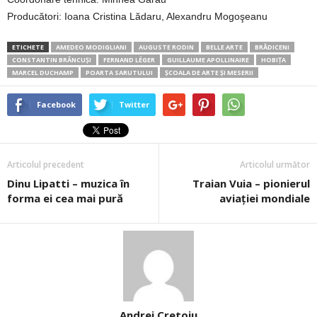
Producători: Ioana Cristina Lădaru, Alexandru Mogoşeanu
ETICHETE
AMEDEO MODIGLIANI
AUGUSTE RODIN
BELLE ARTE
BRĂDICENI
CONSTANTIN BRÂNCUȘI
FERNAND LÉGER
GUILLAUME APOLLINAIRE
HOBIŢA
MARCEL DUCHAMP
POARTA SARUTULUI
ȘCOALA DE ARTE ȘI MESERII
Facebook
Twitter
Articolul precedent
Articolul următor
Dinu Lipatti – muzica în
Traian Vuia – pionierul
forma ei cea mai pură
aviaţiei mondiale
Andrei Cretoiu