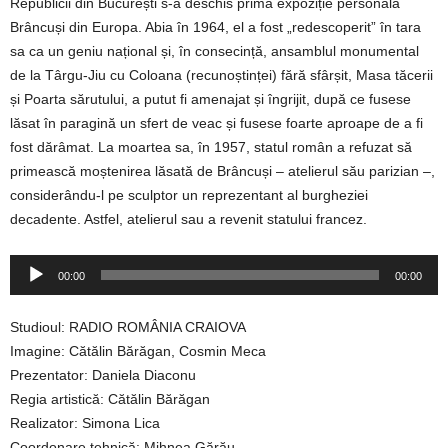
Republicii din București s-a deschis prima expoziție personală
Brâncuși din Europa. Abia în 1964, el a fost „redescoperit” în tara
sa ca un geniu național și, în consecință, ansamblul monumental
de la Târgu-Jiu cu Coloana (recunoștinței) fără sfârșit, Masa tăcerii
și Poarta sărutului, a putut fi amenajat și îngrijit, după ce fusese
lăsat în paragină un sfert de veac și fusese foarte aproape de a fi
fost dărâmat. La moartea sa, în 1957, statul român a refuzat să
primească moștenirea lăsată de Brâncuși – atelierul său parizian –,
considerându-l pe sculptor un reprezentant al burgheziei
decadente. Astfel, atelierul sau a revenit statului francez.
Player
00:00
00:00
audio
Studioul: RADIO ROMÂNIA CRAIOVA
Imagine: Cătălin Bărăgan, Cosmin Meca
Prezentator: Daniela Diaconu
Regia artistică: Cătălin Bărăgan
Realizator: Simona Lica
Coordonare tehnică: Mihnea Gărău