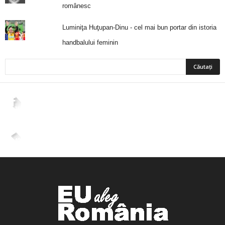
românesc
Luminiţa Huţupan-Dinu - cel mai bun portar din istoria
handbalului feminin
2,265
Fani
ÎMI PLACE
4,400
Abonați
ABONAȚI-VĂ