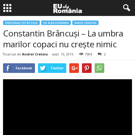
PERSONALITATEA ZILEI
EU ALEG ROMANIA
RADIO CRAIOVA
Constantin Brâncuși – La umbra
marilor copaci nu crește nimic
Încarcat de
Andrei Cretoiu
-
sept. 15, 2015
7594
2
Facebook
Twitter