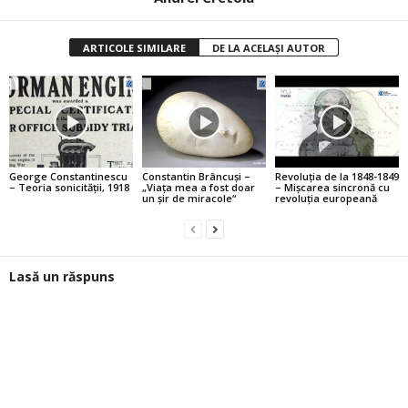
ARTICOLE SIMILARE
DE LA ACELAȘI AUTOR
George Constantinescu
Constantin Brâncuşi –
Revoluţia de la 1848-1849
– Teoria sonicităţii, 1918
„Viaţa mea a fost doar
– Mişcarea sincronă cu
un şir de miracole“
revoluţia europeană
Lasă un răspuns