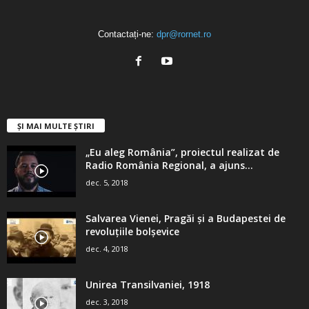
Contactați-ne:
dpr@rornet.ro
ȘI MAI MULTE ȘTIRI
„Eu aleg România”, proiectul realizat de
Radio România Regional, a ajuns...
dec. 5, 2018
Salvarea Vienei, Pragăi şi a Budapestei de
revoluţiile bolşevice
dec. 4, 2018
Unirea Transilvaniei, 1918
dec. 3, 2018