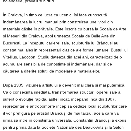
boiangerie, prăvălii și birturi.
În Craiova, în timp ce lucra ca ucenic, își face cunoscută
îndemânarea la lucrul manual prin construirea unei viori din
materiale găsite în prăvălie. Este înscris cu bursă la Școala de Arte
și Meserii din Craiova, apoi urmeaza Scoala de Belle Arte din
Bucuresti. La începutul carierei sale, sculpturile lui Brâncuși au
constat mai ales in reprezentări clasice ale formei umane. Bustul lui
Vitellius, Laocoon, Studiu dateaza din acei ani, caracterizati de o
acumulare sensibilă de cunoștințe și îndemânare, dar și de
căutarea a diferite soluții de modelare a materialelor.
După 1905, viziunea artistului a devenit mai clară și mai puternică.
Ca o consecință imediată, transformarea structurii operei sale a
suferit o evoluție rapidă, astfel încât, începând încă din 1907,
reprezentările antropomorfe încep să cedeze locul sculpturilor care
îl vor prefigura pe artistul Brâncuși de mai târziu, acela care va
urma să intre în conștiința universală. Constantin Brâncuși a expus
pentru prima dată la Société Nationale des Beaux-Arts și la Salon