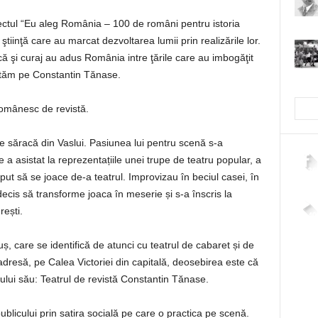
ctul “Eu aleg România – 100 de români pentru istoria
 ştiinţă care au marcat dezvoltarea lumii prin realizările lor.
ă şi curaj au adus România intre ţările care au imbogăţit
entăm pe Constantin Tănase.
românesc de revistă.
de săracă din Vaslui. Pasiunea lui pentru scenă s-a
 a asistat la reprezentațiile unei trupe de teatru popular, a
2,26
put să se joace de-a teatrul. Improvizau în beciul casei, în
ecis să transforme joaca în meserie și s-a înscris la
ești.
4,40
, care se identifică de atunci cu teatrul de cabaret și de
dresă, pe Calea Victoriei din capitală, deosebirea este că
rului său: Teatrul de revistă Constantin Tănase.
ublicului prin satira socială pe care o practica pe scenă.