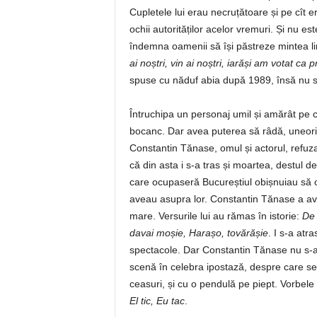
Cupletele lui erau necruțătoare și pe cît er
ochii autorităților acelor vremuri. Și nu es
îndemna oamenii să își păstreze mintea li
ai noștri, vin ai noștri, iarăși am votat ca pr
spuse cu năduf abia după 1989, însă nu sun
Întruchipa un personaj umil și amărât pe ca
bocanc. Dar avea puterea să râdă, uneori 
Constantin Tănase, omul și actorul, refuza 
că din asta i s-a tras și moartea, destul de
care ocupaseră Bucureștiul obișnuiau să o
aveau asupra lor. Constantin Tănase a avu
mare. Versurile lui au rămas în istorie:
De 
davai moșie, Harașo, tovărășie
. I s-a atr
spectacole. Dar Constantin Tănase nu s-a 
scenă în celebra ipostază, despre care se 
ceasuri, și cu o pendulă pe piept. Vorbele 
El tic, Eu tac
.