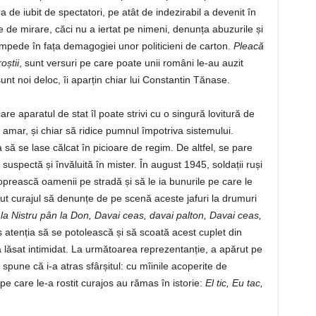
a de iubit de spectatori, pe atât de indezirabil a devenit în
te de mirare, căci nu a iertat pe nimeni, denunța abuzurile și
mpede în fața demagogiei unor politicieni de carton.
Pleacă
oștii
, sunt versuri pe care poate unii români le-au auzit
t noi deloc, îi aparțin chiar lui Constantin Tănase.
re aparatul de stat îl poate strivi cu o singură lovitură de
amar, și chiar să ridice pumnul împotriva sistemului.
să se lase călcat în picioare de regim. De altfel, se pare
 suspectă și învăluită în mister. În august 1945, soldații ruși
prească oamenii pe stradă și să le ia bunurile pe care le
t curajul să denunțe de pe scenă aceste jafuri la drumuri
la Nistru pân la Don, Davai ceas, davai palton, Davai ceas,
as atenția să se potolească și să scoată acest cuplet din
lăsat intimidat. La următoarea reprezentanție, a apărut pe
spune că i-a atras sfârșitul: cu mîinile acoperite de
pe care le-a rostit curajos au rămas în istorie:
El tic, Eu tac,