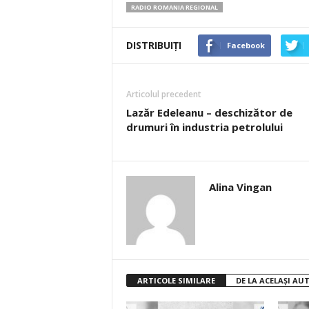
RADIO ROMANIA REGIONAL
DISTRIBUIȚI
Facebook
Articolul precedent
Lazăr Edeleanu – deschizător de
drumuri în industria petrolului
Alina Vingan
ARTICOLE SIMILARE
DE LA ACELAȘI AU