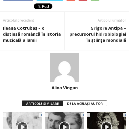
Articolul precedent
Articolul următor
Ileana Cotrubaş – o
Grigore Antipa –
distinsă româncă în istoria
precursorul hidrobiologiei
muzicală a lumii
în știința mondială
Alina Vingan
ARTICOLE SIMILARE
DE LA ACELAȘI AUTOR