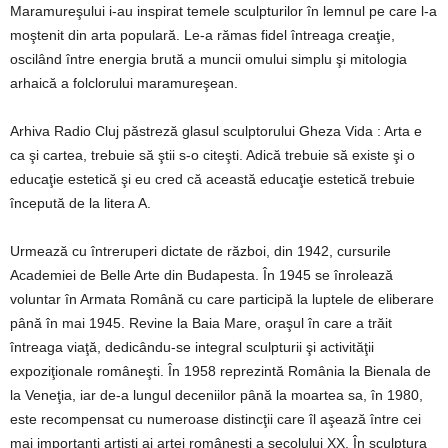
Maramureşului i-au inspirat temele sculpturilor în lemnul pe care l-a
moştenit din arta populară. Le-a rămas fidel întreaga creaţie,
oscilând între energia brută a muncii omului simplu şi mitologia
arhaică a folclorului maramureşean.
Arhiva Radio Cluj păstreză glasul sculptorului Gheza Vida : Arta e
ca şi cartea, trebuie să ştii s-o citeşti. Adică trebuie să existe şi o
educaţie estetică şi eu cred că această educaţie estetică trebuie
începută de la litera A.
Urmează cu întreruperi dictate de război, din 1942, cursurile
Academiei de Belle Arte din Budapesta. În 1945 se înrolează
voluntar în Armata Română cu care participă la luptele de eliberare
până în mai 1945. Revine la Baia Mare, oraşul în care a trăit
întreaga viaţă, dedicându-se integral sculpturii şi activităţii
expoziţionale româneşti. În 1958 reprezintă România la Bienala de
la Veneţia, iar de-a lungul deceniilor până la moartea sa, în 1980,
este recompensat cu numeroase distincţii care îl aşează între cei
mai importanţi artişti ai artei româneşti a secolului XX. În sculptura