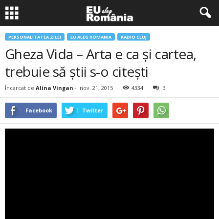
PERSONALITATEA ZILEI
EU ALEG ROMANIA
RADIO CLUJ
Gheza Vida – Arta e ca şi cartea,
trebuie să ştii s-o citeşti
Încarcat de
Alina Vingan
-
nov. 21, 2015
4334
3
Facebook
Twitter