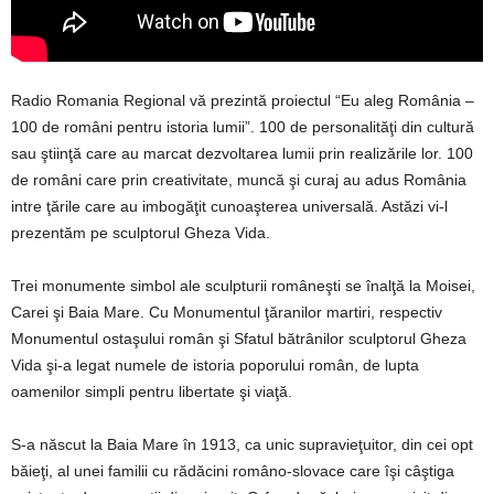
Radio Romania Regional vă prezintă proiectul “Eu aleg România –
100 de români pentru istoria lumii”. 100 de personalităţi din cultură
sau ştiinţă care au marcat dezvoltarea lumii prin realizările lor. 100
de români care prin creativitate, muncă şi curaj au adus România
intre ţările care au imbogăţit cunoaşterea universală. Astăzi vi-l
prezentăm pe sculptorul Gheza Vida.
Trei monumente simbol ale sculpturii româneşti se înalţă la Moisei,
Carei şi Baia Mare. Cu Monumentul ţăranilor martiri, respectiv
Monumentul ostaşului român şi Sfatul bătrânilor sculptorul Gheza
Vida şi-a legat numele de istoria poporului român, de lupta
oamenilor simpli pentru libertate şi viaţă.
S-a născut la Baia Mare în 1913, ca unic supravieţuitor, din cei opt
băieţi, al unei familii cu rădăcini româno-slovace care îşi câştiga