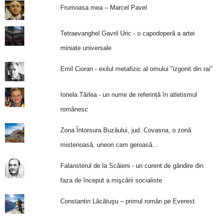
Frumoasa mea – Marcel Pavel
Tetraevanghel Gavril Uric - o capodoperă a artei
miniate universale
Emil Cioran - exilul metafizic al omului "izgonit din rai"
Ionela Târlea - un nume de referință în atletismul
românesc
Zona Întorsura Buzăului, jud. Covasna, o zonă
misterioasă, uneori cam geroasă...
Falansterul de la Scăieni - un curent de gândire din
faza de început a mişcării socialiste
Constantin Lăcătuşu – primul român pe Everest