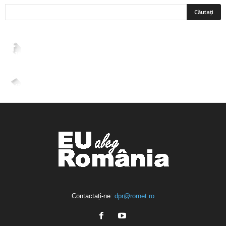
2,265
Fani
ÎMI PLACE
4,400
Abonați
ABONAȚI-VĂ
Contactați-ne:
dpr@rornet.ro