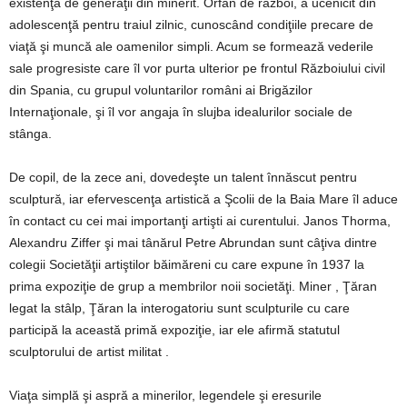
existenţa de generaţii din minerit. Orfan de război, a ucenicit din
adolescenţă pentru traiul zilnic, cunoscând condiţiile precare de
viaţă şi muncă ale oamenilor simpli. Acum se formează vederile
sale progresiste care îl vor purta ulterior pe frontul Războiului civil
din Spania, cu grupul voluntarilor români ai Brigăzilor
Internaţionale, şi îl vor angaja în slujba idealurilor sociale de
stânga.
De copil, de la zece ani, dovedeşte un talent înnăscut pentru
sculptură, iar efervescenţa artistică a Şcolii de la Baia Mare îl aduce
în contact cu cei mai importanţi artişti ai curentului. Janos Thorma,
Alexandru Ziffer şi mai tânărul Petre Abrundan sunt câţiva dintre
colegii Societăţii artiştilor băimăreni cu care expune în 1937 la
prima expoziţie de grup a membrilor noii societăţi. Miner , Ţăran
legat la stâlp, Ţăran la interogatoriu sunt sculpturile cu care
participă la această primă expoziţie, iar ele afirmă statutul
sculptorului de artist militat .
Viaţa simplă şi aspră a minerilor, legendele şi eresurile