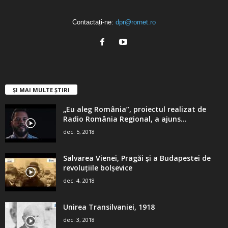
Contactați-ne:
dpr@rornet.ro
ȘI MAI MULTE ȘTIRI
„Eu aleg România”, proiectul realizat de
Radio România Regional, a ajuns...
dec. 5, 2018
Salvarea Vienei, Pragăi şi a Budapestei de
revoluţiile bolşevice
dec. 4, 2018
Unirea Transilvaniei, 1918
dec. 3, 2018