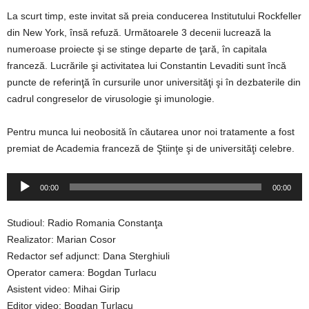
La scurt timp, este invitat să preia conducerea Institutului Rockfeller
din New York, însă refuză. Următoarele 3 decenii lucrează la
numeroase proiecte şi se stinge departe de ţară, în capitala
franceză. Lucrările şi activitatea lui Constantin Levaditi sunt încă
puncte de referinţă în cursurile unor universităţi şi în dezbaterile din
cadrul congreselor de virusologie şi imunologie.
Pentru munca lui neobosită în căutarea unor noi tratamente a fost
premiat de Academia franceză de Ştiinţe şi de universităţi celebre.
Player
00:00
00:00
audio
Studioul: Radio Romania Constanţa
Realizator: Marian Cosor
Redactor sef adjunct: Dana Sterghiuli
Operator camera: Bogdan Turlacu
Asistent video: Mihai Girip
Editor video: Bogdan Turlacu