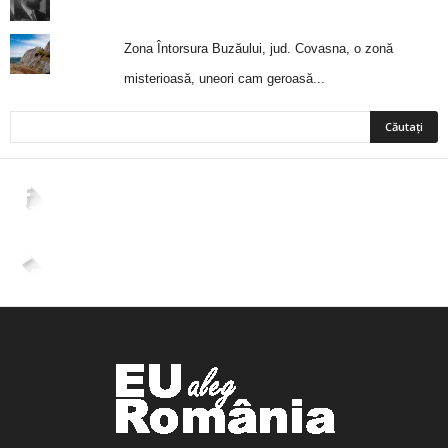
Zona Întorsura Buzăului, jud. Covasna, o zonă
misterioasă, uneori cam geroasă...
2,265
Fani
ÎMI PLACE
4,400
Abonați
ABONAȚI-VĂ