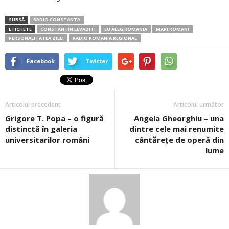
SURSĂ
RADIO CONSTANTA
ETICHETE
CONSTANTIN LEVADITI
EU ALEG ROMANIA
MARI ROMANI
PERSONALITATEA ZILEI
RADIO ROMANIA REGIONAL
Facebook
Twitter
Articolul precedent
Articolul următor
Grigore T. Popa – o figură
Angela Gheorghiu – una
distinctă în galeria
dintre cele mai renumite
universitarilor români
cântărețe de operă din
lume