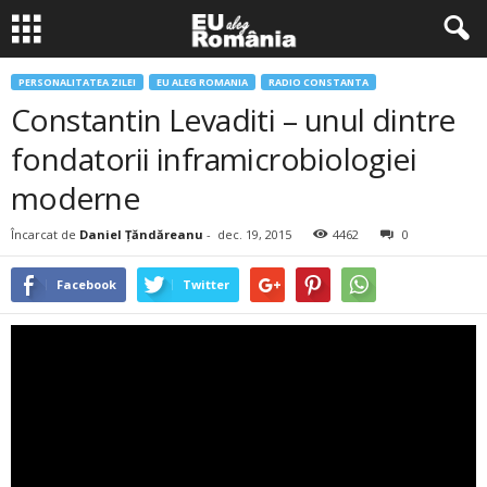
PERSONALITATEA ZILEI
EU ALEG ROMANIA
RADIO CONSTANTA
Constantin Levaditi – unul dintre
fondatorii inframicrobiologiei
moderne
Încarcat de
Daniel Țăndăreanu
-
dec. 19, 2015
4462
0
Facebook
Twitter