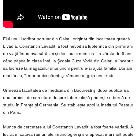
Fiul unui lucrător portuar din Galaţi, originar din localitatea greacă
Livadia, Constantin Levaditi a fost nevoit să lupte încă din primii ani
de viaţă împotriva sărăciei şi destinului nemilos. La vârsta de 6 ani
când păşea în clasa întâi la Şcoala Cuza Vodă din Galaţi, a început
să lucreze la magazinul unui unchi pentru a-şi ajuta familia. Doi ani
mai târziu, îi mor ambii părinţi şi rămâne în grija unei rude.
Urmează facultatea de medicină din Bucureşti şi după publicarea
unui proiect de cercetare despre tuberculoză primeşte o bursă de
studiu în Franţa şi Germania. Se stabileşte apoi la Institutul Pasteur
din Paris.
Munca de cercetare a lui Constantin Levaditi a fost foarte variată. A
lucrat în câteva ramuri ale imunologiei şi s-a aplecat mai mult poate