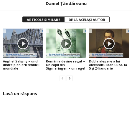
Daniel Țăndăreanu
ARTICOLE SIMILARE
DE LA ACELAȘI AUTOR
Anghel Saligny – unul
România devine regat –
Dubla alegere a lui
dintre pionierii tehnicii
Un copil din
Alexandru Ioan Cuza, la
mondiale
Sigmaringen – un rege!
5 şi 24 ianuarie
Lasă un răspuns