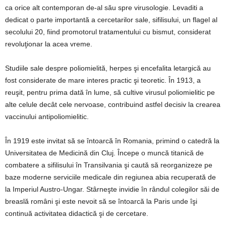
ca orice alt contemporan de-al său spre virusologie. Levaditi a
dedicat o parte importantă a cercetarilor sale, sifilisului, un flagel al
secolului 20, fiind promotorul tratamentului cu bismut, considerat
revoluţionar la acea vreme.
Studiile sale despre poliomielită, herpes şi encefalita letargică au
fost considerate de mare interes practic şi teoretic. În 1913, a
reuşit, pentru prima dată în lume, să cultive virusul poliomielitic pe
alte celule decât cele nervoase, contribuind astfel decisiv la crearea
vaccinului antipoliomielitic.
În 1919 este invitat să se întoarcă în Romania, primind o catedră la
Universitatea de Medicină din Cluj. Începe o muncă titanică de
combatere a sifilisului în Transilvania şi caută să reorganizeze pe
baze moderne serviciile medicale din regiunea abia recuperată de
la Imperiul Austro-Ungar. Stârneşte invidie în rândul colegilor săi de
breaslă români şi este nevoit să se întoarcă la Paris unde îşi
continuă activitatea didactică şi de cercetare.